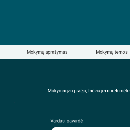
Mokymų aprašymas
Mokymų temos
Mokymai jau praėjo, tačiau jei norėtumėt
;
Vardas, pavardė: