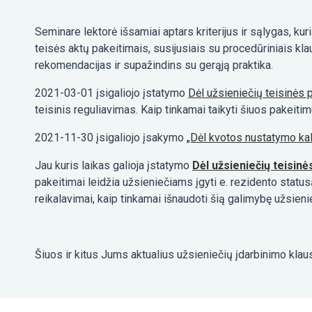
Seminare lektorė išsamiai aptars kriterijus ir sąlygas, kur
teisės aktų pakeitimais, susijusiais su procedūriniais kla
rekomendacijas ir supažindins su gerąją praktika.
2021-03-01 įsigaliojo įstatymo
Dėl užsieniečių teisinės 
teisinis reguliavimas. Kaip tinkamai taikyti šiuos pakeiti
2021-11-30 įsigaliojo įsakymo
„Dėl kvotos nustatymo ka
Jau kuris laikas galioja įstatymo
Dėl užsieniečių teisinė
pakeitimai leidžia užsieniečiams įgyti e. rezidento status
reikalavimai, kaip tinkamai išnaudoti šią galimybę užsien
Šiuos ir kitus Jums aktualius užsieniečių įdarbinimo kl