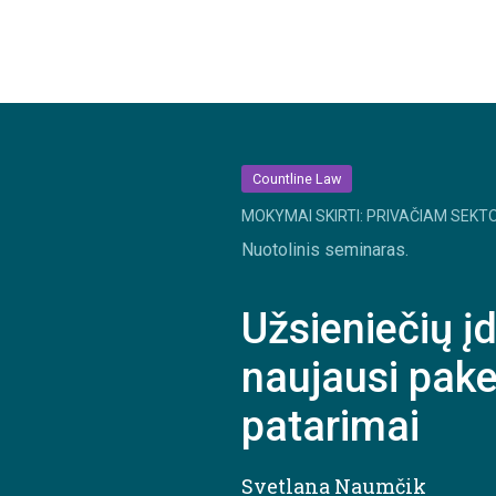
Countline Law
MOKYMAI SKIRTI: PRIVAČIAM SEKTO
Nuotolinis seminaras.
Užsieniečių į
naujausi pakei
patarimai
Svetlana Naumčik