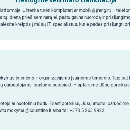
tformoje. Užtenka turėti kompiuterį ar mobilųjį įrenginį – telefon
aitą, dieną prieš seminarą el. paštu gauna nuorodą ir prisijungim
lėsite kreiptis į mūsų IT specialistus, kurie padės prisijungti pr
kymus įmonėms ir organizacijoms įvairiomis temomis. Taip pat ko
ų darbuotojams, prašome susisiekti – aptarsime Jūsų poreikius,
etoje ar nuotoliniu būdu. Esant poreikiui, Jūsų įmonei paruošim
aštu mokymai@countline.lt arba tel. +370 5 263 9922.