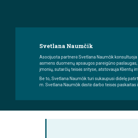
Svetlana Naumčik
Asocijuota partnerė Svetlana Naumčik konsultuoja 
asmens duomenų apsaugos pareigūno paslaugas, re
įmonių, sutarčių teisės srityse, atstovauja Klientų 
Be to, Svetlana Naumčik turi sukaupusi didelę patirt
m. Svetlana Naumčik dėstė darbo teisės paskaitas 