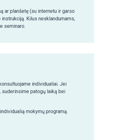
ą ar planšetę (su internetu ir garso
o instrukciją. Kilus nesklandumams,
ie seminaro.
nsultuojame individualiai. Jei
 suderinsime patogų laiką bei
e individualią mokymų programą.