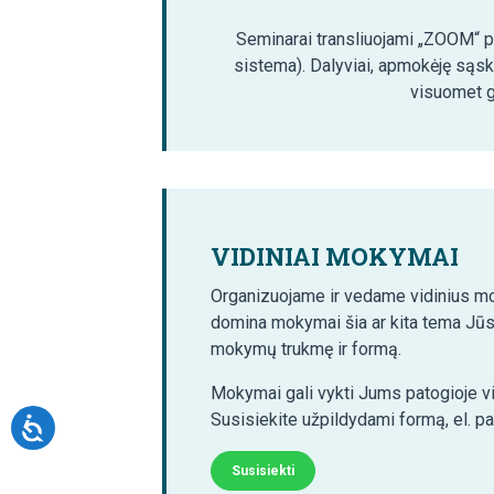
Seminarai transliuojami „ZOOM“ pla
sistema). Dalyviai, apmokėję sąsk
visuomet ga
VIDINIAI MOKYMAI
Organizuojame ir vedame vidinius mo
domina mokymai šia ar kita tema Jūs
mokymų trukmę ir formą.
Mokymai gali vykti Jums patogioje vi
Susisiekite užpildydami formą, el. p
Susisiekti