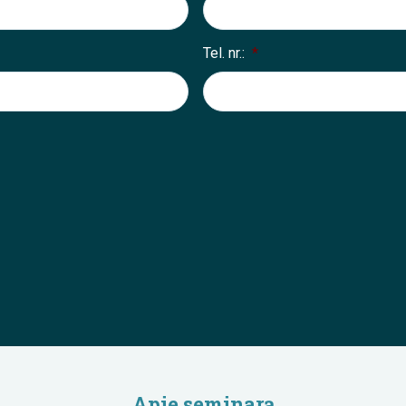
Tel. nr.:
*
Apie seminarą