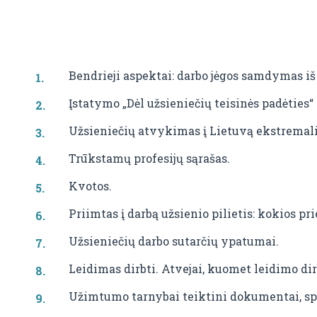
Bendrieji aspektai: darbo jėgos samdymas iš t
Įstatymo „Dėl užsieniečių teisinės padėties“
Užsieniečių atvykimas į Lietuvą ekstremali
Trūkstamų profesijų sąrašas.
Kvotos.
Priimtas į darbą užsienio pilietis: kokios p
Užsieniečių darbo sutarčių ypatumai.
Leidimas dirbti. Atvejai, kuomet leidimo dir
Užimtumo tarnybai teiktini dokumentai, sp