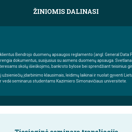
ŽINIOMIS DALINASI
klientus Bendrojo duomenų apsaugos reglamento (angl. General Data Pr
ngia dokumentus, susijusius su asmens duomenų apsauga. Svetlana Nau
interesams skolų išieškojimo, bankroto bylose bei sprendžiant teisinius gi
į užsieniečių įdarbinimo klausimais, leidimų laikinai ir nuolat gyventi L
ir vedė seminarus studentams Kazimiero Simonavičiaus universitete.
Tiesioginė seminaro transliacija