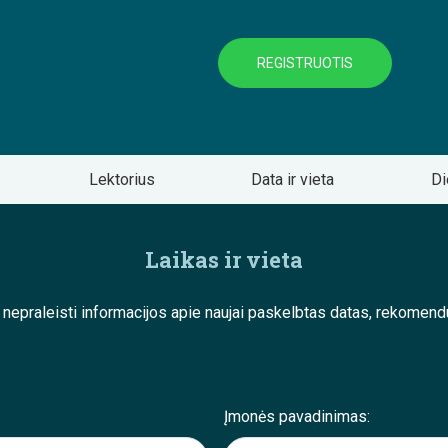
REGISTRUOTIS
Lektorius
Data ir vieta
Di
Laikas ir vieta
e nepraleisti informacijos apie naujai paskelbtas datas, rekom
Įmonės pavadinimas: