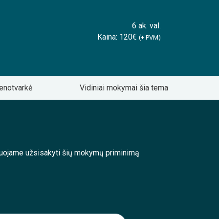
6 ak. val.
Kaina: 120€
(+ PVM)
enotvarkė
Vidiniai mokymai šia tema
enduojame užsisakyti šių mokymų priminimą