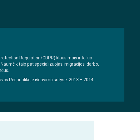
otection Regulation/GDPR) klausimais ir teikia
mčik taip pat specializuojasi migracijos, darbo,
nčus.
ietuvos Respublikoje išdavimo srityse. 2013 – 2014