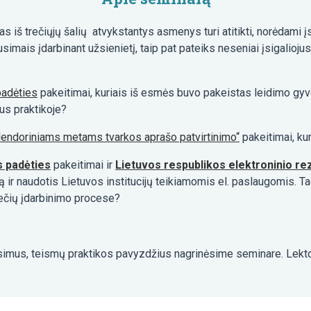
ias iš trečiųjų šalių atvykstantys asmenys turi atitikti, norėdami 
usimais įdarbinant užsienietį, taip pat pateiks neseniai įsigalioju
padėties
pakeitimai, kuriais iš esmės buvo pakeistas leidimo gyv
mus praktikoje?
lendoriniams metams tvarkos aprašo patvirtinimo“
pakeitimai, kur
s padėties
pakeitimai ir
Lietuvos respublikos elektroninio re
ą ir naudotis Lietuvos institucijų teikiamomis el. paslaugomis. Tač
iečių įdarbinimo procese?
ausimus, teismų praktikos pavyzdžius nagrinėsime seminare. Lek