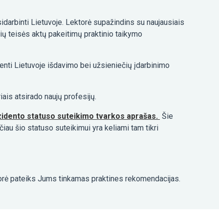
įsidarbinti Lietuvoje. Lektorė supažindins su naujausiais
sių teisės aktų pakeitimų praktinio taikymo
enti Lietuvoje išdavimo bei užsieniečių įdarbinimo
iais atsirado naujų profesijų.
zidento statuso suteikimo tvarkos aprašas.
Šie
iau šio statuso suteikimui yra keliami tam tikri
torė pateiks Jums tinkamas praktines rekomendacijas.