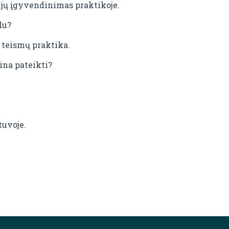
 jų įgyvendinimas praktikoje.
lu?
 teismų praktika.
ina pateikti?
tuvoje.