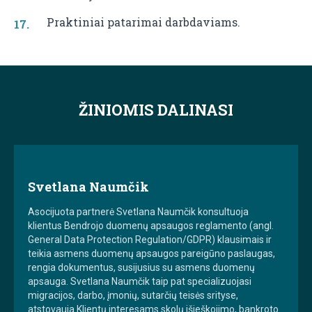
Praktiniai patarimai darbdaviams.
ŽINIOMIS DALINASI
Svetlana Naumčik
Asocijuota partnerė Svetlana Naumčik konsultuoja
klientus Bendrojo duomenų apsaugos reglamento (angl.
General Data Protection Regulation/GDPR) klausimais ir
teikia asmens duomenų apsaugos pareigūno paslaugas,
rengia dokumentus, susijusius su asmens duomenų
apsauga. Svetlana Naumčik taip pat specializuojasi
migracijos, darbo, įmonių, sutarčių teisės srityse,
atstovauja Klientų interesams skolų išieškojimo, bankroto