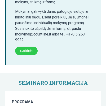
mokymų trukmę ir formą.
Mokymai gali vykti Jums patogioje vietoje ar
nuotoliniu būdu. Esant poreikiui, Jūsų įmonei
paruošime individualią mokymų programą.
Susisiekite užpildydami formą, el. paštu
mokymai@countline.lt arba tel. +370 5 263
9922.
Susisiekti
SEMINARO INFORMACIJA
PROGRAMA