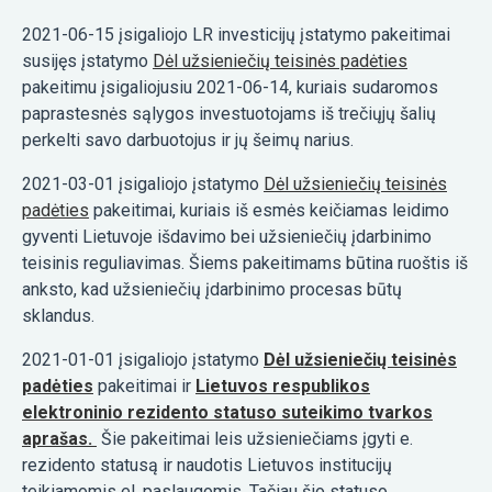
2021-06-15 įsigaliojo LR investicijų įstatymo pakeitimai
susijęs įstatymo
Dėl užsieniečių teisinės padėties
pakeitimu įsigaliojusiu 2021-06-14, kuriais sudaromos
paprastesnės sąlygos investuotojams iš trečiųjų šalių
perkelti savo darbuotojus ir jų šeimų narius.
2021-03-01 įsigaliojo įstatymo
Dėl užsieniečių teisinės
padėties
pakeitimai, kuriais iš esmės keičiamas leidimo
gyventi Lietuvoje išdavimo bei užsieniečių įdarbinimo
teisinis reguliavimas. Šiems pakeitimams būtina ruoštis iš
anksto, kad užsieniečių įdarbinimo procesas būtų
sklandus.
2021-01-01 įsigaliojo įstatymo
Dėl užsieniečių teisinės
padėties
pakeitimai ir
Lietuvos respublikos
elektroninio rezidento statuso suteikimo tvarkos
aprašas.
Šie pakeitimai leis užsieniečiams įgyti e.
rezidento statusą ir naudotis Lietuvos institucijų
teikiamomis el. paslaugomis. Tačiau šio statuso