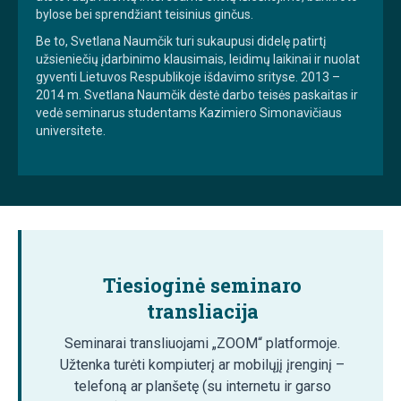
bylose bei sprendžiant teisinius ginčus.
Be to, Svetlana Naumčik turi sukaupusi didelę patirtį
užsieniečių įdarbinimo klausimais, leidimų laikinai ir nuolat
gyventi Lietuvos Respublikoje išdavimo srityse. 2013 –
2014 m. Svetlana Naumčik dėstė darbo teisės paskaitas ir
vedė seminarus studentams Kazimiero Simonavičiaus
universitete.
Tiesioginė seminaro
transliacija
Seminarai transliuojami „ZOOM“ platformoje.
Užtenka turėti kompiuterį ar mobilųjį įrenginį –
telefoną ar planšetę (su internetu ir garso