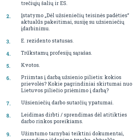
trečiųjų šalių ir ES.
Įstatymo „Dėl užsieniečių teisinės padėties“
aktualūs pakeitimai, susiję su užsieniečių
įdarbinimu.
E. rezidento statusas.
Trūkstamų profesijų sąrašas.
Kvotos.
Priimtas į darbą užsienio pilietis: kokios
prievolės? Kokie pagrindiniai skirtumai nuo
Lietuvos piliečio priėmimo į darbą?
Užsieniečių darbo sutarčių ypatumai.
Leidimas dirbti / sprendimas dėl atitikties
darbo rinkos poreikiams.
Užimtumo tarnybai teiktini dokumentai,
sprendimo išdavimo tvarka, aktualūs