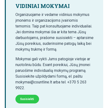
VIDINIAI MOKYMAI
Organizuojame ir vedame vidinius mokymus
įmonėms ir organizacijoms įvairiomis
temomis. Taip pat konsultuojame individualiai.
Jei domina mokymai šia ar kita tema Jūsų
darbuotojams, prašome susisiekti – aptarsime
Jūsų poreikius, suderinsime patogų laiką bei
mokymų trukmę ir formą.
Mokymai gali vykti Jums patogioje vietoje ar
nuotoliniu būdu. Esant poreikiui, Jūsų įmonei
paruošime individualią mokymų programą.
Susisiekite užpildydami formą, el. paštu
mokymai@countline.lt arba tel. +370 5 263
9922.
Susisiekti