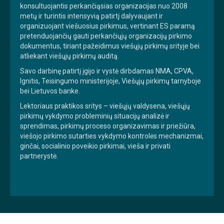
konsultuojantis perkančiąsias organizacijas nuo 2008
metų ir turintis intensyvią patirtį dalyvaujant ir
organizuojant viešuosius pirkimus, vertinant ES paramą
pretenduojančių gauti perkančiųjų organizacijų pirkimo
dokumentus, tiriant pažeidimus viešųjų pirkimų srityje bei
atliekant viešųjų pirkimų auditą.
Savo darbinę patirtį įgijo ir vystė dirbdamas NMA, CPVA,
Ignitis, Teisingumo ministerijoje, Viešųjų pirkimų tarnyboje
bei Lietuvos banke.
Lektoriaus praktikos sritys – viešųjų valdysena, viešųjų
pirkimų vykdymo probleminių situacijų analizė ir
sprendimas, pirkimų proceso organizavimas ir priežiūra,
viešojo pirkimo sutarties vykdymo kontrolės mechanizmai,
ginčai, socialinio poveikio pirkimai, vieša ir privati
partnerystė.