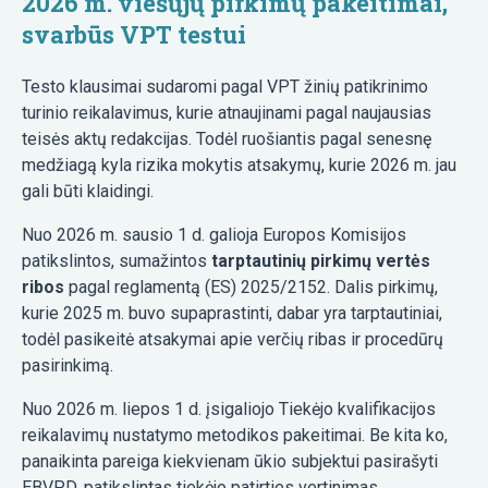
2026 m. viešųjų pirkimų pakeitimai,
svarbūs VPT testui
Testo klausimai sudaromi pagal VPT žinių patikrinimo
turinio reikalavimus, kurie atnaujinami pagal naujausias
teisės aktų redakcijas. Todėl ruošiantis pagal senesnę
medžiagą kyla rizika mokytis atsakymų, kurie 2026 m. jau
gali būti klaidingi.
Nuo 2026 m. sausio 1 d. galioja Europos Komisijos
patikslintos, sumažintos
tarptautinių pirkimų vertės
ribos
pagal reglamentą (ES) 2025/2152. Dalis pirkimų,
kurie 2025 m. buvo supaprastinti, dabar yra tarptautiniai,
todėl pasikeitė atsakymai apie verčių ribas ir procedūrų
pasirinkimą.
Nuo 2026 m. liepos 1 d. įsigaliojo Tiekėjo kvalifikacijos
reikalavimų nustatymo metodikos pakeitimai. Be kita ko,
panaikinta pareiga kiekvienam ūkio subjektui pasirašyti
EBVPD, patikslintas tiekėjo patirties vertinimas.