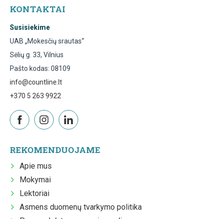
KONTAKTAI
Susisiekime
UAB „Mokesčių srautas“
Sėlių g. 33, Vilnius
Pašto kodas: 08109
info@countline.lt
+370 5 263 9922
REKOMENDUOJAME
Apie mus
Mokymai
Lektoriai
Asmens duomenų tvarkymo politika