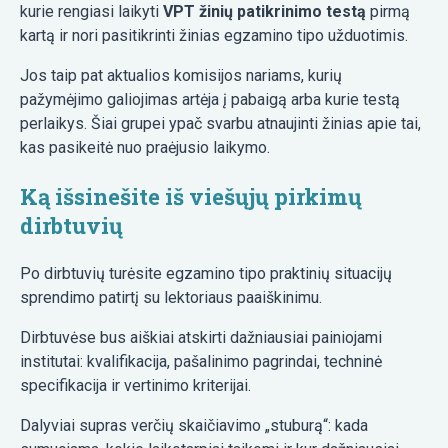
kurie rengiasi laikyti
VPT žinių patikrinimo testą
pirmą
kartą ir nori pasitikrinti žinias egzamino tipo užduotimis.
Jos taip pat aktualios komisijos nariams, kurių
pažymėjimo galiojimas artėja į pabaigą arba kurie testą
perlaikys. Šiai grupei ypač svarbu atnaujinti žinias apie tai,
kas pasikeitė nuo praėjusio laikymo.
Ką išsinešite iš viešųjų pirkimų
dirbtuvių
Po dirbtuvių turėsite egzamino tipo praktinių situacijų
sprendimo patirtį su lektoriaus paaiškinimu.
Dirbtuvėse bus aiškiai atskirti dažniausiai painiojami
institutai: kvalifikacija, pašalinimo pagrindai, techninė
specifikacija ir vertinimo kriterijai.
Dalyviai supras verčių skaičiavimo „stuburą“: kada