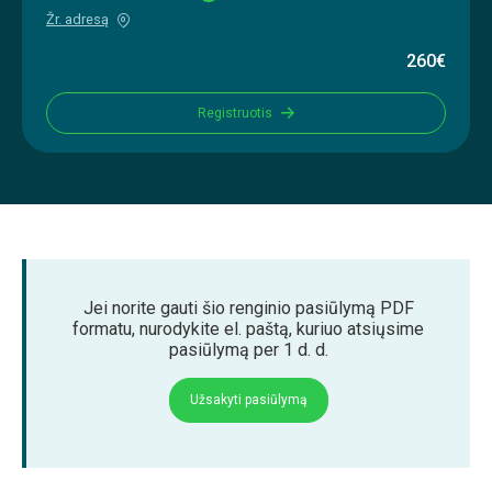
Žr. adresą
260€
Registruotis
Jei norite gauti šio renginio pasiūlymą PDF
formatu, nurodykite el. paštą, kuriuo atsiųsime
pasiūlymą per 1 d. d.
Užsakyti pasiūlymą