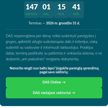
147
01
15
40
DIENOS
VAL.
MIN.
SEK.
Terminas —
2026 m. gruodžio 31 d.
DAS neparengiama per dieną: reikia suskirstyti pareigybes į
grupes, apibrėžti atlygio sudedamąsias dalis ir kriterijus, viską
suderinti su vadovybe ir informuoti darbuotojus. Pradėjus
dabar, terminą pasitiksite su patikrinta ir veikiančia sistema, o ne
skubomis „ant paskutinės“ rengiamu dokumentu.
Nenorite rengti nuo balto lapo? Įsigykite parengtą sprendimą
pagal savo sektorių:
DAS Online →
DAS viešajam sektoriui →