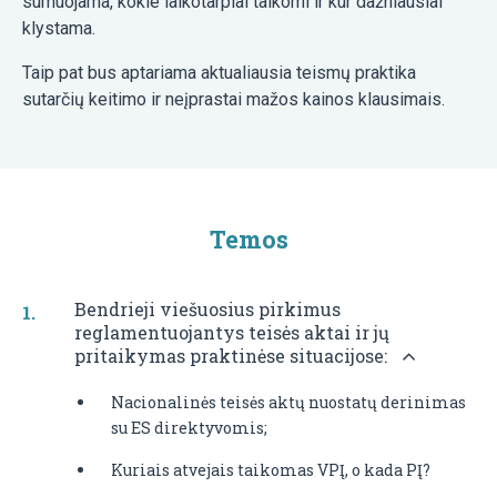
sumuojama, kokie laikotarpiai taikomi ir kur dažniausiai
klystama.
Taip pat bus aptariama aktualiausia teismų praktika
sutarčių keitimo ir neįprastai mažos kainos klausimais.
Temos
Bendrieji viešuosius pirkimus
reglamentuojantys teisės aktai ir jų
pritaikymas praktinėse situacijose:
Nacionalinės teisės aktų nuostatų derinimas
su ES direktyvomis;
Kuriais atvejais taikomas VPĮ, o kada PĮ?