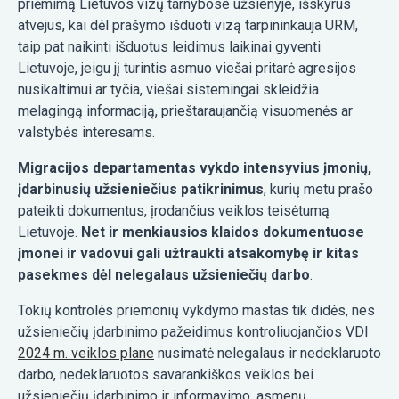
priėmimą Lietuvos vizų tarnybose užsienyje, išskyrus
atvejus, kai dėl prašymo išduoti vizą tarpininkauja URM,
taip pat naikinti išduotus leidimus laikinai gyventi
Lietuvoje, jeigu jį turintis asmuo viešai pritarė agresijos
nusikaltimui ar tyčia, viešai sistemingai skleidžia
melagingą informaciją, prieštaraujančią visuomenės ar
valstybės interesams.
Migracijos departamentas vykdo intensyvius įmonių,
įdarbinusių užsieniečius patikrinimus
, kurių metu prašo
pateikti dokumentus, įrodančius veiklos teisėtumą
Lietuvoje.
Net ir menkiausios klaidos dokumentuose
įmonei ir vadovui gali užtraukti atsakomybę ir kitas
pasekmes dėl nelegalaus užsieniečių darbo
.
Tokių kontrolės priemonių vykdymo mastas tik didės, nes
užsieniečių įdarbinimo pažeidimus kontroliuojančios VDI
2024 m. veiklos plane
nusimatė nelegalaus ir nedeklaruoto
darbo, nedeklaruotos savarankiškos veiklos bei
užsieniečių įdarbinimo ir informavimo, asmenų