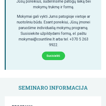
Jūsų poreikius, suderinsime patogų laiką bei
mokymų trukmę ir formą.
Mokymai gali vykti Jums patogioje vietoje ar
nuotoliniu būdu. Esant poreikiui, Jūsų įmonei
paruošime individualią mokymų programą.
Susisiekite užpildydami formą, el. paštu
mokymai@countline.lt arba tel. +370 5 263
9922.
Susisiekti
SEMINARO INFORMACIJA