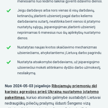
mėnesiams nuo leidimo laikinai gyventi išdavimo dienos.
Jeigu darbdavys arba nors vienas iš visų darbdavių,
ketinančių įdarbinti užsienietį pagal darbo keliems
darbdaviams sutartį, neatitinka bent vienos iš įstatymo
nustatytų sąlygų, įsipareigojimas įdarbinti užsienietį
nepriimamas 6 mėnesius nuo šių aplinkybių nustatymo
dienos.
Nustatytas naujas kvotos skaičiavimo mechanizmas
užsieniečiams, atvykstantiems į Lietuvą darbo pagrindu.
Nustatyta atsakomybė darbdaviams, už įsipareigojimo
užsieniečiui mokėti atitinkamo dydžio darbo užmokestį,
nesilaikymą.
Nuo 2024-05-03 įsigaliojo
Ribojamųjų priemonių dėl
karinės agresijos prieš Ukrainą nustatymo įstatymo
pakeitimas
, kuriuo atsirado galimybė sustabdyti Lietuvai
nedraugiškų piliečių prašymų išduoti Šengeno vizą