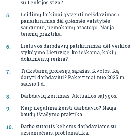
su Lenkijos viza?
Leidimų laikinai gyventi neišdavimas /
panaikinimas dėl grėsmės valstybės
saugumui, nemokamų atostogų. Nauja
teismų praktika.
Lietuvos darbdavių patikrinimai dėl veiklos
vykdymo Lietuvoje: ko ieškoma, kokių
dokumentų reikia?
Trūkstamų profesijų sąrašas. Kvotos. Ką
daryti darbdaviui? Pakeitimai nuo 2025 m.
sausio 1 d.
Darbdavių keitimas. Aktualios sąlygos.
Kaip negalima keisti darbdavio? Nauja
baudų išrašymo praktika.
Darbo sutartis keliems darbdaviams su
užsieniečiais: problematika.