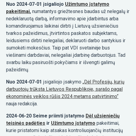
Nuo 2024-07-01 įsigaliojo
Užimtumo įstatymo
pakeitimai
,
numatantys griežtesnes baudas už nelegalų ir
nedeklaruotą darbą, informavimo apie įdarbintus arba
komandiruojamus laikinai dirbti į Lietuvą užsieniečius
tvarkos pažeidimus, įtvirtintos paskatos subjektams,
leidusiems dirbti nelegaliai, deklaruoti darbo santykius ir
sumokėti mokesčius. Taip pat VDI svetainėje bus
viešinami darbdaviai, nelegaliai įdarbinę darbuotojus. Tad
svarbu laiku pasiruošti pokyčiams ir išvengti galimų
pažeidimų.
Nuo 2024-07-01
įsigaliojo įsakymo
„Dėl Profesijų, kurių
darbuotojų trūksta Lietuvos Respublikoje, sąrašo pagal
ekonominės veiklos rūšis 2024 metams patvirtinimo“
nauja redakcija.
2024-06-20 Seime priimti įstatymo
Dėl užsieniečių
teisinės padėties
ir
Užimtumo įstatymo
pakeitimai,
kurie pristatomi kaip atsakas kontroliuojančių institucijų