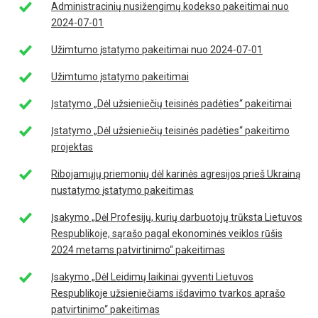
Administracinių nusižengimų kodekso pakeitimai nuo
2024-07-01
Užimtumo įstatymo pakeitimai nuo 2024-07-01
Užimtumo įstatymo pakeitimai
Įstatymo „Dėl užsieniečių teisinės padėties“ pakeitimai
Įstatymo „Dėl užsieniečių teisinės padėties“ pakeitimo
projektas
Ribojamųjų priemonių dėl karinės agresijos prieš Ukrainą
nustatymo įstatymo pakeitimas
Įsakymo „Dėl Profesijų, kurių darbuotojų trūksta Lietuvos
Respublikoje, sąrašo pagal ekonominės veiklos rūšis
2024 metams patvirtinimo“ pakeitimas
Įsakymo „Dėl Leidimų laikinai gyventi Lietuvos
Respublikoje užsieniečiams išdavimo tvarkos aprašo
patvirtinimo“ pakeitimas