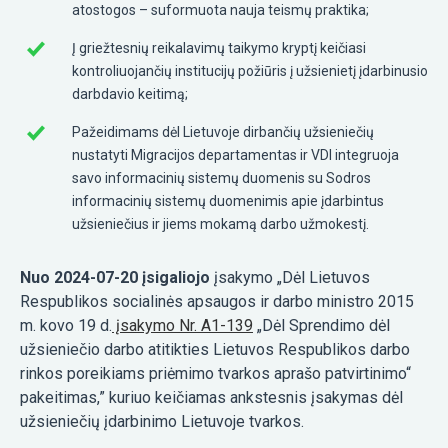
atostogos – suformuota nauja teismų praktika;
Į griežtesnių reikalavimų taikymo kryptį keičiasi
kontroliuojančių institucijų požiūris į užsienietį įdarbinusio
darbdavio keitimą;
Pažeidimams dėl Lietuvoje dirbančių užsieniečių
nustatyti Migracijos departamentas ir VDI integruoja
savo informacinių sistemų duomenis su Sodros
informacinių sistemų duomenimis apie įdarbintus
užsieniečius ir jiems mokamą darbo užmokestį.
Nuo 2024-07-20 įsigaliojo
įsakymo „Dėl Lietuvos
Respublikos socialinės apsaugos ir darbo ministro 2015
m. kovo 19 d.
įsakymo Nr. A1-139
„Dėl Sprendimo dėl
užsieniečio darbo atitikties Lietuvos Respublikos darbo
rinkos poreikiams priėmimo tvarkos aprašo patvirtinimo“
pakeitimas,” kuriuo keičiamas ankstesnis įsakymas dėl
užsieniečių įdarbinimo Lietuvoje tvarkos.