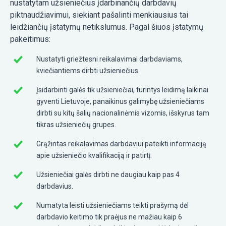
nustatytam užsieniečius įdarbinančių darbdavių
piktnaudžiavimui, siekiant pašalinti menkiausius tai
leidžiančių įstatymų netikslumus. Pagal šiuos įstatymų
pakeitimus:
Nustatyti griežtesni reikalavimai darbdaviams,
kviečiantiems dirbti užsieniečius.
Įsidarbinti galės tik užsieniečiai, turintys leidimą laikinai
gyventi Lietuvoje, panaikinus galimybę užsieniečiams
dirbti su kitų šalių nacionalinėmis vizomis, išskyrus tam
tikras užsieniečių grupes.
Grąžintas reikalavimas darbdaviui pateikti informaciją
apie užsieniečio kvalifikaciją ir patirtį.
Užsieniečiai galės dirbti ne daugiau kaip pas 4
darbdavius.
Numatyta leisti užsieniečiams teikti prašymą dėl
darbdavio keitimo tik praėjus ne mažiau kaip 6