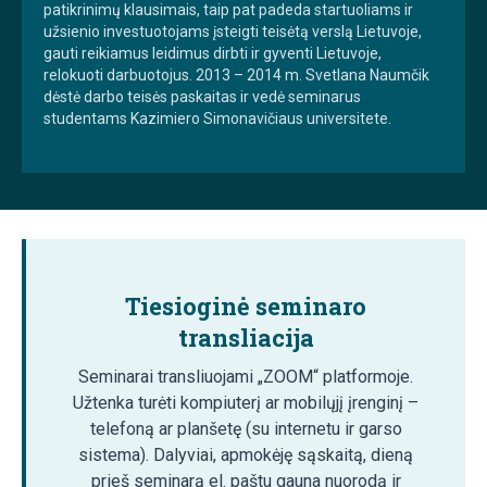
patikrinimų klausimais, taip pat padeda startuoliams ir
užsienio investuotojams įsteigti teisėtą verslą Lietuvoje,
gauti reikiamus leidimus dirbti ir gyventi Lietuvoje,
relokuoti darbuotojus. 2013 – 2014 m. Svetlana Naumčik
dėstė darbo teisės paskaitas ir vedė seminarus
studentams Kazimiero Simonavičiaus universitete.
Tiesioginė seminaro
transliacija
Seminarai transliuojami „ZOOM“ platformoje.
Užtenka turėti kompiuterį ar mobilųjį įrenginį –
telefoną ar planšetę (su internetu ir garso
sistema). Dalyviai, apmokėję sąskaitą, dieną
prieš seminarą el. paštu gauna nuorodą ir