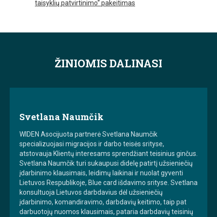
taisyklių patvirtinimo“ pakeitimas
ŽINIOMIS DALINASI
Svetlana Naumčik
WIDEN Asocijuota partnerė Svetlana Naumčik
specializuojasi migracijos ir darbo teisės srityse,
atstovauja Klientų interesams sprendžiant teisinius ginčus.
Svetlana Naumčik turi sukaupusi didelę patirtį užsieniečių
įdarbinimo klausimais, leidimų laikinai ir nuolat gyventi
Lietuvos Respublikoje, Blue card išdavimo srityse. Svetlana
konsultuoja Lietuvos darbdavius dėl užsieniečių
įdarbinimo, komandiravimo, darbdavių keitimo, taip pat
darbuotojų nuomos klausimais, pataria darbdavių teisinių