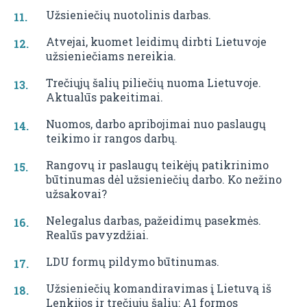
Užsieniečių nuotolinis darbas.
Atvejai, kuomet leidimų dirbti Lietuvoje
užsieniečiams nereikia.
Trečiųjų šalių piliečių nuoma Lietuvoje.
Aktualūs pakeitimai.
Nuomos, darbo apribojimai nuo paslaugų
teikimo ir rangos darbų.
Rangovų ir paslaugų teikėjų patikrinimo
būtinumas dėl užsieniečių darbo. Ko nežino
užsakovai?
Nelegalus darbas, pažeidimų pasekmės.
Realūs pavyzdžiai.
LDU formų pildymo būtinumas.
Užsieniečių komandiravimas į Lietuvą iš
Lenkijos ir trečiųjų šalių: A1 formos