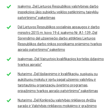
Įsakymo „Dėl Lietuvos Respublikos valstybinės darbo
inspekcijos ūkio subjektų veiklos patikrinimų taisyklių
patvirtinimo“ pakeitimas
Dėl Lietuvos Respublikos socialinės apsaugos ir darbo
ministro 2015 m. kovo 19 d. įsakymo Nr. A1-139 „Dėl
Sprendimo dėl užsieniečio darbo atitikties Lietuvos
Respublikos darbo rinkos poreikiams priėmimo tvarkos
aprašo patvirtinimo“ pakeitimo
Įsakymas „Dėl Vairuotojo kvalifikacijos kortelės išdavimo
tvarkos aprašo“
Nutarimo „Dėl Išsilavinimo ir kvalifikacijų, susijusių su
aukštuoju mokslu ir įgytų pagal užsienio valstybių ir
tarptautinių organizacijų švietimo programas,
pripažinimo tvarkos aprašo patvirtinimo“ pakeitimas
Nutarimo „Dėl Konkrečių valstybės rinkliavos dydžių
sąrašo ir Valstybės rinkliavos mokėjimo ir grąžinimo