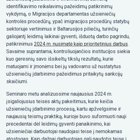
identifikavimo reikalavimų pažeidimų patikrinimų
vykdymą, o Migracijos departamentas užsieniečių
kontrolės procedūrų, ypač imigracijos procedūrų statybų
sektoriuje vertinimus ir Baltarusijos piliečių, turinčių
galiojantį leidimą laikinai gyventi, išduotą darbo pagrindu,
patikrinimus
2024 m. nusimatė kaip prioritetinius darbus
.
Savaime suprantama, kontroliuojančios institucijos siekia
kuo geresnių savo išsikeltų tikslų rezultatų, kurie
matuojami ir įmonėms bei jų vadovams už nustatytus
užsieniečių įdarbinimo pažeidimus pritaikytų sankcijų
skaičiumi.
Seminaro metu analizuosime naujausius 2024 m.
įsigaliojusius teisės aktų pakeitimus, kurie keičia
užsieniečių įdarbinimo procesą, kartu apžvelgsime ir
naujausią teismų praktiką, kurioje buvo suformuoti nauji
precedentai dėl leidimų gyventi panaikinimo, kai
užsieniečiai darbuotojai naudojasi teise į nemokamas
atostogas. Kaip dažnai darbuotojas gali naudotis teise į