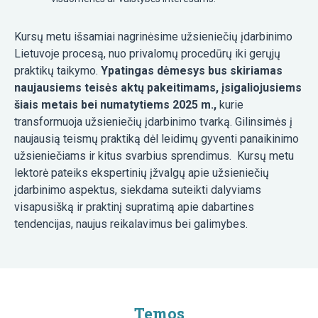
Kursų metu išsamiai nagrinėsime užsieniečių įdarbinimo
Lietuvoje procesą, nuo privalomų procedūrų iki gerųjų
praktikų taikymo.
Ypatingas dėmesys bus skiriamas
naujausiems teisės aktų pakeitimams, įsigaliojusiems
šiais metais bei numatytiems 2025 m.,
kurie
transformuoja užsieniečių įdarbinimo tvarką. Gilinsimės į
naujausią teismų praktiką dėl leidimų gyventi panaikinimo
užsieniečiams ir kitus svarbius sprendimus. Kursų metu
lektorė
pateiks ekspertinių įžvalgų apie užsieniečių
įdarbinimo aspektus, siekdama suteikti dalyviams
visapusišką ir praktinį supratimą apie dabartines
tendencijas, naujus reikalavimus bei galimybes.
Temos