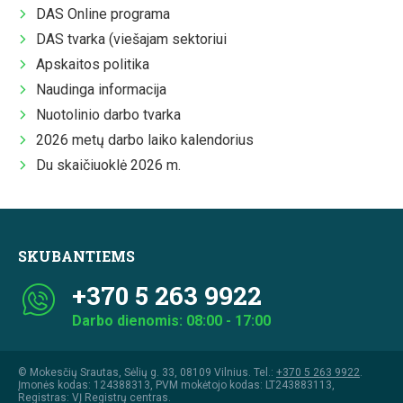
DAS Online programa
DAS tvarka (viešajam sektoriui
Apskaitos politika
Naudinga informacija
Nuotolinio darbo tvarka
2026 metų darbo laiko kalendorius
Du skaičiuoklė 2026 m.
SKUBANTIEMS
+370 5 263 9922
Darbo dienomis: 08:00 - 17:00
© Mokesčių Srautas, Sėlių g. 33, 08109 Vilnius. Tel.:
+370 5 263 9922
.
Įmonės kodas: 124388313, PVM mokėtojo kodas: LT243883113,
Registras: VĮ Registrų centras.