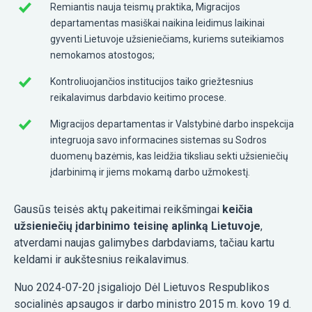
Remiantis nauja teismų praktika, Migracijos
departamentas masiškai naikina leidimus laikinai
gyventi Lietuvoje užsieniečiams, kuriems suteikiamos
nemokamos atostogos;
Kontroliuojančios institucijos taiko griežtesnius
reikalavimus darbdavio keitimo procese.
Migracijos departamentas ir Valstybinė darbo inspekcija
integruoja savo informacines sistemas su Sodros
duomenų bazėmis, kas leidžia tiksliau sekti užsieniečių
įdarbinimą ir jiems mokamą darbo užmokestį.
Gausūs teisės aktų pakeitimai reikšmingai
keičia
užsieniečių įdarbinimo teisinę aplinką Lietuvoje
,
atverdami naujas galimybes darbdaviams, tačiau kartu
keldami ir aukštesnius reikalavimus.
Nuo 2024-07-20 įsigaliojo Dėl Lietuvos Respublikos
socialinės apsaugos ir darbo ministro 2015 m. kovo 19 d.