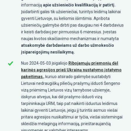
informaciją
apie užsieniečio kvalifikaciją ir patirtį.
Įsidarbinti galės tik užsieniečiai, turintys leidimą laikinai
gyventi Lietuvoje, su keliomis išimtimis. Apribota
užsieniečių galimybė dirbti pas daugiau nei 4 darbdavius
ir keisti darbdavį per pirmuosius 6 mėnesius. Įvestas
naujas kvotos skaičiavimo mechanizmas ir numatyta
atsakomybė darbdaviams už darbo užmokesčio
įsipareigojimų nesilaikymą.
Nuo 2024-05-03 įsigaliojo
Ribojamųjų priemonių dėl
karinės agresijos prieš Ukrainą nustatymo įstatymo
pakeitimas
,
, kuriuo atsirado galimybė sustabdyti
Lietuvai nedraugiškų piliečių prašymų išduoti Šengeno
vizą priėmimą Lietuvos vizų tarnybose užsienyje,
išskyrus atvejus, kai dėl prašymo išduoti vizą
tarpininkauja URM, taip pat naikinti išduotus leidimus
laikinai gyventi Lietuvoje, jeigu jį turintis asmuo viešai
pritarė agresijos nusikaltimui ar tyčia, viešai sistemingai
skleidžia melagingą informaciją, prieštaraujančią
visuomenės ar valstybės interesams.