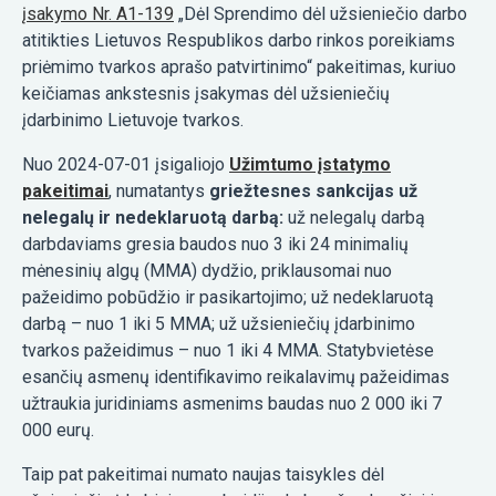
įsakymo Nr. A1-139
„Dėl Sprendimo dėl užsieniečio darbo
atitikties Lietuvos Respublikos darbo rinkos poreikiams
priėmimo tvarkos aprašo patvirtinimo“ pakeitimas, kuriuo
keičiamas ankstesnis įsakymas dėl užsieniečių
įdarbinimo Lietuvoje tvarkos.
Nuo 2024-07-01 įsigaliojo
Užimtumo įstatymo
pakeitimai
, numatantys
griežtesnes sankcijas už
nelegalų ir nedeklaruotą darbą:
už nelegalų darbą
darbdaviams gresia baudos nuo 3 iki 24 minimalių
mėnesinių algų (MMA) dydžio, priklausomai nuo
pažeidimo pobūdžio ir pasikartojimo; už nedeklaruotą
darbą – nuo 1 iki 5 MMA; už užsieniečių įdarbinimo
tvarkos pažeidimus – nuo 1 iki 4 MMA. Statybvietėse
esančių asmenų identifikavimo reikalavimų pažeidimas
užtraukia juridiniams asmenims baudas nuo 2 000 iki 7
000 eurų.
Taip pat pakeitimai numato naujas taisykles dėl