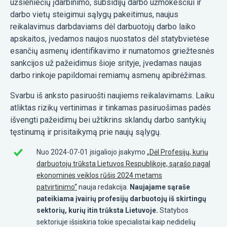
užsieniečių įdarbinimo, subsidijų darbo užmokesčiui ir
darbo vietų steigimui sąlygų pakeitimus, naujus
reikalavimus darbdaviams dėl darbuotojų darbo laiko
apskaitos, įvedamos naujos nuostatos dėl statybvietėse
esančių asmenų identifikavimo ir numatomos griežtesnės
sankcijos už pažeidimus šioje srityje, įvedamas naujas
darbo rinkoje papildomai remiamų asmenų apibrėžimas.
Svarbu iš anksto pasiruošti naujiems reikalavimams. Laiku
atliktas rizikų vertinimas ir tinkamas pasiruošimas padės
išvengti pažeidimų bei užtikrins sklandų darbo santykių
tęstinumą ir prisitaikymą prie naujų sąlygų.
Nuo 2024-07-01 įsigaliojo įsakymo
„Dėl Profesijų, kurių
darbuotojų trūksta Lietuvos Respublikoje, sąrašo pagal
ekonominės veiklos rūšis 2024 metams
patvirtinimo“
nauja redakcija.
Naujajame sąraše
pateikiama įvairių profesijų darbuotojų iš skirtingų
sektorių, kurių itin trūksta Lietuvoje.
Statybos
sektoriuje išsiskiria tokie specialistai kaip nedidelių