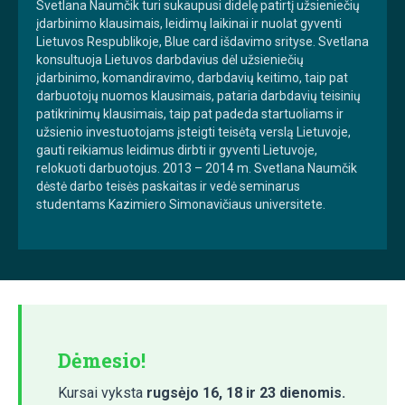
Svetlana Naumčik turi sukaupusi didelę patirtį užsieniečių
įdarbinimo klausimais, leidimų laikinai ir nuolat gyventi
Lietuvos Respublikoje, Blue card išdavimo srityse. Svetlana
konsultuoja Lietuvos darbdavius dėl užsieniečių
įdarbinimo, komandiravimo, darbdavių keitimo, taip pat
darbuotojų nuomos klausimais, pataria darbdavių teisinių
patikrinimų klausimais, taip pat padeda startuoliams ir
užsienio investuotojams įsteigti teisėtą verslą Lietuvoje,
gauti reikiamus leidimus dirbti ir gyventi Lietuvoje,
relokuoti darbuotojus. 2013 – 2014 m. Svetlana Naumčik
dėstė darbo teisės paskaitas ir vedė seminarus
studentams Kazimiero Simonavičiaus universitete.
Dėmesio!
Kursai vyksta
rugsėjo 16, 18 ir 23 dienomis.