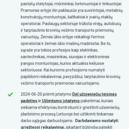
pastatų statytojai, mūrininkai, betonuotojai ir tinkuotojai.
Pramonės srityje itin paklausūs yra suvirintojai, metalinių
konstrukcijų montuotojai, šaltkalviai ir įvairių staklių
operatoriai. Paslaugų sektoriuje trūksta virėjų, autobusų
ir tarptautinio krovinių vežimo transporto priemonių
vairuotojų. Žemės ūkio srityje reikalingi fermos
operatoriai ir žemės ūkio mašinų mašinistai. Be to,
sąraše yra tokios profesijos kaip elektrikas,
santechnikas, mėsininkas, siuvėjas ir elektroninės
įrangos montuotojas, kurios aktualios keliuose
sektoriuose. Kai kurioms profesijoms numatyti
papildomi reikalavimai, pavyzdžiui, tarptautinio krovinių
vežimo transporto priemonės vairuotojams.
2024-06-20 priimti įstatymo
Dėl užsieniečių teisinės
padėties
ir
Užimtumo įstatymo
pakeitimai
, kuriais
siekiama efektyviau kontroliuoti ir griežtinti užsieniečių
įdarbinimo procesą Lietuvoje bei užtikrinti tinkamas
darbo sąlygas darbuotojams.
Darbdaviams nustatyti
griežtesni reikalavima
i, įskaitant būtinybę pateikti