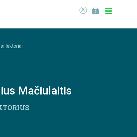
0
si lektoriai
lius Mačiulaitis
KTORIUS