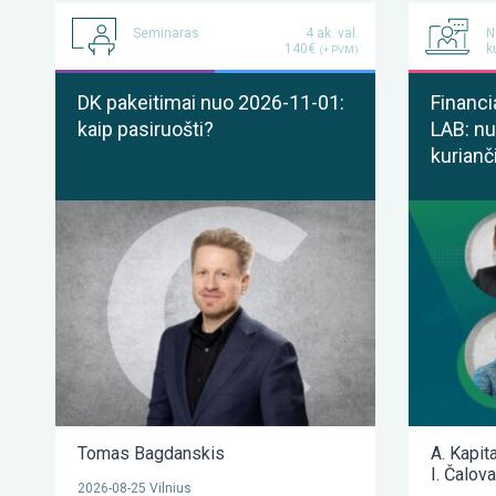
Seminaras
4 ak. val.
N
140€
k
(+ PVM)
DK pakeitimai nuo 2026-11-01:
Financi
kaip pasiruošti?
LAB: nu
kurianč
Tomas Bagdanskis
A. Kapit
I. Čalov
2026-08-25 Vilnius