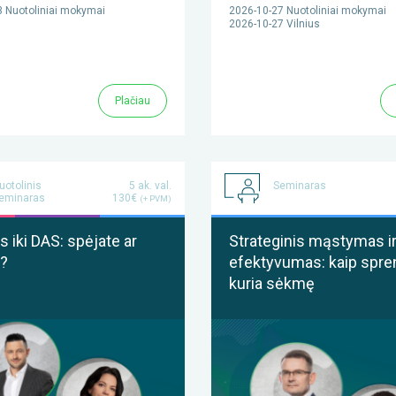
 Nuotoliniai mokymai
2026-10-27 Nuotoliniai mokymai
2026-10-27 Vilnius
Plačiau
uotolinis
5 ak. val.
Seminaras
eminaras
130€
(+ PVM)
 iki DAS: spėjate ar
Strateginis mąstymas i
?
efektyvumas: kaip spre
kuria sėkmę