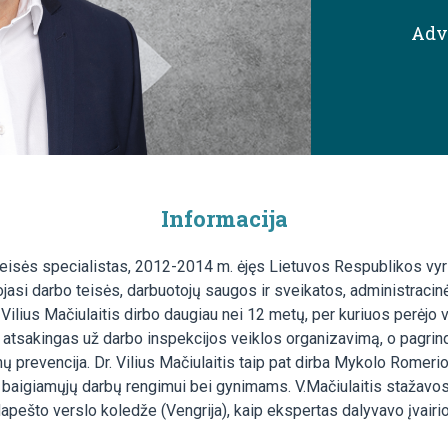
Adv
Informacija
 teisės specialistas, 2012-2014 m. ėjęs Lietuvos Respublikos vyr
asi darbo teisės, darbuotojų saugos ir sveikatos, administracinės
 Vilius Mačiulaitis dirbo daugiau nei 12 metų, per kuriuos perėjo v
 atsakingas už darbo inspekcijos veiklos organizavimą, o pagrind
 prevencija. Dr. Vilius Mačiulaitis taip pat dirba Mykolo Romerio
o baigiamųjų darbų rengimui bei gynimams. V.Mačiulaitis stažavo
Budapešto verslo koledže (Vengrija), kaip ekspertas dalyvavo įvai