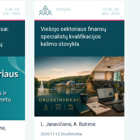
6 ak. val.
Stovykla
10 ak. val.
150 - 180€
460 - 490€
sai:
Viešojo sektoriaus finansų
specialistų kvalifikacijos
ų
kėlimo stovykla
L. Janavičienė
,
A. Butrimė
enė
,
2026-11-12 Druskininkai