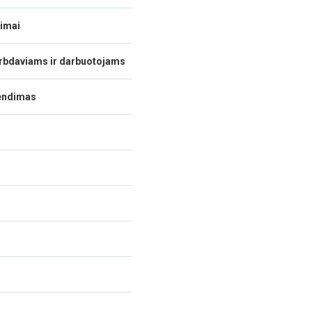
dimai
darbdaviams ir darbuotojams
rendimas