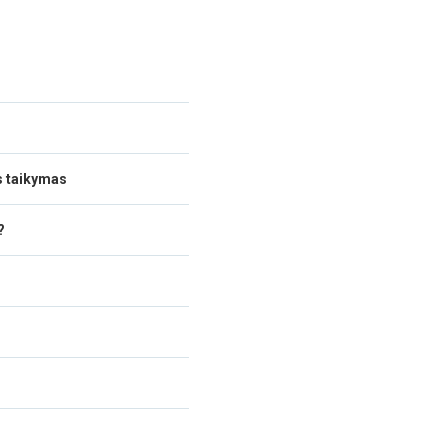
s taikymas
?