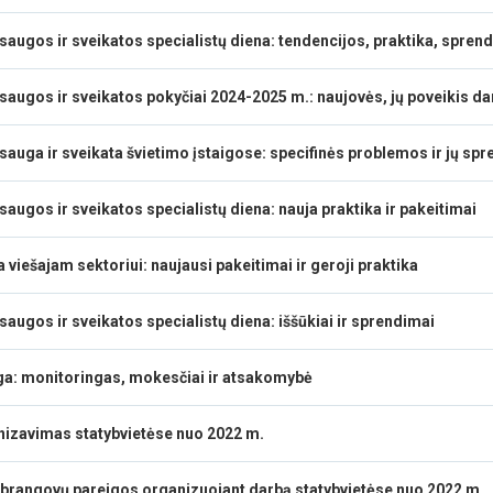
saugos ir sveikatos specialistų diena: tendencijos, praktika, spren
saugos ir sveikatos pokyčiai 2024-2025 m.: naujovės, jų poveikis 
sauga ir sveikata švietimo įstaigose: specifinės problemos ir jų sp
augos ir sveikatos specialistų diena: nauja praktika ir pakeitimai
viešajam sektoriui: naujausi pakeitimai ir geroji praktika
augos ir sveikatos specialistų diena: iššūkiai ir sprendimai
a: monitoringas, mokesčiai ir atsakomybė
izavimas statybvietėse nuo 2022 m.
rangovų pareigos organizuojant darbą statybvietėse nuo 2022 m.