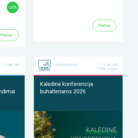
-20%
Plačiau
Plačiau
6 ak. val.
Konferencija
6 ak. val.
270€
(+ PVM)
r
Kalėdinė konferencija
ndimai
buhalteriams 2026