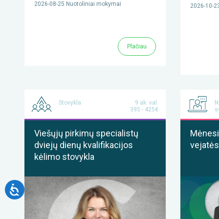
2026-08-25 Nuotoliniai mokymai
2026-10-23
Plačiau
Stovykla
9 ak. val.
N
395 - 425€
s
Viešųjų pirkimų specialistų
Mėnesis
dviejų dienų kvalifikacijos
vejatės
kėlimo stovykla