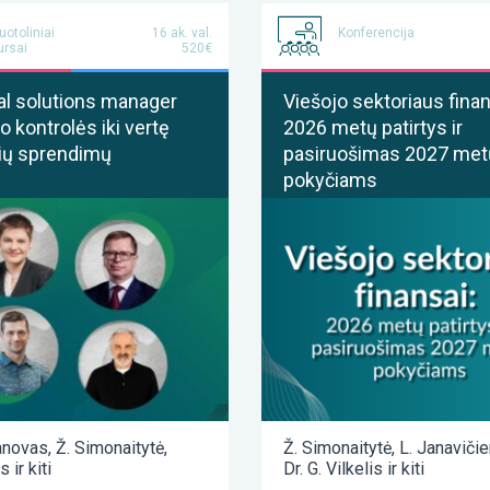
uotoliniai
16 ak. val.
Konferencija
ursai
520€
al solutions manager
Viešojo sektoriaus finan
o kontrolės iki vertę
2026 metų patirtys ir
ių sprendimų
pasiruošimas 2027 met
pokyčiams
anovas
,
Ž. Simonaitytė
,
Ž. Simonaitytė
,
L. Janaviči
as
ir kiti
Dr. G. Vilkelis
ir kiti