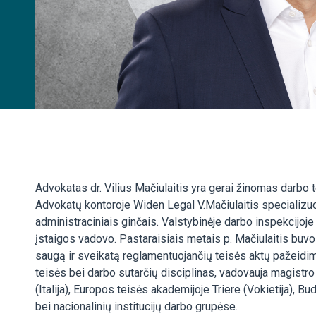
Advokatas dr. Vilius Mačiulaitis yra gerai žinomas darbo
Advokatų kontoroje Widen Legal V.Mačiulaitis specializuoj
administraciniais ginčais. Valstybinėje darbo inspekcijoje
įstaigos vadovo. Pastaraisiais metais p. Mačiulaitis buvo
saugą ir sveikatą reglamentuojančių teisės aktų pažeidimų
teisės bei darbo sutarčių disciplinas, vadovauja magistr
(Italija), Europos teisės akademijoje Triere (Vokietija), 
bei nacionalinių institucijų darbo grupėse.