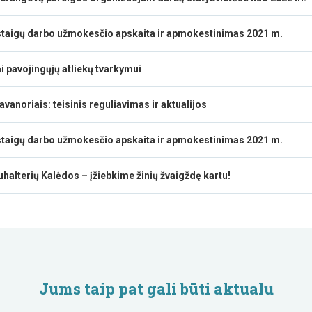
staigų darbo užmokesčio apskaita ir apmokestinimas 2021 m.
i pavojingųjų atliekų tvarkymui
vanoriais: teisinis reguliavimas ir aktualijos
staigų darbo užmokesčio apskaita ir apmokestinimas 2021 m.
uhalterių Kalėdos – įžiebkime žinių žvaigždę kartu!
Jums taip pat gali būti aktualu