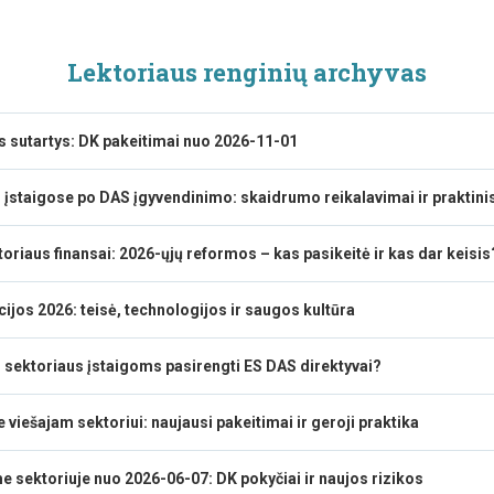
Lektoriaus renginių archyvas
s sutartys: DK pakeitimai nuo 2026-11-01
 įstaigose po DAS įgyvendinimo: skaidrumo reikalavimai ir praktini
oriaus finansai: 2026-ųjų reformos – kas pasikeitė ir kas dar keisis
ijos 2026: teisė, technologijos ir saugos kultūra
o sektoriaus įstaigoms pasirengti ES DAS direktyvai?
viešajam sektoriui: naujausi pakeitimai ir geroji praktika
e sektoriuje nuo 2026-06-07: DK pokyčiai ir naujos rizikos