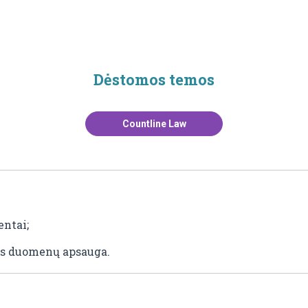
Dėstomos temos
Countline Law
ntai;
ns duomenų apsauga.