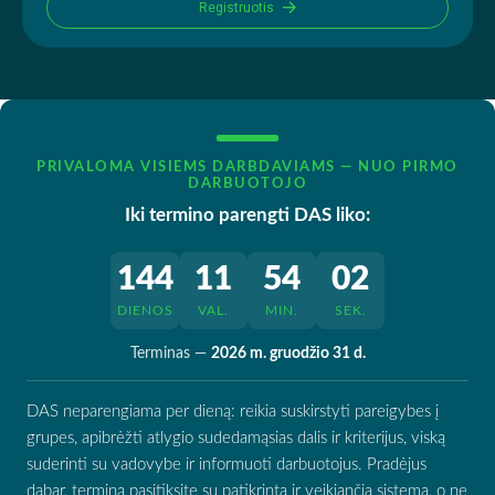
Registruotis
PRIVALOMA VISIEMS DARBDAVIAMS — NUO PIRMO
DARBUOTOJO
Iki termino parengti DAS liko:
144
11
54
01
DIENOS
VAL.
MIN.
SEK.
Terminas —
2026 m. gruodžio 31 d.
DAS neparengiama per dieną: reikia suskirstyti pareigybes į
grupes, apibrėžti atlygio sudedamąsias dalis ir kriterijus, viską
suderinti su vadovybe ir informuoti darbuotojus. Pradėjus
dabar, terminą pasitiksite su patikrinta ir veikiančia sistema, o ne