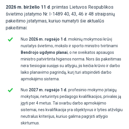
2026 m. birželio 11 d
. priimtas Lietuvos Respublikos
švietimo įstatymo Nr. I-1489 40, 43, 46 ir 48 straipsnių
pakeitimo įstatymas, kuriuo numatyti šie aktualūs
pakeitimai:
Nuo
2026 m. rugsėjo 1 d.
mokinių mokymosi krūvį
nustatys švietimo, mokslo ir sporto ministro tvirtinami
Bendrojo ugdymo planai
, o ne sveikatos apsaugos
ministro patvirtinta higienos norma. Nors šis pakeitimas
nėra tiesiogiai susijęs su atlygiu, jis keičia krūvio ir darbo
laiko planavimo pagrindą, kurį turi atspindėti darbo
apmokėjimo sistema.
Nuo
2027 m. rugsėjo 1 d.
profesinio mokymo įstaigų
mokytojai, neturintys pedagogo kvalifikacijos, privalės ją
įgyti per 4 metus. Tai svarbu darbo apmokėjimo
sistemai, nes kvalifikacija yra objektyvus ir lyties atžvilgiu
neutralus kriterijus, kuriuo galima pagrįsti atlygio
skirtumus.