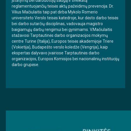
įstatymų bei darbuotojų saugą ir sveikatą
reglamentuojančių teisės aktų pažeidimų prevencija. Dr.
Vilius Mačiulaitis taip pat dirba Mykolo Romerio
universiteto Verslo teisės katedroje, kur dėsto darbo teisės
bei darbo sutarčių disciplinas, vadovauja magistro
baigiamųjų darbų rengimui bei gynimams. V.Mačiulaitis
stažavosi Tarptautinės darbo organizacijos mokymų
centre Turine (Italija), Europos teisės akademijoje Triere
(Vokietija), Budapešto verslo koledže (Vengrija), kaip
ekspertas dalyvavo įvairiose Tarptautinės darbo
organizacijos, Europos Komisijos bei nacionalinių institucijų
darbo grupėse.