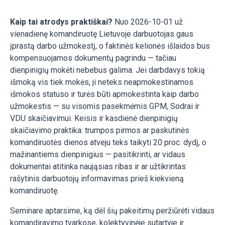
Kaip tai atrodys praktiškai?
Nuo 2026-10-01 už
vienadienę komandiruotę Lietuvoje darbuotojas gaus
įprastą darbo užmokestį, o faktinės kelionės išlaidos bus
kompensuojamos dokumentų pagrindu — tačiau
dienpinigių mokėti nebebus galima. Jei darbdavys tokią
išmoką vis tiek mokės, ji neteks neapmokestinamos
išmokos statuso ir turės būti apmokestinta kaip darbo
užmokestis — su visomis pasekmėmis GPM, Sodrai ir
VDU skaičiavimui. Keisis ir kasdienė dienpinigių
skaičiavimo praktika: trumpos pirmos ar paskutinės
komandiruotės dienos atveju teks taikyti 20 proc. dydį, o
mažinantiems dienpinigius — pasitikrinti, ar vidaus
dokumentai atitinka naująsias ribas ir ar užtikrintas
rašytinis darbuotojų informavimas prieš kiekvieną
komandiruotę.
Seminare aptarsime, ką dėl šių pakeitimų peržiūrėti vidaus
komandiravimo tvarkose, kolektyvinėje sutartyje ir