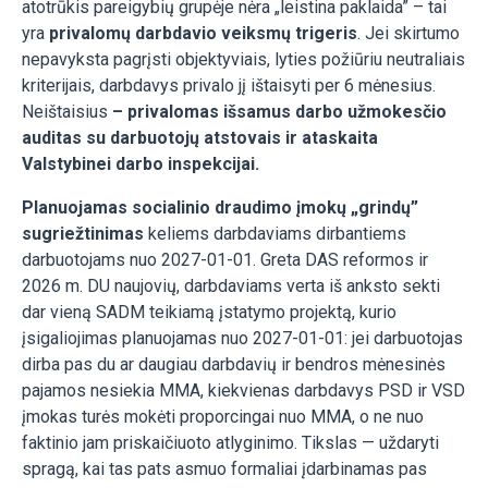
atotrūkis pareigybių grupėje nėra „leistina paklaida” – tai
yra
privalomų darbdavio veiksmų trigeris
. Jei skirtumo
nepavyksta pagrįsti objektyviais, lyties požiūriu neutraliais
kriterijais, darbdavys privalo jį ištaisyti per 6 mėnesius.
Neištaisius
– privalomas išsamus darbo užmokesčio
auditas su darbuotojų atstovais ir ataskaita
Valstybinei darbo inspekcijai.
Planuojamas socialinio draudimo įmokų „grindų”
sugriežtinimas
keliems darbdaviams dirbantiems
darbuotojams nuo 2027-01-01. Greta DAS reformos ir
2026 m. DU naujovių, darbdaviams verta iš anksto sekti
dar vieną SADM teikiamą įstatymo projektą, kurio
įsigaliojimas planuojamas nuo 2027-01-01: jei darbuotojas
dirba pas du ar daugiau darbdavių ir bendros mėnesinės
pajamos nesiekia MMA, kiekvienas darbdavys PSD ir VSD
įmokas turės mokėti proporcingai nuo MMA, o ne nuo
faktinio jam priskaičiuoto atlyginimo. Tikslas — uždaryti
spragą, kai tas pats asmuo formaliai įdarbinamas pas