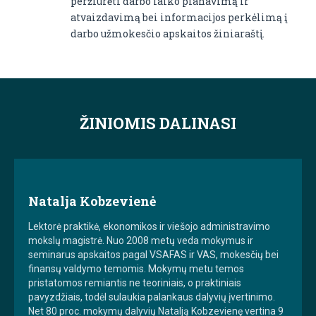
peržiūrėti darbo laiko planavimą ir
atvaizdavimą bei informacijos perkėlimą į
darbo užmokesčio apskaitos žiniaraštį.
ŽINIOMIS DALINASI
Natalja Kobzevienė
Lektorė praktikė, ekonomikos ir viešojo administravimo
mokslų magistrė. Nuo 2008 metų veda mokymus ir
seminarus apskaitos pagal VSAFAS ir VAS, mokesčių bei
finansų valdymo temomis. Mokymų metu temos
pristatomos remiantis ne teoriniais, o praktiniais
pavyzdžiais, todėl sulaukia palankaus dalyvių įvertinimo.
Net 80 proc. mokymų dalyvių Natalją Kobzevienę vertina 9