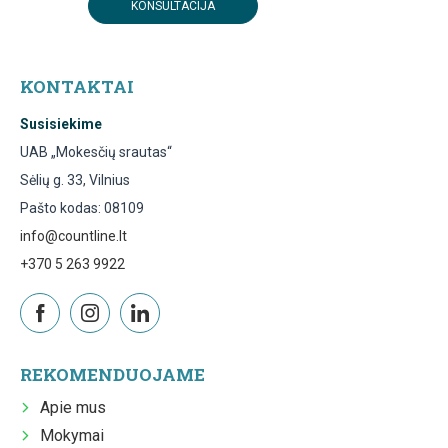
KONSULTACIJA
KONTAKTAI
Susisiekime
UAB „Mokesčių srautas“
Sėlių g. 33, Vilnius
Pašto kodas: 08109
info@countline.lt
+370 5 263 9922
REKOMENDUOJAME
Apie mus
Mokymai