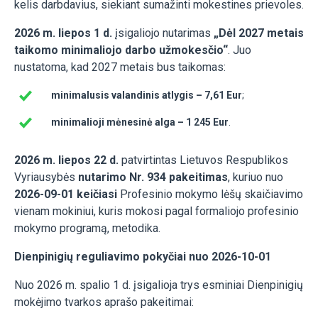
kelis darbdavius, siekiant sumažinti mokestines prievoles.
2026 m. liepos 1 d.
įsigaliojo nutarimas
„Dėl 2027 metais
taikomo minimaliojo darbo užmokesčio“
. Juo
nustatoma, kad 2027 metais bus taikomas:
minimalusis valandinis atlygis – 7,61 Eur
;
minimalioji mėnesinė alga – 1 245 Eur
.
2026 m. liepos 22 d.
patvirtintas Lietuvos Respublikos
Vyriausybės
nutarimo Nr. 934 pakeitimas
, kuriuo nuo
2026-09-01 keičiasi
Profesinio mokymo lėšų skaičiavimo
vienam mokiniui, kuris mokosi pagal formaliojo profesinio
mokymo programą, metodika.
Dienpinigių reguliavimo pokyčiai nuo 2026-10-01
Nuo 2026 m. spalio 1 d. įsigalioja trys esminiai Dienpinigių
mokėjimo tvarkos aprašo pakeitimai: