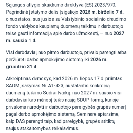
Sąjungos atlygio skaidrumo direktyva (ES) 2023/970.
Pagrindinė įstatymo dalis įsigaliojo
2026 m. birželio 7 d.
,
o nuostatos, susijusios su Valstybinio socialinio draudimo
fondo valdybos kaupiamų duomenų teikimu ir darbuotojo
teise gauti informaciją apie darbo užmokestį, — nuo
2027
m. sausio 1 d.
Visi darbdaviai, nuo pirmo darbuotojo, privalo parengti arba
peržiūrėti darbo apmokėjimo sistemą iki
2026 m.
gruodžio 31 d.
Atkreiptinas dėmesys, kad 2026 m. liepos 17 d. priimtas
SADM įsakymas Nr. A1-433, nustatantis konkrečią
duomenų teikimo Sodrai tvarką: nuo 2027 m. sausio visi
darbdaviai kas mėnesį teiks naują SDUP formą, kurioje
privaloma nurodyti ir darbuotojo pareigybės grupės numerį
pagal darbo apmokėjimo sistemą. Seminare aptarsime,
kaip DAS parengti taip, kad pareigybių grupės atitiktų
naujus atskaitomybės reikalavimus.