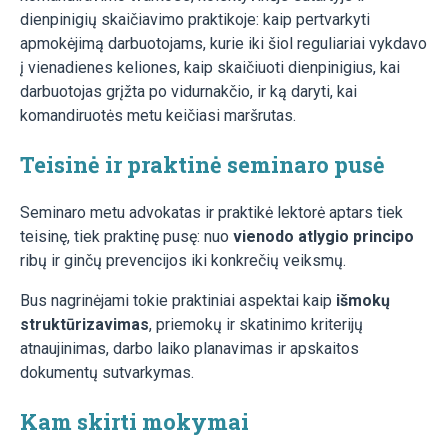
dienpinigių skaičiavimo praktikoje: kaip pertvarkyti
apmokėjimą darbuotojams, kurie iki šiol reguliariai vykdavo
į vienadienes keliones, kaip skaičiuoti dienpinigius, kai
darbuotojas grįžta po vidurnakčio, ir ką daryti, kai
komandiruotės metu keičiasi maršrutas.
Teisinė ir praktinė seminaro pusė
Seminaro metu advokatas ir praktikė lektorė aptars tiek
teisinę, tiek praktinę pusę: nuo
vienodo atlygio principo
ribų ir ginčų prevencijos iki konkrečių veiksmų.
Bus nagrinėjami tokie praktiniai aspektai kaip
išmokų
struktūrizavimas
, priemokų ir skatinimo kriterijų
atnaujinimas, darbo laiko planavimas ir apskaitos
dokumentų sutvarkymas.
Kam skirti mokymai