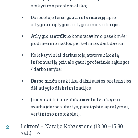
atskyrimo problematika;
Darbuotojo teisė
gauti informaciją
apie
atlyginimų lygius ir lyginimo kriterijus;
Atlygio atotrūkio
konstatavimo pasekmės:
įrodinėjimo naštos perkėlimas darbdaviui;
Kolektyviniai darbuotojų atstovai: kokią
informaciją privalo gauti profesinės sąjungos
/ darbo taryba;
Darbo ginčų
praktika: dažniausios pretenzijos
dėl atlygio diskriminacijos;
Įrodymai teisme:
dokumentų tvarkymo
svarba (darbo sutartys, pareigybių aprašymai,
vertinimo protokolai).
Lektorė – Natalja Kobzevienė (13.00 –15.30
val.):