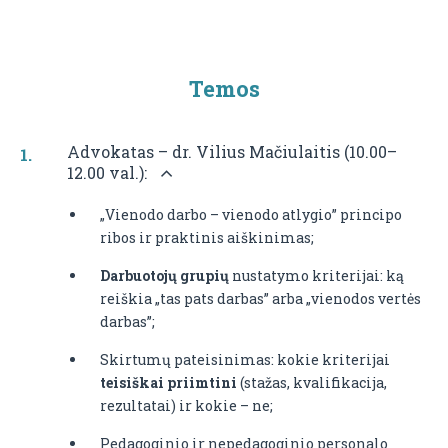
Temos
Advokatas – dr. Vilius Mačiulaitis (10.00–
12.00 val.):
„Vienodo darbo – vienodo atlygio” principo
ribos ir praktinis aiškinimas;
Darbuotojų grupių
nustatymo kriterijai: ką
reiškia „tas pats darbas” arba „vienodos vertės
darbas”;
Skirtumų pateisinimas: kokie kriterijai
teisiškai priimtini
(stažas, kvalifikacija,
rezultatai) ir kokie – ne;
Pedagoginio ir nepedagoginio personalo