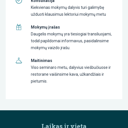
Konsultacija
Kiekvienas mokymų dalyvis turi galimybę
užduoti klausimus lektoriui mokymų metu
Mokymų įrašas
Daugelis mokymų yra tiesiogiai transliuojami,
todėl papildomai informavus, pasidalinsime
mokymų vaizdo įrašu.
Maitinimas
Viso seminaro metu, dalyvius viešbučiuose ir
restorane vaišinsime kava, užkandžiais ir
pietumis.
Laikas ir vieta