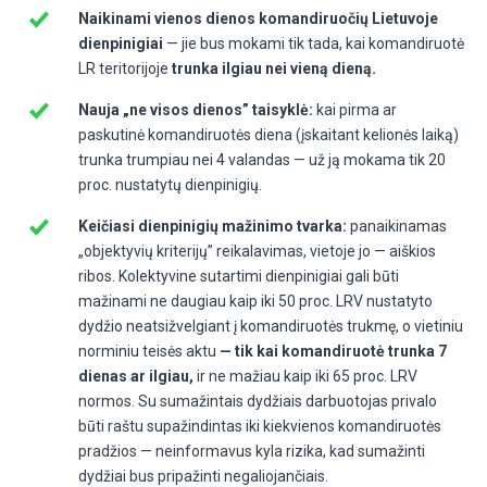
Naikinami vienos dienos komandiruočių Lietuvoje
dienpinigiai
— jie bus mokami tik tada, kai komandiruotė
LR teritorijoje
trunka ilgiau nei vieną dieną.
Nauja „ne visos dienos” taisyklė:
kai pirma ar
paskutinė komandiruotės diena (įskaitant kelionės laiką)
trunka trumpiau nei 4 valandas — už ją mokama tik 20
proc. nustatytų dienpinigių.
Keičiasi dienpinigių mažinimo tvarka:
panaikinamas
„objektyvių kriterijų” reikalavimas, vietoje jo — aiškios
ribos. Kolektyvine sutartimi dienpinigiai gali būti
mažinami ne daugiau kaip iki 50 proc. LRV nustatyto
dydžio neatsižvelgiant į komandiruotės trukmę, o vietiniu
norminiu teisės aktu
— tik kai komandiruotė trunka 7
dienas ar ilgiau,
ir ne mažiau kaip iki 65 proc. LRV
normos. Su sumažintais dydžiais darbuotojas privalo
būti raštu supažindintas iki kiekvienos komandiruotės
pradžios — neinformavus kyla rizika, kad sumažinti
dydžiai bus pripažinti negaliojančiais.