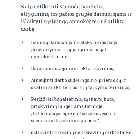
Kaip užtikrinti vienodą pareiginį
atlyginimą tos pačios grupės darbuotojams ir
išlaikyti sąžiningą apmokėjimą už atliktą
darbą:
Išmokų darbuotojams atskyrimas pagal
priskaitymus ir apjungimas pagal
apmokestinimą;
Darbo apmokėjimo struktūrizavimas;
Atnaujinti darbo sudėtingumo, priemokų ir
skatinimo kriterijus ir jų taikymo terminus;
Peržiūrėti buhalterinių sąskaitų kodų
priskyrimą langeliams formoje
„Informacijos apie darbo užmokesčio ir
socialinio draudimo sąnaudas
“;
užtikrinti tinkamą deklaravimą dirbto laiko: