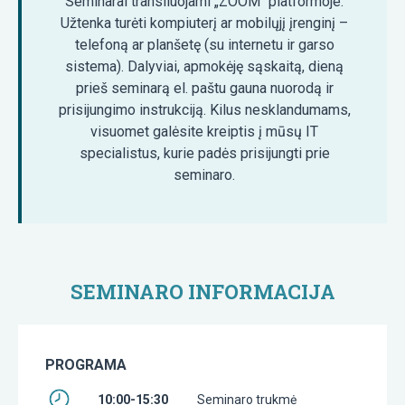
Seminarai transliuojami „ZOOM“ platformoje.
Užtenka turėti kompiuterį ar mobilųjį įrenginį –
telefoną ar planšetę (su internetu ir garso
sistema). Dalyviai, apmokėję sąskaitą, dieną
prieš seminarą el. paštu gauna nuorodą ir
prisijungimo instrukciją. Kilus nesklandumams,
visuomet galėsite kreiptis į mūsų IT
specialistus, kurie padės prisijungti prie
seminaro.
SEMINARO INFORMACIJA
PROGRAMA
10:00-15:30
Seminaro trukmė