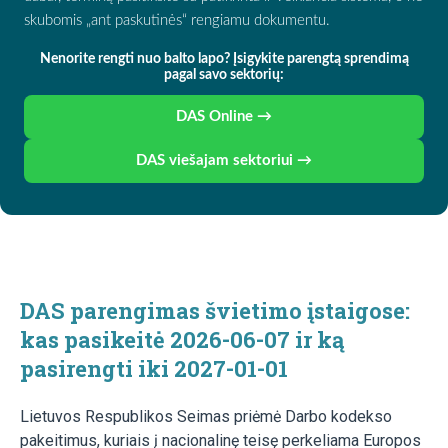
skubomis „ant paskutinės“ rengiamu dokumentu.
Nenorite rengti nuo balto lapo? Įsigykite parengtą sprendimą
pagal savo sektorių:
DAS Online →
DAS viešajam sektoriui →
DAS parengimas švietimo įstaigose:
kas pasikeitė 2026-06-07 ir ką
pasirengti iki 2027-01-01
Lietuvos Respublikos Seimas priėmė Darbo kodekso
pakeitimus, kuriais į nacionalinę teisę perkeliama Europos