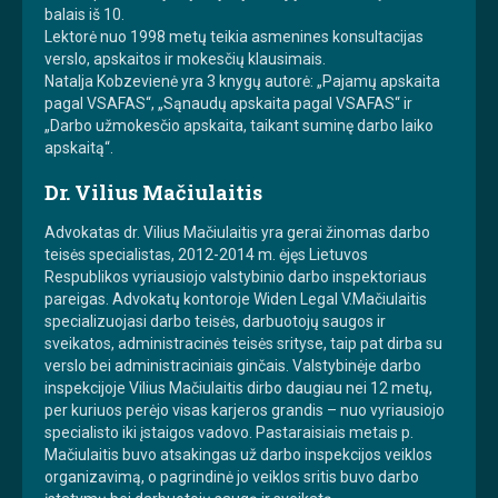
balais iš 10.
Lektorė nuo 1998 metų teikia asmenines konsultacijas
verslo, apskaitos ir mokesčių klausimais.
Natalja Kobzevienė yra 3 knygų autorė: „Pajamų apskaita
pagal VSAFAS“, „Sąnaudų apskaita pagal VSAFAS“ ir
„Darbo užmokesčio apskaita, taikant suminę darbo laiko
apskaitą“.
Dr. Vilius Mačiulaitis
Advokatas dr. Vilius Mačiulaitis yra gerai žinomas darbo
teisės specialistas, 2012-2014 m. ėjęs Lietuvos
Respublikos vyriausiojo valstybinio darbo inspektoriaus
pareigas. Advokatų kontoroje Widen Legal V.Mačiulaitis
specializuojasi darbo teisės, darbuotojų saugos ir
sveikatos, administracinės teisės srityse, taip pat dirba su
verslo bei administraciniais ginčais. Valstybinėje darbo
inspekcijoje Vilius Mačiulaitis dirbo daugiau nei 12 metų,
per kuriuos perėjo visas karjeros grandis – nuo vyriausiojo
specialisto iki įstaigos vadovo. Pastaraisiais metais p.
Mačiulaitis buvo atsakingas už darbo inspekcijos veiklos
organizavimą, o pagrindinė jo veiklos sritis buvo darbo