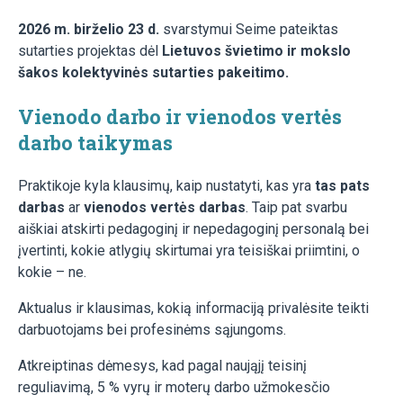
2026 m. birželio 23 d.
svarstymui Seime pateiktas
sutarties projektas dėl
Lietuvos švietimo ir mokslo
šakos kolektyvinės sutarties pakeitimo.
Vienodo darbo ir vienodos vertės
darbo taikymas
Praktikoje kyla klausimų, kaip nustatyti, kas yra
tas pats
darbas
ar
vienodos vertės darbas
. Taip pat svarbu
aiškiai atskirti pedagoginį ir nepedagoginį personalą bei
įvertinti, kokie atlygių skirtumai yra teisiškai priimtini, o
kokie – ne.
Aktualus ir klausimas, kokią informaciją privalėsite teikti
darbuotojams bei profesinėms sąjungoms.
Atkreiptinas dėmesys, kad pagal naująjį teisinį
reguliavimą, 5 % vyrų ir moterų darbo užmokesčio