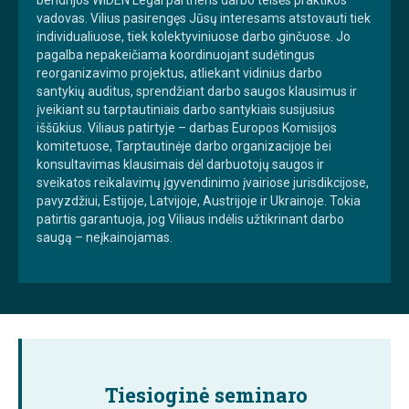
vadovas. Vilius pasirengęs Jūsų interesams atstovauti tiek
individualiuose, tiek kolektyviniuose darbo ginčuose. Jo
pagalba nepakeičiama koordinuojant sudėtingus
reorganizavimo projektus, atliekant vidinius darbo
santykių auditus, sprendžiant darbo saugos klausimus ir
įveikiant su tarptautiniais darbo santykiais susijusius
iššūkius. Viliaus patirtyje – darbas Europos Komisijos
komitetuose, Tarptautinėje darbo organizacijoje bei
konsultavimas klausimais dėl darbuotojų saugos ir
sveikatos reikalavimų įgyvendinimo įvairiose jurisdikcijose,
pavyzdžiui, Estijoje, Latvijoje, Austrijoje ir Ukrainoje. Tokia
patirtis garantuoja, jog Viliaus indėlis užtikrinant darbo
saugą – neįkainojamas.
Tiesioginė seminaro