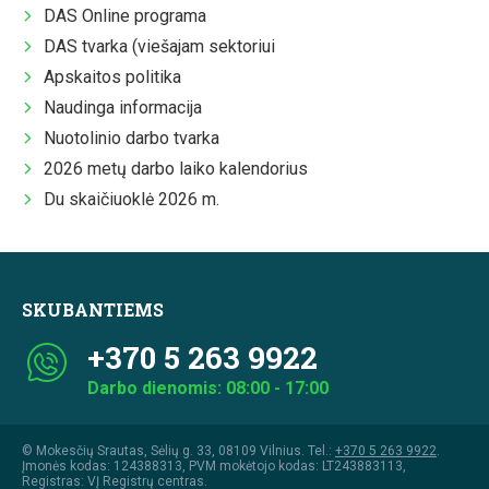
DAS Online programa
DAS tvarka (viešajam sektoriui
Apskaitos politika
Naudinga informacija
Nuotolinio darbo tvarka
2026 metų darbo laiko kalendorius
Du skaičiuoklė 2026 m.
SKUBANTIEMS
+370 5 263 9922
Darbo dienomis: 08:00 - 17:00
© Mokesčių Srautas, Sėlių g. 33, 08109 Vilnius. Tel.:
+370 5 263 9922
.
Įmonės kodas: 124388313, PVM mokėtojo kodas: LT243883113,
Registras: VĮ Registrų centras.