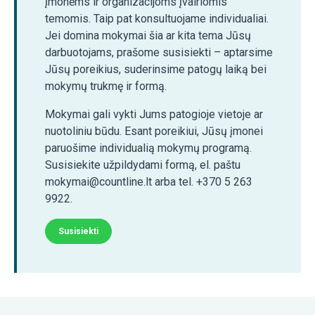
įmonėms ir organizacijoms įvairiomis
temomis. Taip pat konsultuojame individualiai.
Jei domina mokymai šia ar kita tema Jūsų
darbuotojams, prašome susisiekti – aptarsime
Jūsų poreikius, suderinsime patogų laiką bei
mokymų trukmę ir formą.
Mokymai gali vykti Jums patogioje vietoje ar
nuotoliniu būdu. Esant poreikiui, Jūsų įmonei
paruošime individualią mokymų programą.
Susisiekite užpildydami formą, el. paštu
mokymai@countline.lt arba tel. +370 5 263
9922.
Susisiekti