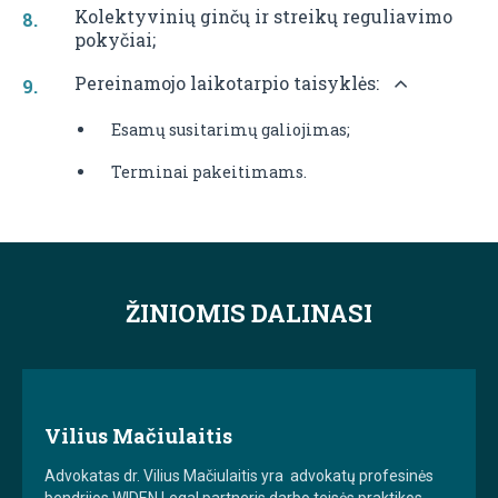
Kolektyvinių ginčų ir streikų reguliavimo
pokyčiai;
Pereinamojo laikotarpio taisyklės:
Esamų susitarimų galiojimas;
Terminai pakeitimams.
ŽINIOMIS DALINASI
Vilius Mačiulaitis
Advokatas dr. Vilius Mačiulaitis yra advokatų profesinės
bendrijos WIDEN Legal partneris darbo teisės praktikos