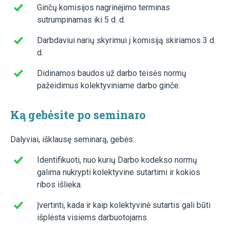
Ginčų komisijos nagrinėjimo terminas
sutrumpinamas iki 5 d. d.
Darbdaviui narių skyrimui į komisiją skiriamos 3 d.
d.
Didinamos baudos už darbo teisės normų
pažeidimus kolektyviniame darbo ginče.
Ką gebėsite po seminaro
Dalyviai, išklausę seminarą, gebės:
Identifikuoti, nuo kurių Darbo kodekso normų
galima nukrypti kolektyvine sutartimi ir kokios
ribos išlieka.
Įvertinti, kada ir kaip kolektyvinė sutartis gali būti
išplėsta visiems darbuotojams.