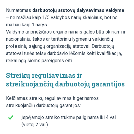
Numatomas
darbuotojų atstovų dalyvavimas valdyme
– ne mažiau kaip 1/5 valdybos narių skaičiaus, bet ne
mažiau kaip 1 narys.
Valdymo ar priežiūros organo nariais galės būti skiriami ir
nacionaliniu, šakos ar teritoriniu lygmeniu veikiančių
profesinių sąjungų organizacijų atstovai. Darbuotojų
atstovai turės teisę darbdavio lėšomis kelti kvalifikaciją,
reikalingą šioms pareigoms eiti.
Streikų reguliavimas
ir
streikuojančių darbuotojų garantijos
Keičiamas streikų reguliavimas ir gerinamos
streikuojančių darbuotojų garantijos:
Įspėjamojo streiko trukmė pailginama iki 4 val.
(vietoj 2 val.).