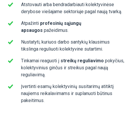
Atstovauti arba bendradarbiauti kolektyvinėse
derybose viešajame sektoriuje pagal naują tvarką.
Atpažinti
profesinių sąjungų
apsaugos
pažeidimus.
Nustatyti, kuriuos darbo santykių klausimus
tikslinga reguliuoti kolektyvine sutartimi.
Tinkamai reaguoti į
streikų reguliavimo
pokyčius,
kolektyvinius ginčus ir streikus pagal naują
reguliavimą.
Įvertinti esamų kolektyvinių susitarimų atitiktį
naujiems reikalavimams ir suplanuoti būtinus
pakeitimus.