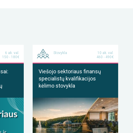
6 ak. val.
Stovykla
10 ak. val.
150 - 180€
460 - 490€
sai:
Viešojo sektoriaus finansų
specialistų kvalifikacijos
ų
kėlimo stovykla