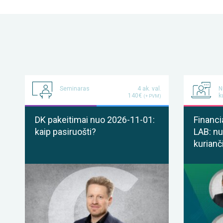
Seminaras
4 ak. val.
N
140€
k
(+ PVM)
DK pakeitimai nuo 2026-11-01:
Financi
kaip pasiruošti?
LAB: nu
kurianč