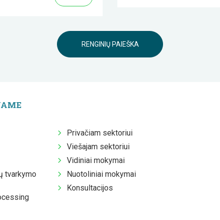
RENGINIŲ PAIEŠKA
JAME
Privačiam sektoriui
Viešajam sektoriui
Vidiniai mokymai
 tvarkymo
Nuotoliniai mokymai
Konsultacijos
ocessing