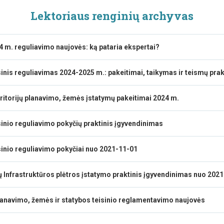
Lektoriaus renginių archyvas
4 m. reguliavimo naujovės: ką pataria ekspertai?
sinis reguliavimas 2024-2025 m.: pakeitimai, taikymas ir teismų prak
eritorijų planavimo, žemės įstatymų pakeitimai 2024 m.
sinio reguliavimo pokyčių praktinis įgyvendinimas
sinio reguliavimo pokyčiai nuo 2021-11-01
ų Infrastruktūros plėtros įstatymo praktinis įgyvendinimas nuo 202
planavimo, žemės ir statybos teisinio reglamentavimo naujovės