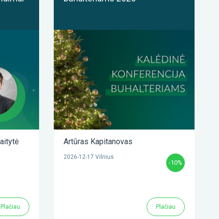
aitytė
Artūras Kapitanovas
2026-12-17 Vilnius
-10%
Plačiau
Plačiau