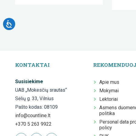
KONTAKTAI
REKOMENDUO
Susisiekime
Apie mus
UAB „Mokesčių srautas“
Mokymai
Sėlių g. 33, Vilnius
Lektoriai
Pašto kodas: 08109
Asmens duomenų
politika
info@countline.lt
Personal data pr
+370 5 263 9922
policy