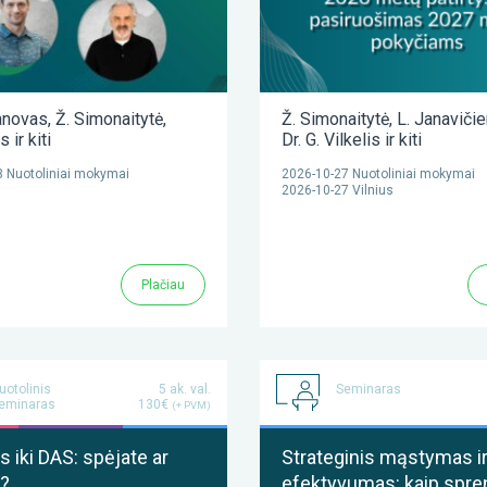
anovas
,
Ž. Simonaitytė
,
Ž. Simonaitytė
,
L. Janaviči
as
ir kiti
Dr. G. Vilkelis
ir kiti
 Nuotoliniai mokymai
2026-10-27 Nuotoliniai mokymai
2026-10-27 Vilnius
Plačiau
uotolinis
5 ak. val.
Seminaras
eminaras
130€
(+ PVM)
 iki DAS: spėjate ar
Strateginis mąstymas i
?
efektyvumas: kaip spre