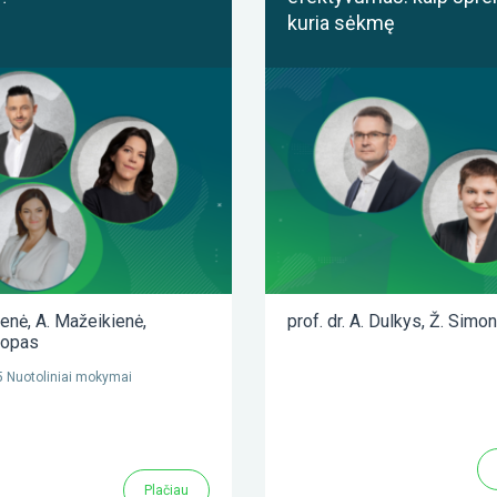
kuria sėkmę
ienė
,
A. Mažeikienė
,
prof. dr. A. Dulkys
,
Ž. Simon
lopas
 Nuotoliniai mokymai
Plačiau