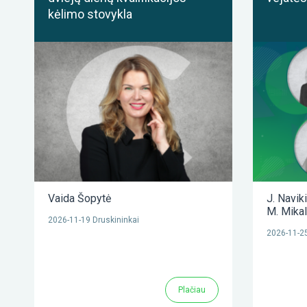
kėlimo stovykla
Vaida Šopytė
J. Navik
M. Mika
2026-11-19 Druskininkai
2026-11-25
Plačiau