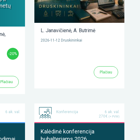
L. Janavičienė
,
A. Butrimė
enė
,
2026-11-12 Druskininkai
-20%
Plačiau
Plačiau
6 ak. val.
Konferencija
6 ak. val.
270€
(+ PVM)
r
Kalėdinė konferencija
ndimai
buhalteriams 2026