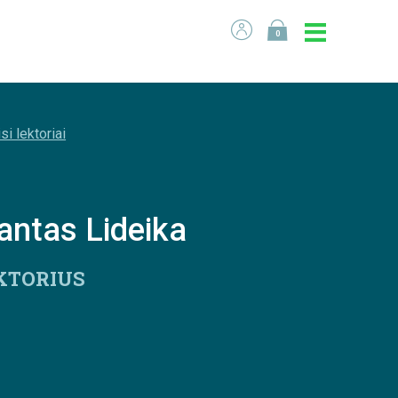
0
si lektoriai
ntas Lideika
KTORIUS