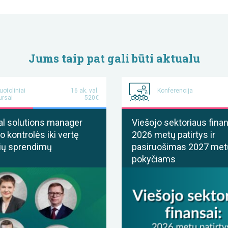
Jums taip pat gali būti aktualu
uotoliniai
16 ak. val.
Konferencija
ursai
520€
al solutions manager
Viešojo sektoriaus finan
o kontrolės iki vertę
2026 metų patirtys ir
ių sprendimų
pasiruošimas 2027 met
pokyčiams