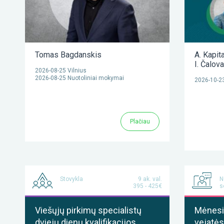
Tomas Bagdanskis
A. Kapit
I. Čalov
2026-08-25 Vilnius
2026-08-25 Nuotoliniai mokymai
2026-10-23
Plačiau
Stovykla
9 ak. val.
N
395 - 425€
s
Viešųjų pirkimų specialistų
Mėnesis
dviejų dienų kvalifikacijos
vejatės