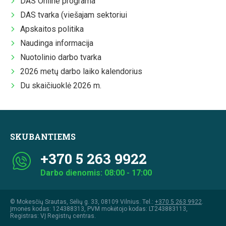
DAS Online programa
DAS tvarka (viešajam sektoriui
Apskaitos politika
Naudinga informacija
Nuotolinio darbo tvarka
2026 metų darbo laiko kalendorius
Du skaičiuoklė 2026 m.
SKUBANTIEMS
+370 5 263 9922
Darbo dienomis: 08:00 - 17:00
© Mokesčių Srautas, Sėlių g. 33, 08109 Vilnius. Tel.:
+370 5 263 9922
.
Įmonės kodas: 124388313, PVM mokėtojo kodas: LT243883113,
Registras: VĮ Registrų centras.