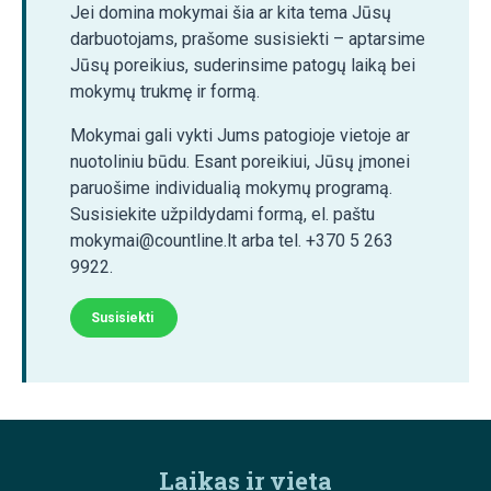
Jei domina mokymai šia ar kita tema Jūsų
darbuotojams, prašome susisiekti – aptarsime
Jūsų poreikius, suderinsime patogų laiką bei
mokymų trukmę ir formą.
Mokymai gali vykti Jums patogioje vietoje ar
nuotoliniu būdu. Esant poreikiui, Jūsų įmonei
paruošime individualią mokymų programą.
Susisiekite užpildydami formą, el. paštu
mokymai@countline.lt arba tel. +370 5 263
9922.
Susisiekti
Laikas ir vieta