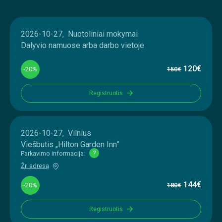
2026-10-27, Nuotoliniai mokymai
Dalyvio namuose arba darbo vietoje
120€
-20%
150€
Registruotis
2026-10-27, Vilnius
Viešbutis „Hilton Garden Inn”
Parkavimo informacija:
?
Žr. adresą
144€
-20%
180€
Registruotis