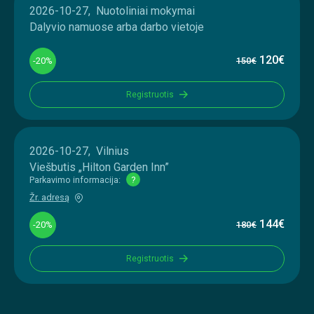
2026-10-27, Nuotoliniai mokymai
Dalyvio namuose arba darbo vietoje
120€
-20%
150€
Registruotis
2026-10-27, Vilnius
Viešbutis „Hilton Garden Inn”
Parkavimo informacija:
?
Žr. adresą
144€
-20%
180€
Registruotis