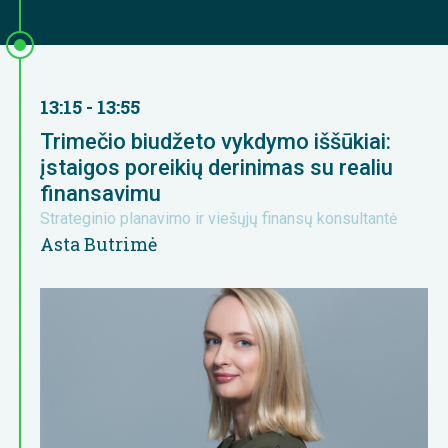
13:15 - 13:55
Trimečio biudžeto vykdymo iššūkiai:
įstaigos poreikių derinimas su realiu
finansavimu
Strateginio planavimo ir viešųjų finansų konsultantė
Asta Butrimė