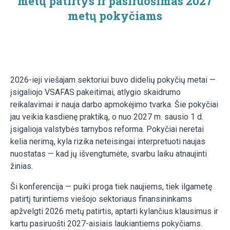
metų patirtys ir pasiruošimas 2027
metų pokyčiams
2026-ieji viešajam sektoriui buvo didelių pokyčių metai —
įsigaliojo VSAFAS pakeitimai, atlygio skaidrumo
reikalavimai ir nauja darbo apmokėjimo tvarka. Šie pokyčiai
jau veikia kasdienę praktiką, o nuo 2027 m. sausio 1 d.
įsigalioja valstybės tarnybos reforma. Pokyčiai neretai
kelia nerimą, kyla rizika neteisingai interpretuoti naujas
nuostatas — kad jų išvengtumėte, svarbu laiku atnaujinti
žinias.
Ši konferencija — puiki proga tiek naujiems, tiek ilgametę
patirtį turintiems viešojo sektoriaus finansininkams
apžvelgti 2026 metų patirtis, aptarti kylančius klausimus ir
kartu pasiruošti 2027-aisiais laukiantiems pokyčiams.