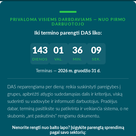
PRIVALOMA VISIEMS DARBDAVIAMS — NUO PIRMO
DARBUOTOJO
Iki termino parengti DAS liko:
143
01
36
08
DIENOS
VAL.
MIN.
SEK.
Terminas —
2026 m. gruodžio 31 d.
DAS neparengiama per dieną: reikia suskirstyti pareigybes į
grupes, apibrėžti atlygio sudedamąsias dalis ir kriterijus, viską
suderinti su vadovybe ir informuoti darbuotojus. Pradėjus
dabar, terminą pasitiksite su patikrinta ir veikiančia sistema, o ne
skubomis „ant paskutinės“ rengiamu dokumentu.
Nenorite rengti nuo balto lapo? Įsigykite parengtą sprendimą
pagal savo sektorių: