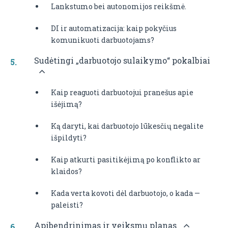
Lankstumo bei autonomijos reikšmė.
DI ir automatizacija: kaip pokyčius
komunikuoti darbuotojams?
Sudėtingi „darbuotojo sulaikymo“ pokalbiai
Kaip reaguoti darbuotojui pranešus apie
išėjimą?
Ką daryti, kai darbuotojo lūkesčių negalite
išpildyti?
Kaip atkurti pasitikėjimą po konflikto ar
klaidos?
Kada verta kovoti dėl darbuotojo, o kada —
paleisti?
Apibendrinimas ir veiksmų planas