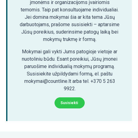
įmonėms ir organizacijoms įvairiomis
temomis. Taip pat konsultuojame individualiai.
Jei domina mokymai šia ar kita tema Jūsų
darbuotojams, prašome susisiekti – aptarsime
Jūsų poreikius, suderinsime patogų laiką bei
mokymų trukmę ir formą.
Mokymai gali vykti Jums patogioje vietoje ar
nuotoliniu būdu. Esant poreikiui, Jūsų įmonei
paruošime individualią mokymų programą.
Susisiekite užpildydami formą, el. paštu
mokymai@countline.lt arba tel. +370 5 263
9922.
Susisiekti