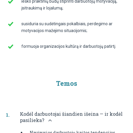
ieško praktinių būdų stiprinti darbuotojų motyvaciją,
įsitraukimą ir lojalumą;
susiduria su sudėtingais pokalbiais, perdegimo ar
motyvacijos mažėjimo situacijomis;
formuoja organizacijos kultūrą ir darbuotojų patirtį.
Temos
Kodėl darbuotojai šiandien išeina — ir kodėl
pasilieka?
Naujausios darbuotojų kaitos tendencijos.