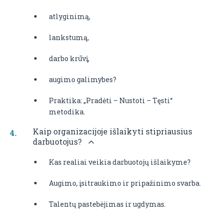
atlyginimą,
lankstumą,
darbo krūvį,
augimo galimybes?
Praktika: „Pradėti – Nustoti – Tęsti“
metodika.
Kaip organizacijoje išlaikyti stipriausius
darbuotojus?
Kas realiai veikia darbuotojų išlaikyme?
Augimo, įsitraukimo ir pripažinimo svarba.
Talentų pastebėjimas ir ugdymas.