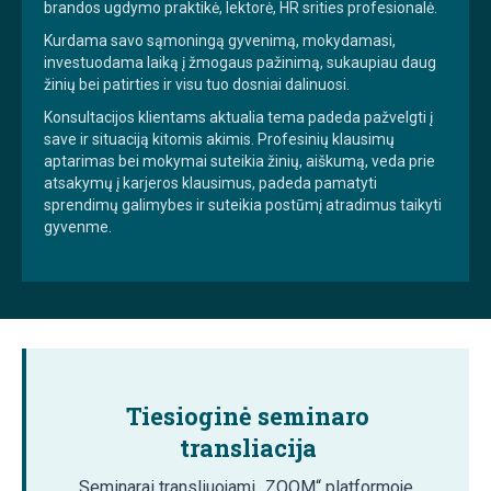
brandos ugdymo praktikė, lektorė, HR srities profesionalė.
Kurdama savo sąmoningą gyvenimą, mokydamasi,
investuodama laiką į žmogaus pažinimą, sukaupiau daug
žinių bei patirties ir visu tuo dosniai dalinuosi.
Konsultacijos klientams aktualia tema padeda pažvelgti į
save ir situaciją kitomis akimis. Profesinių klausimų
aptarimas bei mokymai suteikia žinių, aiškumą, veda prie
atsakymų į karjeros klausimus, padeda pamatyti
sprendimų galimybes ir suteikia postūmį atradimus taikyti
gyvenme.
Tiesioginė seminaro
transliacija
Seminarai transliuojami „ZOOM“ platformoje.