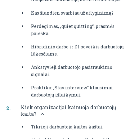
Kas šiandien svarbiau už atlyginimą?
Perdegimas, „quiet quitting“, prasmės
paieška.
Hibridinio darbo ir DI poveikis darbuotojų
lūkesčiams.
Ankstyvieji darbuotojo pasitraukimo
signalai.
Praktika: „Stay interview“ klausimai
darbuotojų išlaikymui.
Kiek organizacijai kainuoja darbuotojų
kaita?
Tikrieji darbuotojų kaitos kaštai.