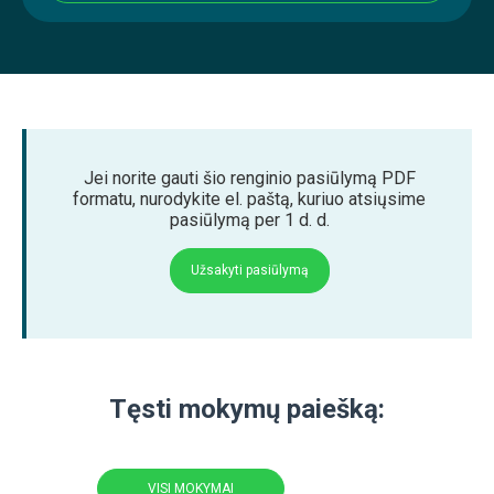
Jei norite gauti šio renginio pasiūlymą PDF
formatu, nurodykite el. paštą, kuriuo atsiųsime
pasiūlymą per 1 d. d.
Užsakyti pasiūlymą
Tęsti mokymų paiešką:
VISI MOKYMAI