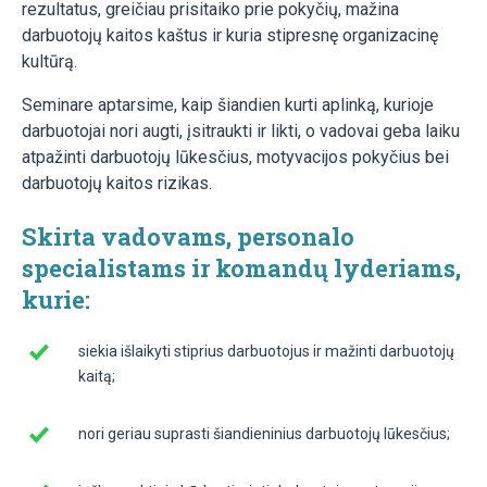
rezultatus, greičiau prisitaiko prie pokyčių, mažina
darbuotojų kaitos kaštus ir kuria stipresnę organizacinę
kultūrą.
Seminare aptarsime, kaip šiandien kurti aplinką, kurioje
darbuotojai nori augti, įsitraukti ir likti, o vadovai geba laiku
atpažinti darbuotojų lūkesčius, motyvacijos pokyčius bei
darbuotojų kaitos rizikas.
Skirta v
adovams, personalo
specialistams ir komandų lyderiams,
kurie:
siekia išlaikyti stiprius darbuotojus ir mažinti darbuotojų
kaitą;
nori geriau suprasti šiandieninius darbuotojų lūkesčius;