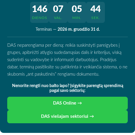
146
07
05
43
DIENOS
VAL.
MIN.
SEK.
Terminas —
2026 m. gruodžio 31 d.
DAS neparengiama per dieną: reikia suskirstyti pareigybes į
grupes, apibrėžti atlygio sudedamąsias dalis ir kriterijus, viską
suderinti su vadovybe ir informuoti darbuotojus. Pradėjus
dabar, terminą pasitiksite su patikrinta ir veikiančia sistema, o ne
skubomis „ant paskutinės“ rengiamu dokumentu.
Nenorite rengti nuo balto lapo? Įsigykite parengtą sprendimą
pagal savo sektorių:
DAS Online →
DAS viešajam sektoriui →