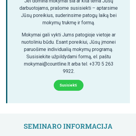
Jei domina mokymai šia ar kita tema Jūsų
darbuotojams, prašome susisiekti – aptarsime
Jūsų poreikius, suderinsime patogų laiką bei
mokymų trukmę ir formą.
Mokymai gali vykti Jums patogioje vietoje ar
nuotoliniu būdu. Esant poreikiui, Jūsų įmonei
paruošime individualią mokymų programą.
Susisiekite užpildydami formą, el. paštu
mokymai@countline.lt arba tel. +370 5 263
9922.
Susisiekti
SEMINARO INFORMACIJA