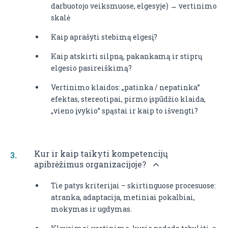
darbuotojo veiksmuose, elgesyje) → vertinimo
skalė
Kaip aprašyti stebimą elgesį?
Kaip atskirti silpną, pakankamą ir stiprų
elgesio pasireiškimą?
Vertinimo klaidos: „patinka / nepatinka”
efektas, stereotipai, pirmo įspūdžio klaida,
„vieno įvykio” spąstai ir kaip to išvengti?
Kur ir kaip taikyti kompetencijų
apibrėžimus organizacijoje?
Tie patys kriterijai – skirtinguose procesuose:
atranka, adaptacija, metiniai pokalbiai,
mokymas ir ugdymas.