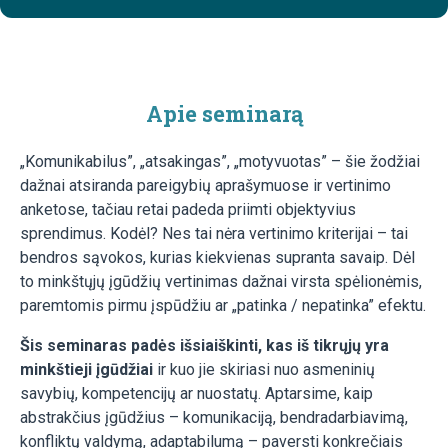
Apie seminarą
„Komunikabilus”, „atsakingas”, „motyvuotas” – šie žodžiai
dažnai atsiranda pareigybių aprašymuose ir vertinimo
anketose, tačiau retai padeda priimti objektyvius
sprendimus. Kodėl? Nes tai nėra vertinimo kriterijai – tai
bendros sąvokos, kurias kiekvienas supranta savaip. Dėl
to minkštųjų įgūdžių vertinimas dažnai virsta spėlionėmis,
paremtomis pirmu įspūdžiu ar „patinka / nepatinka” efektu.
Šis seminaras padės išsiaiškinti, kas iš tikrųjų yra
minkštieji įgūdžiai
ir kuo jie skiriasi nuo asmeninių
savybių, kompetencijų ar nuostatų. Aptarsime, kaip
abstrakčius įgūdžius – komunikaciją, bendradarbiavimą,
konfliktų valdymą, adaptabilumą – paversti konkrečiais