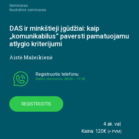
Seminaras.
Nuotolinis seminaras.
DAS ir minkštieji įgūdžiai: kaip
„komunikabilus” paversti pamatuojamu
atlygio kriterijumi
Aistė Mažeikienė
Registruotis telefonu
Darbo dienomis: 08:00 – 17:00
REGISTRUOTIS
4 ak. val.
Kaina: 120€
(+ PVM)