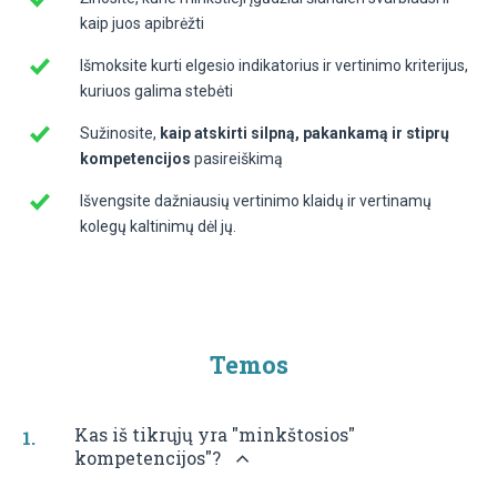
kaip juos apibrėžti
Išmoksite kurti elgesio indikatorius ir vertinimo kriterijus,
kuriuos galima stebėti
Sužinosite,
kaip atskirti silpną, pakankamą ir stiprų
kompetencijos
pasireiškimą
Išvengsite dažniausių vertinimo klaidų ir vertinamų
kolegų kaltinimų dėl jų.
Temos
Kas iš tikrųjų yra "minkštosios"
kompetencijos"?