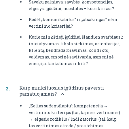
Sąvokų painiava: savybės, kompetencijos,
elgesys, įgūdžiai, nuostatos – kuo skiriasi?
Kodėl „komunikabilus” ir „atsakingas” nėra
vertinimo kriterijai?
Kurie minkštieji įgūdžiai šiandien svarbiausi:
iniciatyvumas, tikslo siekimas, orientacija į
klientą, bendradarbiavimas, konfliktų
valdymas, emocinė savitvarda, asmeninė
energija, lankstumas ir kiti?
Kaip minkštuosius įgūdžius paversti
pamatuojamais?
„Kelias su žemėlapiu”: kompetencija →
vertinimo kriterijus (tai, ką mes vertiname)
→ elgesio rodiklis / indikatorius (tai, kaip
tas vertinimas atrodo / yra stebimas