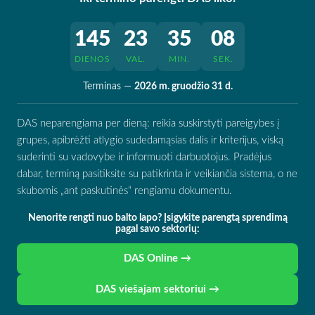
145
23
35
08
DIENOS
VAL.
MIN.
SEK.
Terminas —
2026 m. gruodžio 31 d.
DAS neparengiama per dieną: reikia suskirstyti pareigybes į
grupes, apibrėžti atlygio sudedamąsias dalis ir kriterijus, viską
suderinti su vadovybe ir informuoti darbuotojus. Pradėjus
dabar, terminą pasitiksite su patikrinta ir veikiančia sistema, o ne
skubomis „ant paskutinės“ rengiamu dokumentu.
Nenorite rengti nuo balto lapo? Įsigykite parengtą sprendimą
pagal savo sektorių:
DAS Online →
DAS viešajam sektoriui →