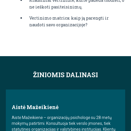
Klausimai vertinime, kurie padeda tobulėti, o
ne ieškoti pasiteisinimų.
Vertinimo matrica: kaip ją parengti ir
naudoti savo organizacijoje?
ŽINIOMIS DALINASI
Aistė Mažeikienė
Aistė Mažeikienė – organizacijų psichologė su 28 metų
mokymų patirtimi. Konsultuoja tiek verslo įmones, tiek
statutines organizacijas ir valstybines institucijas. Klientų