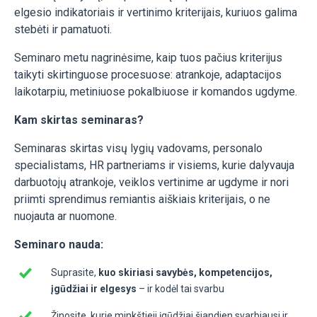
elgesio indikatoriais ir vertinimo kriterijais, kuriuos galima
stebėti ir pamatuoti.
Seminaro metu nagrinėsime, kaip tuos pačius kriterijus
taikyti skirtinguose procesuose: atrankoje, adaptacijos
laikotarpiu, metiniuose pokalbiuose ir komandos ugdyme.
Kam skirtas seminaras?
Seminaras skirtas visų lygių vadovams, personalo
specialistams, HR partneriams ir visiems, kurie dalyvauja
darbuotojų atrankoje, veiklos vertinime ar ugdyme ir nori
priimti sprendimus remiantis aiškiais kriterijais, o ne
nuojauta ar nuomone.
Seminaro nauda:
Suprasite,
kuo skiriasi savybės, kompetencijos,
įgūdžiai ir elgesys
– ir kodėl tai svarbu
Žinosite, kurie minkštieji įgūdžiai šiandien svarbiausi ir