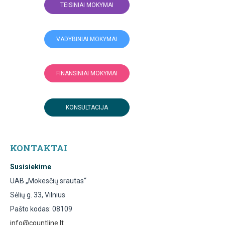
TEISINIAI MOKYMAI
VADYBINIAI MOKYMAI
FINANSINIAI MOKYMAI
KONSULTACIJA
KONTAKTAI
Susisiekime
UAB „Mokesčių srautas“
Sėlių g. 33, Vilnius
Pašto kodas: 08109
info@countline.lt