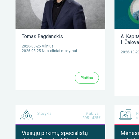
Tomas Bagdanskis
A. Kapit
I. Čalov
2026-08-25 Vilnius
2026-08-25 Nuotoliniai mokymai
2026-10-23
Plačiau
Stovykla
9 ak. val.
N
395 - 425€
s
Viešųjų pirkimų specialistų
Mėnesis