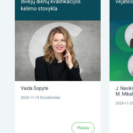
dviejų dienų kvalifikacijos
vejatės
kėlimo stovykla
Vaida Šopytė
J. Navik
M. Mika
2026-11-19 Druskininkai
2026-11-25
Plačiau