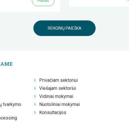
Plačiau
RENGINIŲ PAIEŠKA
JAME
Privačiam sektoriui
Viešajam sektoriui
Vidiniai mokymai
 tvarkymo
Nuotoliniai mokymai
Konsultacijos
ocessing