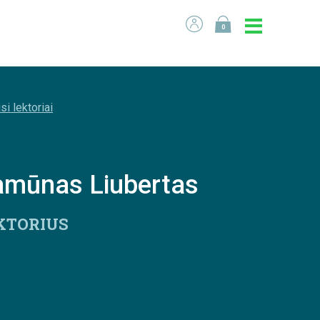
0
si lektoriai
amūnas Liubertas
KTORIUS