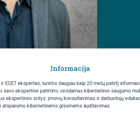
Informacija
r ESET ekspertas, turintis daugiau kaip 20 metų patirtį informacini
i savo ekspertine patirtimi, vesdamas kibernetinio saugumo mok
us ekspertinės sritys: įmonių konsultavimas ir darbuotojų eduka
s atsparumo kibernetinėms grėsmėms auditavimas.