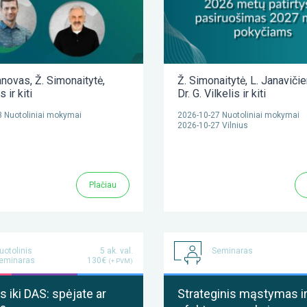
anovas
,
Ž. Simonaitytė
,
Ž. Simonaitytė
,
L. Janaviči
as
ir kiti
Dr. G. Vilkelis
ir kiti
 Nuotoliniai mokymai
2026-10-27 Nuotoliniai mokymai
2026-10-27 Vilnius
Plačiau
uotolinis
5 ak. val.
Seminaras
eminaras
130€
(+ PVM)
 iki DAS: spėjate ar
Strateginis mąstymas i