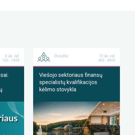
6 ak. val.
Stovykla
10 ak. val.
150 - 180€
460 - 490€
sai:
Viešojo sektoriaus finansų
specialistų kvalifikacijos
ų
kėlimo stovykla