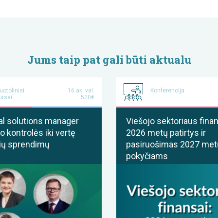
Jums taip pat gali būti aktualu
uotoliniai
16 ak. val.
Konferencija
ursai
520€
al solutions manager
Viešojo sektoriaus finan
o kontrolės iki vertę
2026 metų patirtys ir
ių sprendimų
pasiruošimas 2027 met
pokyčiams