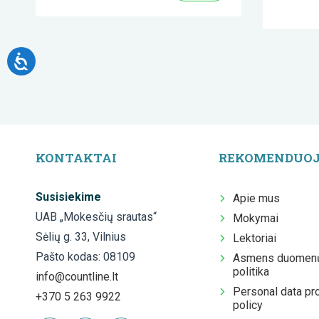
KONTAKTAI
REKOMENDUO
Susisiekime
Apie mus
UAB „Mokesčių srautas“
Mokymai
Sėlių g. 33, Vilnius
Lektoriai
Pašto kodas: 08109
Asmens duomenų
politika
info@countline.lt
Personal data pr
+370 5 263 9922
policy