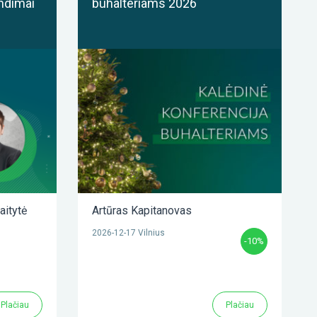
ndimai
buhalteriams 2026
aitytė
Artūras Kapitanovas
2026-12-17 Vilnius
-10%
Plačiau
Plačiau