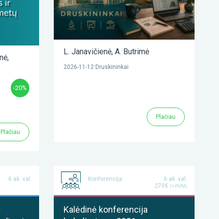
L. Janavičienė
,
A. Butrimė
enė
,
2026-11-12 Druskininkai
-20%
Plačiau
Plačiau
6 ak. val.
Konferencija
6 ak. val.
270€
(+ PVM)
r
Kalėdinė konferencija