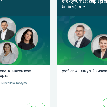
?
efektyvumas: kaip spre
kuria sėkmę
ienė
,
A. Mažeikienė
,
prof. dr. A. Dulkys
,
Ž. Simon
lopas
 Nuotoliniai mokymai