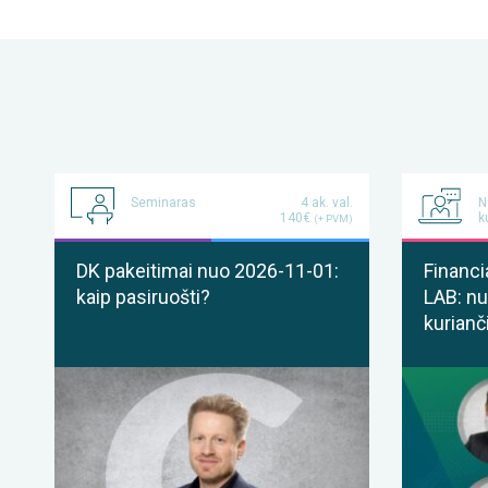
Seminaras
4 ak. val.
N
140€
k
(+ PVM)
DK pakeitimai nuo 2026-11-01:
Financi
kaip pasiruošti?
LAB: nu
kurianč