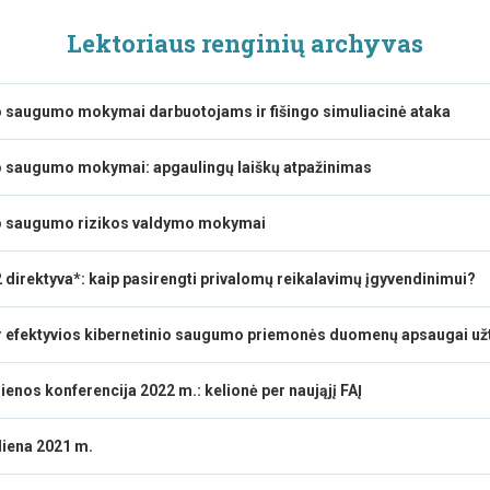
Lektoriaus renginių archyvas
o saugumo mokymai darbuotojams ir fišingo simuliacinė ataka
o saugumo mokymai: apgaulingų laiškų atpažinimas
io saugumo rizikos valdymo mokymai
2 direktyva*: kaip pasirengti privalomų reikalavimų įgyvendinimui?
 efektyvios kibernetinio saugumo priemonės duomenų apsaugai užti
ienos konferencija 2022 m.: kelionė per naująjį FAĮ
diena 2021 m.