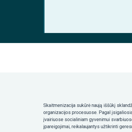
Skaitmenizacija sukūrė naują iššūkį sklandž
organizacijos procesuose. Pagal įsigaliosia
įvairiuose socialiniam gyvenimui svarbiuose 
įpareigojimai, reikalaujantys užtikrinti gere