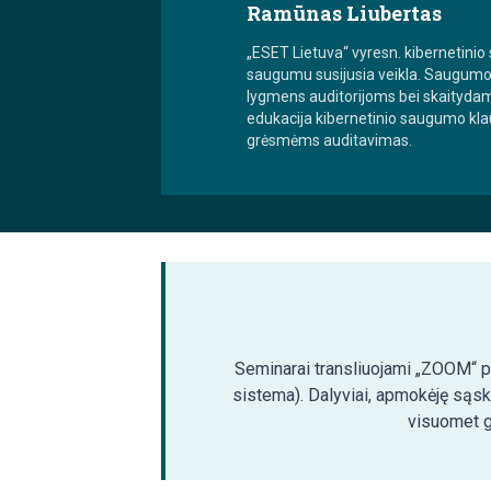
Ramūnas Liubertas
„ESET Lietuva“ vyresn. kibernetinio s
saugumu susijusia veikla. Saugumo 
lygmens auditorijoms bei skaitydama
edukacija kibernetinio saugumo kl
grėsmėms auditavimas.
Seminarai transliuojami „ZOOM“ pla
sistema). Dalyviai, apmokėję sąsk
visuomet ga