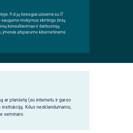
yje, 9 iš jų tiesiogiai užsiėmė su IT
io saugumo mokymus skirtingo žinių
onių konsultavimas ir darbuotojų
s, įmonės atsparumo kibernetinėms
ą ar planšetę (su internetu ir garso
o instrukciją. Kilus nesklandumams,
ie seminaro.