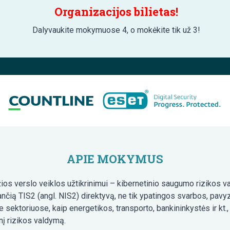
Organizacijos bilietas!
Dalyvaukite mokymuose 4, o mokėkite tik už 3!
APIE MOKYMUS
ios verslo veiklos užtikrinimui – kibernetinio saugumo rizikos v
nčią TIS2 (angl. NIS2) direktyvą, ne tik ypatingos svarbos, pavyzd
sektoriuose, kaip energetikos, transporto, bankininkystės ir kt.,
snį rizikos valdymą.