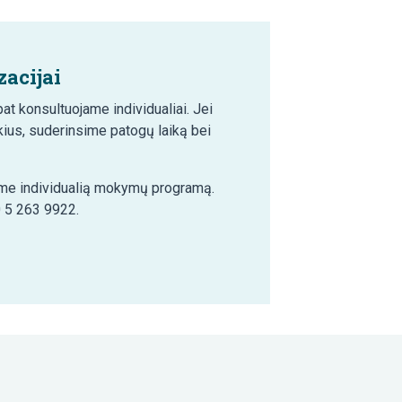
acijai
t konsultuojame individualiai. Jei
ius, suderinsime patogų laiką bei
šime individualią mokymų programą.
0 5 263 9922.