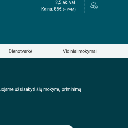
2,5 ak. val.
Kaina: 85€
(+ PVM)
Dienotvarkė
Vidiniai mokymai
enduojame užsisakyti šių mokymų priminimą