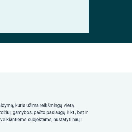
aldymą, kuris užima reikšmingą vietą
žiui, gamybos, pašto paslaugų ir kt., bet ir
 veikiantiems subjektams, nustatyti nauji