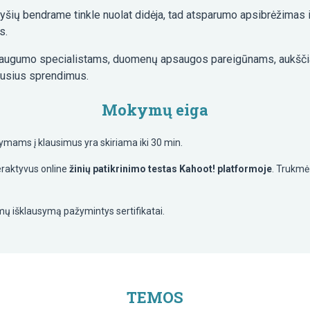
šių bendrame tinkle nuolat didėja, tad atsparumo apsibrėžimas ir
s.
 saugumo specialistams, duomenų apsaugos pareigūnams, aukščia
jusius sprendimus.
Mokymų eiga
ymams į klausimus yra skiriama iki 30 min.
raktyvus online
žinių patikrinimo testas Kahoot! platformoje
. Trukmė 
 išklausymą pažymintys sertifikatai.
TEMOS