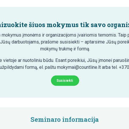
izuokite šiuos mokymus tik savo organiz
 mokymus įmonėms ir organizacijoms įvairiomis temomis. Taip pa
 Jūsų darbuotojams, prašome susisiekti – aptarsime Jūsų poreik
mokymų trukmę ir formą.
 vietoje ar nuotoliniu būdu. Esant poreikiui, Jūsų įmonei paruo
 užpildydami formą, el. paštu mokymai@countline.lt arba tel. +37
Susisiekti
Seminaro informacija