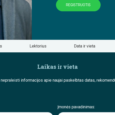
REGISTRUOTIS
os
Lektorius
Data ir vieta
Laikas ir vieta
e nepraleisti informacijos apie naujai paskelbtas datas, rekom
Įmonės pavadinimas: