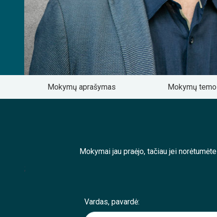
Mokymų aprašymas
Mokymų tem
Mokymai jau praėjo, tačiau jei norėtumėt
;
Vardas, pavardė: