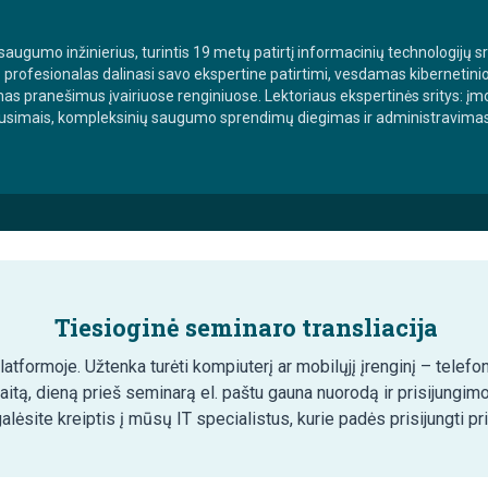
augumo inžinierius, turintis 19 metų patirtį informacinių technologijų srit
profesionalas dalinasi savo ekspertine patirtimi, vesdamas kibernetin
s pranešimus įvairiuose renginiuose. Lektoriaus ekspertinės sritys: įm
ausimais, kompleksinių saugumo sprendimų diegimas ir administravima
Tiesioginė seminaro transliacija
tformoje. Užtenka turėti kompiuterį ar mobilųjį įrenginį – telefon
aitą, dieną prieš seminarą el. paštu gauna nuorodą ir prisijungim
lėsite kreiptis į mūsų IT specialistus, kurie padės prisijungti pr