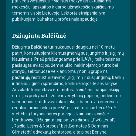
pat veda viešuosius ir vidinius mokymus aktualiomis
mokesčių, apskaitos ir darbo užmokesčio skaičiavimo
temomis visoje Lietuvoje. Lektorės straipsniai yra
publikuojami buhalterių profesinėje spaudoje.
Džiuginta Balčiūnė
Džiuginta Balčiūnė turi sukaupusi daugiau nei 10 metų
patirtį konsultuojant klientus įmonių susijungimo ir įsigijimų
klausimais. Prieš prisijungdama prie ILAW, ji teikė teisines
paslaugas aviacijos, žemės ūkio, nekilnojamojo turto bei
statybų sektoriuose veikiančioms įmonių grupėms
pastarųjų restruktūrizavimo, įsigijimų ir susijungimų, bankų
ir finansų, ginčų sprendimo, konkurencijos teisės srityse.
Advokatė konsultavo emitentus, išleidžiant naujas akcijų
emisijas prekybai biržose ir vertybinių popierių perleidimo
sandoriuose, atstovavo akcininkų ir bendrovių interesus
reguliuojamos rinkos priežiūros institucijose bei užėmė
stebėtojų tarybos narės pareigas įvairiose akcinėse
bendrovėse. Džiuginta taip pat yra dirbusi „PwC Legal“,
„Raidla, Lejins & Norcous“ bei „Bernotas & Dominas
Glimstedt“ advokatų kontorose, o taip pat Berlyne,