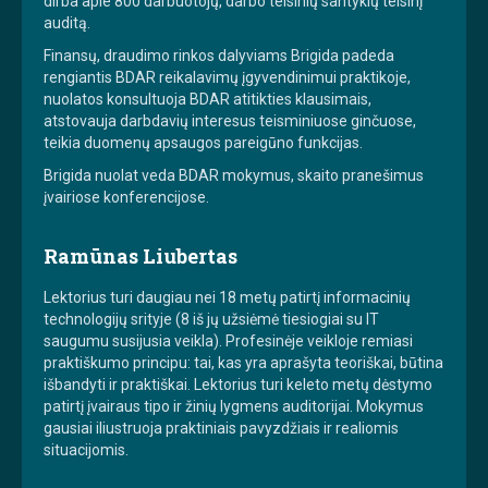
dirba apie 800 darbuotojų, darbo teisinių santykių teisinį
auditą.
Finansų, draudimo rinkos dalyviams Brigida padeda
rengiantis BDAR reikalavimų įgyvendinimui praktikoje,
nuolatos konsultuoja BDAR atitikties klausimais,
atstovauja darbdavių interesus teisminiuose ginčuose,
teikia duomenų apsaugos pareigūno funkcijas.
Brigida nuolat veda BDAR mokymus, skaito pranešimus
įvairiose konferencijose.
Ramūnas Liubertas
Lektorius turi daugiau nei 18 metų patirtį informacinių
technologijų srityje (8 iš jų užsiėmė tiesiogiai su IT
saugumu susijusia veikla). Profesinėje veikloje remiasi
praktiškumo principu: tai, kas yra aprašyta teoriškai, būtina
išbandyti ir praktiškai. Lektorius turi keleto metų dėstymo
patirtį įvairaus tipo ir žinių lygmens auditorijai. Mokymus
gausiai iliustruoja praktiniais pavyzdžiais ir realiomis
situacijomis.