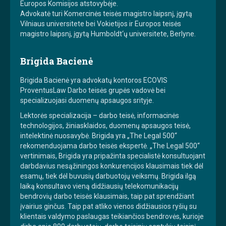
Europos Komisijos atstovybėje.
Advokatė turi Komercinės teisės magistro laipsnį, įgytą
Vilniaus universitete bei Vokietijos ir Europos teisės
magistro laipsnį, įgytą Humboldt‘ų universitete, Berlyne.
Brigida Bacienė
Brigida Bacienė yra advokatų kontoros ECOVIS
ProventusLaw Darbo teisės grupės vadovė bei
specializuojasi duomenų apsaugos srityje.
Lektorės specializacija – darbo teisė, informacinės
technologijos, žiniasklaidos, duomenų apsaugos teisė,
intelektinė nuosavybė. Brigida yra „The Legal 500“
rekomenduojama darbo teisės ekspertė. „The Legal 500“
vertinimais, Brigida yra pripažinta specialistė konsultuojant
darbdavius nesąžiningos konkurencijos klausimais tiek dėl
esamų, tiek dėl buvusių darbuotojų veiksmų. Brigida ilgą
laiką konsultavo vieną didžiausių telekomunikacijų
bendrovių darbo teisės klausimais, taip pat sprendžiant
įvairius ginčus. Taip pat atliko vienos didžiausios ryšių su
klientais valdymo paslaugas teikiančios bendrovės, kurioje