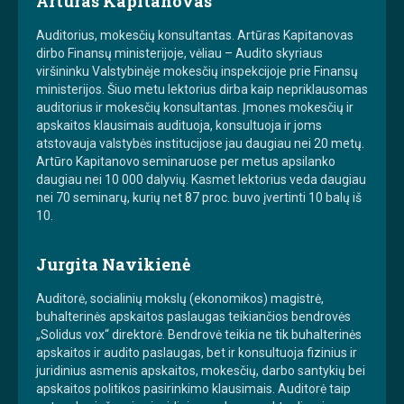
Artūras Kapitanovas
Auditorius, mokesčių konsultantas. Artūras Kapitanovas
dirbo Finansų ministerijoje, vėliau – Audito skyriaus
viršininku Valstybinėje mokesčių inspekcijoje prie Finansų
ministerijos. Šiuo metu lektorius dirba kaip nepriklausomas
auditorius ir mokesčių konsultantas. Įmones mokesčių ir
apskaitos klausimais audituoja, konsultuoja ir joms
atstovauja valstybės institucijose jau daugiau nei 20 metų.
Artūro Kapitanovo seminaruose per metus apsilanko
daugiau nei 10 000 dalyvių. Kasmet lektorius veda daugiau
nei 70 seminarų, kurių net 87 proc. buvo įvertinti 10 balų iš
10.
Jurgita Navikienė
Auditorė, socialinių mokslų (ekonomikos) magistrė,
buhalterinės apskaitos paslaugas teikiančios bendrovės
„Solidus vox“ direktorė. Bendrovė teikia ne tik buhalterinės
apskaitos ir audito paslaugas, bet ir konsultuoja fizinius ir
juridinius asmenis apskaitos, mokesčių, darbo santykių bei
apskaitos politikos pasirinkimo klausimais. Auditorė taip