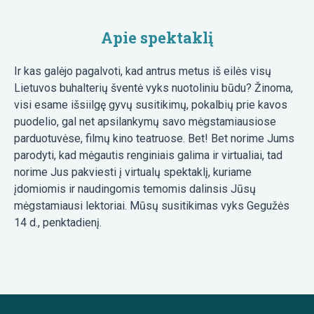
Apie spektaklį
Ir kas galėjo pagalvoti, kad antrus metus iš eilės visų
Lietuvos buhalterių šventė vyks nuotoliniu būdu? Žinoma,
visi esame išsiilgę gyvų susitikimų, pokalbių prie kavos
puodelio, gal net apsilankymų savo mėgstamiausiose
parduotuvėse, filmų kino teatruose. Bet! Bet norime Jums
parodyti, kad mėgautis renginiais galima ir virtualiai, tad
norime Jus pakviesti į virtualų spektaklį, kuriame
įdomiomis ir naudingomis temomis dalinsis Jūsų
mėgstamiausi lektoriai. Mūsų susitikimas vyks Gegužės
14 d., penktadienį.