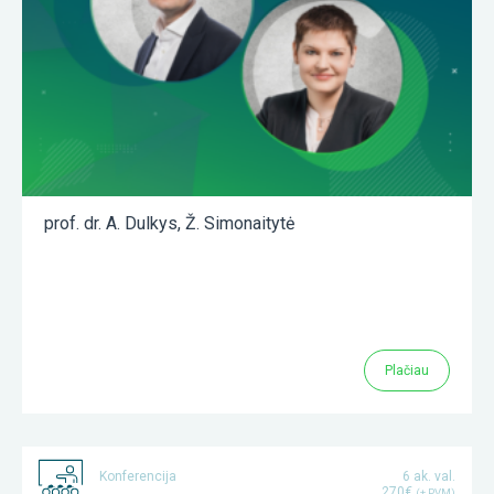
prof. dr. A. Dulkys
,
Ž. Simonaitytė
Plačiau
Konferencija
6 ak. val.
270€
(+ PVM)