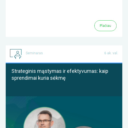
Plačiau
Seminaras
6 ak. val.
Strateginis mąstymas ir efektyvumas: kaip
sprendimai kuria sėkmę