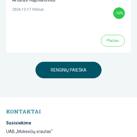
2026-12-17 Vilnius
-10%
Plačiau
RENGINIŲ PAIEŠKA
KONTAKTAI
Susisiekime
UAB „Mokesčių srautas“