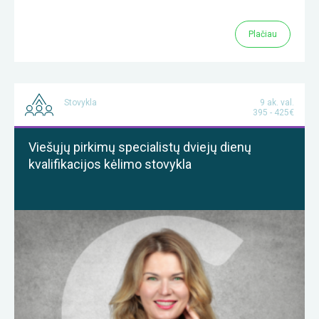
Plačiau
Stovykla
9 ak. val.
395 - 425€
Viešųjų pirkimų specialistų dviejų dienų
kvalifikacijos kėlimo stovykla