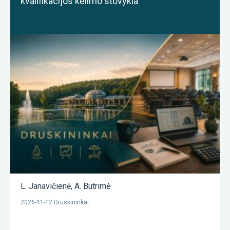
kvalifikacijos kėlimo stovykla
L. Janavičienė
,
A. Butrimė
2026-11-12 Druskininkai