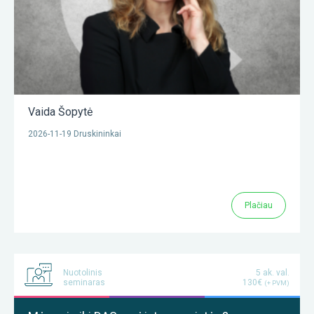
Vaida Šopytė
2026-11-19 Druskininkai
Plačiau
Nuotolinis
5 ak. val.
seminaras
130€
(+ PVM)