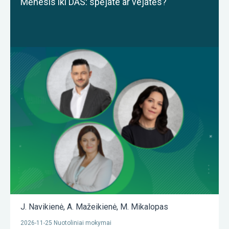
Mėnesis iki DAS: spėjate ar vejatės?
J. Navikienė
,
A. Mažeikienė
,
M. Mikalopas
2026-11-25 Nuotoliniai mokymai