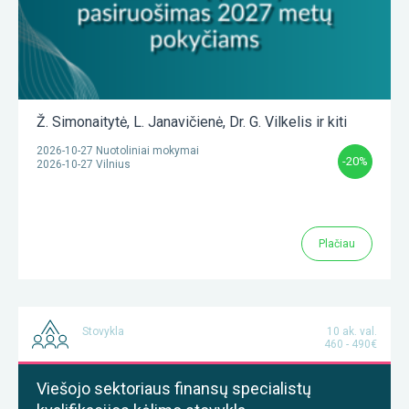
Ž. Simonaitytė
,
L. Janavičienė
,
Dr. G. Vilkelis
ir kiti
2026-10-27 Nuotoliniai mokymai
-20%
2026-10-27 Vilnius
Plačiau
Stovykla
10 ak. val.
460 - 490€
Viešojo sektoriaus finansų specialistų