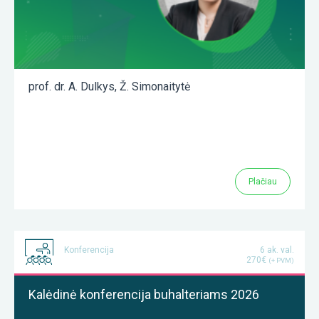
prof. dr. A. Dulkys
,
Ž. Simonaitytė
Plačiau
Konferencija
6 ak. val.
270€
(+ PVM)
Kalėdinė konferencija buhalteriams 2026