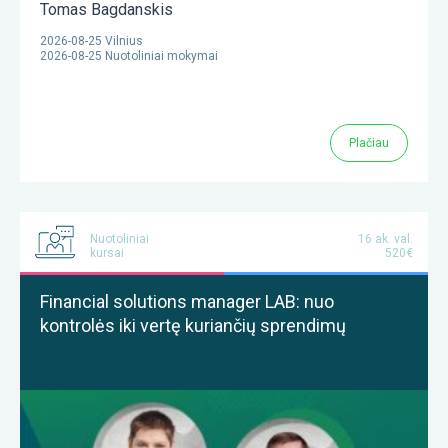
Tomas Bagdanskis
2026-08-25 Vilnius
2026-08-25 Nuotoliniai mokymai
Plačiau
Nuotoliniai
16 ak. val.
kursai
520€
Financial solutions manager LAB: nuo
kontrolės iki vertę kuriančių sprendimų