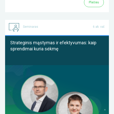
Plačiau
Seminaras
6 ak. val.
Strateginis mąstymas ir efektyvumas: kaip
sprendimai kuria sėkmę