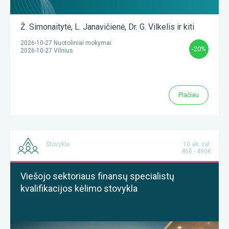
Ž. Simonaitytė
,
L. Janavičienė
,
Dr. G. Vilkelis
ir kiti
2026-10-27 Nuotoliniai mokymai
-20%
2026-10-27 Vilnius
Plačiau
Stovykla
10 ak. val.
460 - 490€
Viešojo sektoriaus finansų specialistų
kvalifikacijos kėlimo stovykla