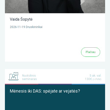
Vaida Šopytė
2026-11-19 Druskininkai
Plačiau
Nuotolinis
5 ak. val.
seminaras
130€
(+ PVM)
Mėnesis iki DAS: spėjate ar vejatės?