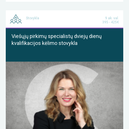
Stovykla
9 ak. val.
395 - 425€
Viešųjų pirkimų specialistų dviejų dienų
kvalifikacijos kėlimo stovykla