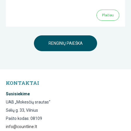
Plačiau
RENGINIŲ PAIEŠKA
KONTAKTAI
Susisiekime
UAB „Mokesčių srautas“
Sėlių g. 33, Vilnius
Pašto kodas: 08109
info@countline.lt