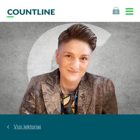
0
Visi lektoriai