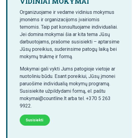
VIDINIAI MOKYMAI
Organizuojame ir vedame vidinius mokymus
įmonėms ir organizacijoms įvairiomis
temomis. Taip pat konsultuojame individualiai.
Jei domina mokymai šia ar kita tema Jūsų
darbuotojams, prašome susisiekti – aptarsime
Jūsų poreikius, suderinsime patogų laiką bei
mokymų trukmę ir formą.
Mokymai gali vykti Jums patogioje vietoje ar
nuotoliniu būdu. Esant poreikiui, Jūsų įmonei
paruošime individualią mokymų programą.
Susisiekite užpildydami formą, el. paštu
mokymai@countline.lt arba tel. +370 5 263
9922.
Susisiekti