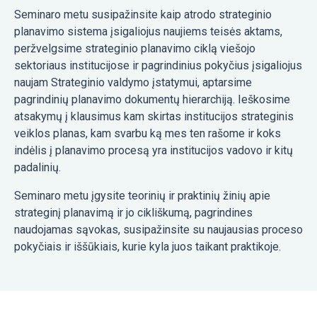
Seminaro metu susipažinsite kaip atrodo strateginio
planavimo sistema įsigaliojus naujiems teisės aktams,
peržvelgsime strateginio planavimo ciklą viešojo
sektoriaus institucijose ir pagrindinius pokyčius įsigaliojus
naujam Strateginio valdymo įstatymui, aptarsime
pagrindinių planavimo dokumentų hierarchiją. Ieškosime
atsakymų į klausimus kam skirtas institucijos strateginis
veiklos planas, kam svarbu ką mes ten rašome ir koks
indėlis į planavimo procesą yra institucijos vadovo ir kitų
padalinių.
Seminaro metu įgysite teorinių ir praktinių žinių apie
strateginį planavimą ir jo cikliškumą, pagrindines
naudojamas sąvokas, susipažinsite su naujausias proceso
pokyčiais ir iššūkiais, kurie kyla juos taikant praktikoje.