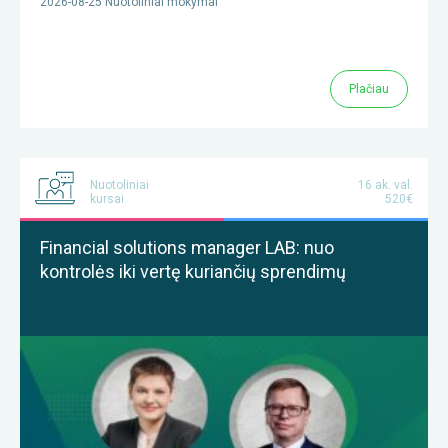
2026-08-25 Nuotoliniai mokymai
Plačiau
Nuotoliniai
16 ak. val.
kursai
520€
Financial solutions manager LAB: nuo
kontrolės iki vertę kuriančių sprendimų