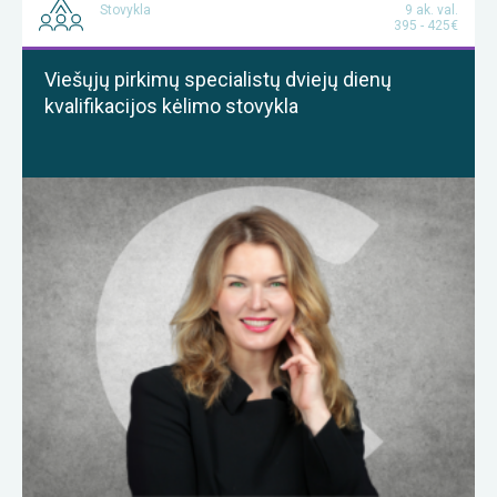
Stovykla
9 ak. val.
395 - 425€
Viešųjų pirkimų specialistų dviejų dienų
kvalifikacijos kėlimo stovykla