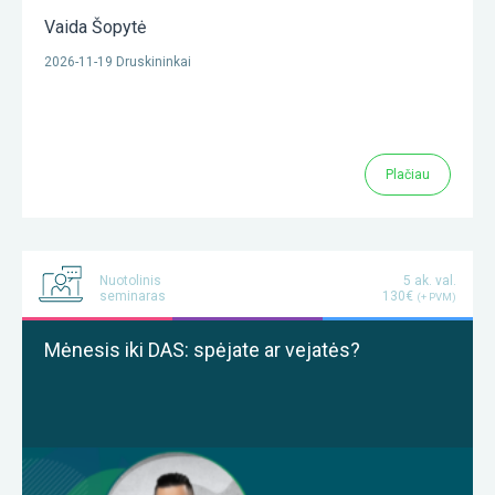
Vaida Šopytė
2026-11-19 Druskininkai
Plačiau
Nuotolinis
5 ak. val.
seminaras
130€
(+ PVM)
Mėnesis iki DAS: spėjate ar vejatės?