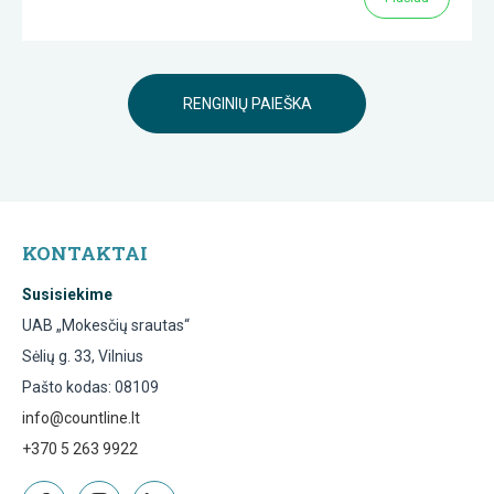
RENGINIŲ PAIEŠKA
KONTAKTAI
Susisiekime
UAB „Mokesčių srautas“
Sėlių g. 33, Vilnius
Pašto kodas: 08109
info@countline.lt
+370 5 263 9922