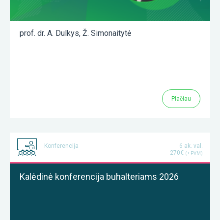
prof. dr. A. Dulkys
,
Ž. Simonaitytė
Plačiau
Konferencija
6 ak. val.
270€
(+ PVM)
Kalėdinė konferencija buhalteriams 2026