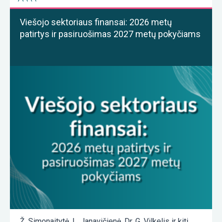
Viešojo sektoriaus finansai: 2026 metų
patirtys ir pasiruošimas 2027 metų pokyčiams
Ž. Simonaitytė
,
L. Janavičienė
,
Dr. G. Vilkelis
ir kiti