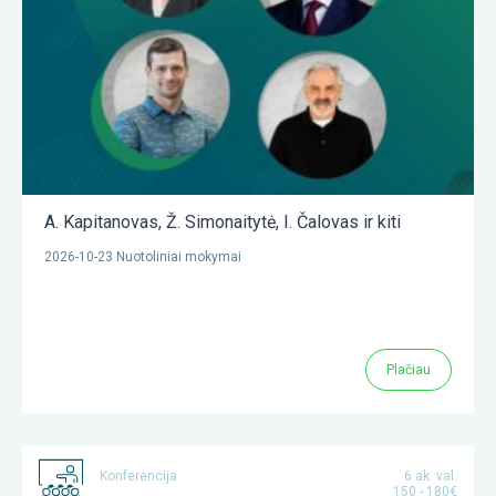
A. Kapitanovas
,
Ž. Simonaitytė
,
I. Čalovas
ir kiti
2026-10-23 Nuotoliniai mokymai
Plačiau
Konferencija
6 ak. val.
150 - 180€