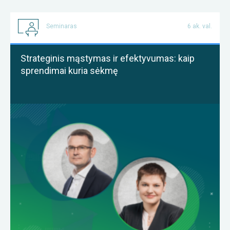
Seminaras
6 ak. val.
Strateginis mąstymas ir efektyvumas: kaip
sprendimai kuria sėkmę