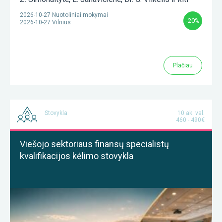
2026-10-27 Nuotoliniai mokymai
-20%
2026-10-27 Vilnius
Plačiau
Stovykla
10 ak. val.
460 - 490€
Viešojo sektoriaus finansų specialistų
kvalifikacijos kėlimo stovykla