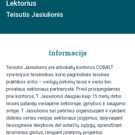
Lektorius
Teisutis Jasiulionis
Informacija
Teisutis Jasiulionis yra advokatų kontoros COBALT
vyresnysis teisininkas, kurio pagrindinės teisinės
praktikos sritis – viešųjų pirkimų teisė ir viešo bei
privataus sektoriaus partnerystė. Prieš prisijungdamas
prie kontoros, T. Jasiulionis daugiau kaip 15 metų dirbo
teisės patarėju viešajame sektoriuje, gynybos ir saugumo
srityje. T. Jasiulionis turi patirties organizuojant ir vykdant
didelės vertės viešojo sektoriaus įsigijimus, dalyvaujant
tiesioginėse derybose dėl sutarčių sąlygų, sprendžiant
teisminius ginčus, rengiant įstatymų projektus.