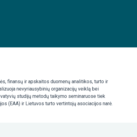
s, finansų ir apskaitos duomenų analitikos, turto ir
alizuoja nevyriausybinių organizacijų veiklą bei
inovatyvių studijų metodų taikymo seminaruose tiek
os (EAA) ir Lietuvos turto vertintojų asociacijos narė.