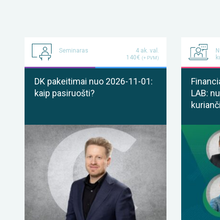
Seminaras
4 ak. val.
N
140€
k
(+ PVM)
DK pakeitimai nuo 2026-11-01:
Financi
kaip pasiruošti?
LAB: nu
kurianč