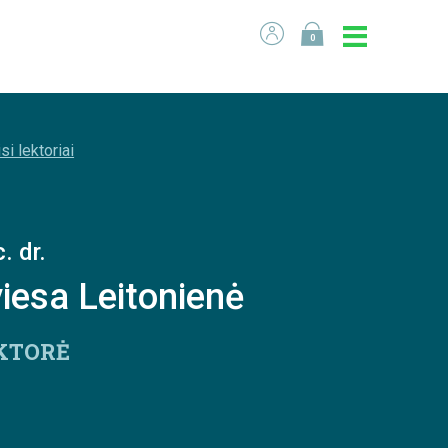
0
si lektoriai
. dr.
iesa Leitonienė
KTORĖ