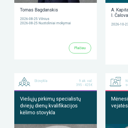
Tomas Bagdanskis
A. Kapit
I. Čalov
2026-08-25 Vilnius
2026-08-25 Nuotoliniai mokymai
2026-10-23
Plačiau
Stovykla
9 ak. val.
N
395 - 425€
s
Viešųjų pirkimų specialistų
Mėnesis
dviejų dienų kvalifikacijos
vejatės
kėlimo stovykla