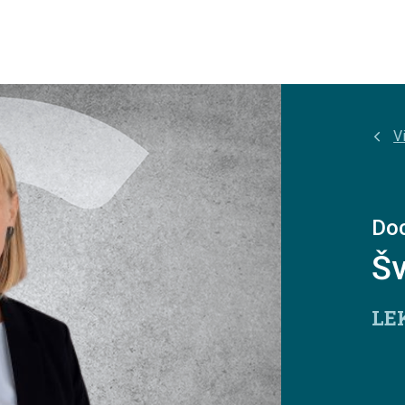
Vi
Doc
Šv
LE