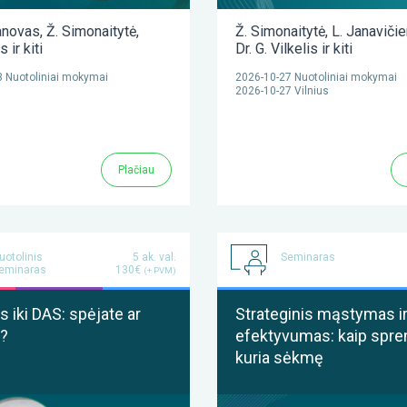
anovas
,
Ž. Simonaitytė
,
Ž. Simonaitytė
,
L. Janaviči
as
ir kiti
Dr. G. Vilkelis
ir kiti
 Nuotoliniai mokymai
2026-10-27 Nuotoliniai mokymai
2026-10-27 Vilnius
Plačiau
uotolinis
5 ak. val.
Seminaras
eminaras
130€
(+ PVM)
 iki DAS: spėjate ar
Strateginis mąstymas i
?
efektyvumas: kaip spre
kuria sėkmę