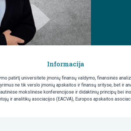
Informacija
o patirtį universitete įmonių finansų valdymo, finansinės analizė
yrimus ne tik verslo įmonių apskaitos ir finansų srityse, bet ir an
ptautinėse mokslinėse konferencijose ir didaktinių principų bei 
ntojų ir analitikų asociacijos (EACVA), Europos apskaitos asociacij