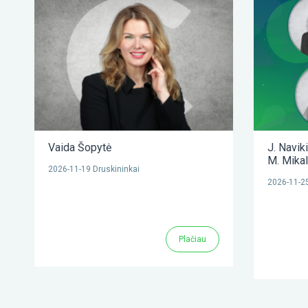
Vaida Šopytė
J. Navik
M. Mika
2026-11-19 Druskininkai
2026-11-25
Plačiau