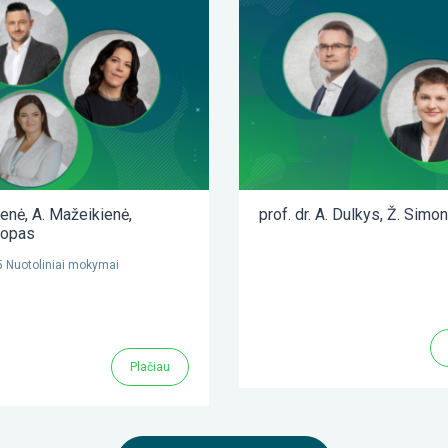
ienė
,
A. Mažeikienė
,
prof. dr. A. Dulkys
,
Ž. Simon
lopas
 Nuotoliniai mokymai
Plačiau