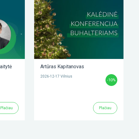
aitytė
Artūras Kapitanovas
2026-12-17 Vilnius
-10%
Plačiau
Plačiau