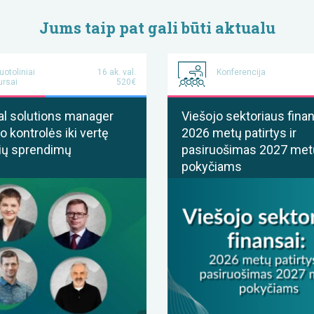
Jums taip pat gali būti aktualu
uotoliniai
16 ak. val.
Konferencija
ursai
520€
al solutions manager
Viešojo sektoriaus finan
o kontrolės iki vertę
2026 metų patirtys ir
ių sprendimų
pasiruošimas 2027 met
pokyčiams