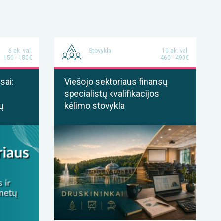
6 ak. val.
Stovykla
10 ak. val.
150 - 180€
460 - 490€
sai:
Viešojo sektoriaus finansų
specialistų kvalifikacijos
ų
kėlimo stovykla