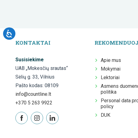
KONTAKTAI
REKOMENDUO
Susisiekime
Apie mus
UAB „Mokesčių srautas“
Mokymai
Sėlių g. 33, Vilnius
Lektoriai
Pašto kodas: 08109
Asmens duomenų
politika
info@countline.lt
Personal data pr
+370 5 263 9922
policy
DUK