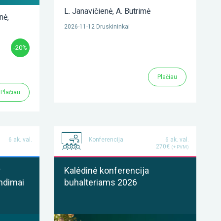
L. Janavičienė
,
A. Butrimė
enė
,
2026-11-12 Druskininkai
-20%
Plačiau
Plačiau
6 ak. val.
Konferencija
6 ak. val.
270€
(+ PVM)
r
Kalėdinė konferencija
ndimai
buhalteriams 2026