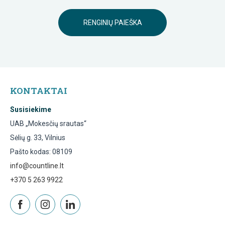
RENGINIŲ PAIEŠKA
KONTAKTAI
Susisiekime
UAB „Mokesčių srautas“
Sėlių g. 33, Vilnius
Pašto kodas: 08109
info@countline.lt
+370 5 263 9922