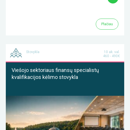
Plačiau
Stovykla
10 ak. val.
460 - 490€
Viešojo sektoriaus finansų specialistų
kvalifikacijos kėlimo stovykla