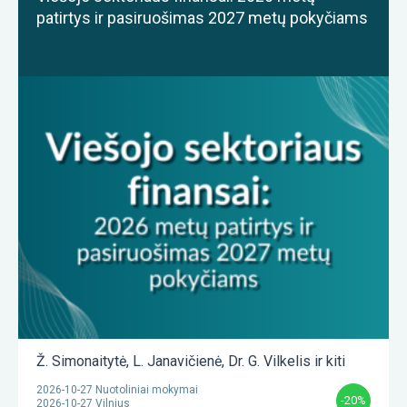
patirtys ir pasiruošimas 2027 metų pokyčiams
Ž. Simonaitytė
,
L. Janavičienė
,
Dr. G. Vilkelis
ir kiti
2026-10-27 Nuotoliniai mokymai
-20%
2026-10-27 Vilnius