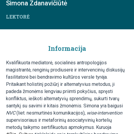
Simona Zdanavičiūtė
LEKTORĖ
Informacija
Kvalifikuota mediatorė, socialinės antropologijos
magistrantė, renginių prodiuserė ir intervencinių diskusijų
fasilitatorė bei bendravimo kultūros versle tyrėja.
Pritaikant holistinį požiūrį ir alternatyvius metodus, ji
padeda žmonėms lengviau priimti pokyčius, spręsti
konfliktus, ieškoti alternatyvių sprendimų, sukurti tvarų
santykį su savimi ir kitais žmonėmis. Simona yra baigusi
NVC
(liet. nesmurtinės komunikacijos),
wise-intervention
supervisoriaus ir metaforinių asociatyvinių kortelių
metodų taikymo sertifikuotus apmokymus. Kuruoja