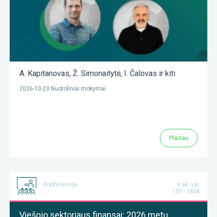
A. Kapitanovas
,
Ž. Simonaitytė
,
I. Čalovas
ir kiti
2026-10-23 Nuotoliniai mokymai
Plačiau
Konferencija
6 ak. val.
150 - 180€
Viešojo sektoriaus finansai: 2026 metų