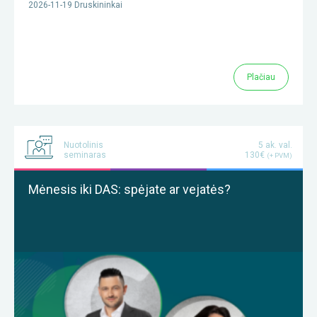
2026-11-19 Druskininkai
Plačiau
Nuotolinis
5 ak. val.
seminaras
130€
(+ PVM)
Mėnesis iki DAS: spėjate ar vejatės?