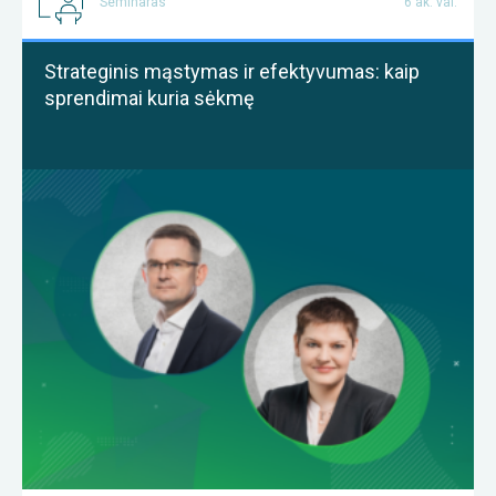
Seminaras
6 ak. val.
Strateginis mąstymas ir efektyvumas: kaip
sprendimai kuria sėkmę