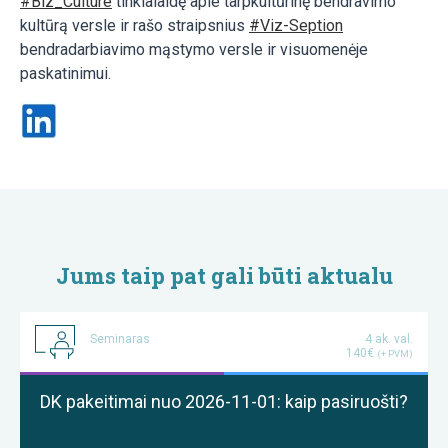
#Biz_Culture
tinklalaidę apie tarpkultūrinę bendravimo
kultūrą versle ir rašo straipsnius
#Viz-Seption
bendradarbiavimo mąstymo versle ir visuomenėje
paskatinimui.
Jums taip pat gali būti aktualu
Seminaras
4 ak. val.
140€
(+ PVM)
DK pakeitimai nuo 2026-11-01: kaip pasiruošti?