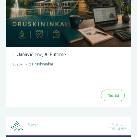
L. Janavičienė
,
A. Butrimė
2026-11-12 Druskininkai
Plačiau
Stovykla
9 ak. val.
395 - 425€