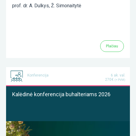
prof. dr. A. Dulkys
,
Ž. Simonaitytė
Plačiau
Konferencija
6 ak. val.
270€
(+ PVM)
Kalėdinė konferencija buhalteriams 2026