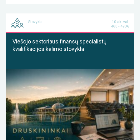
Stovykla
10 ak. val.
460 - 490€
Viešojo sektoriaus finansų specialistų
kvalifikacijos kėlimo stovykla