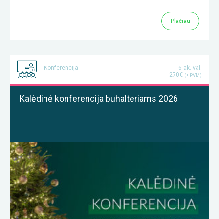
Plačiau
Konferencija
6 ak. val.
270€
(+ PVM)
Kalėdinė konferencija buhalteriams 2026