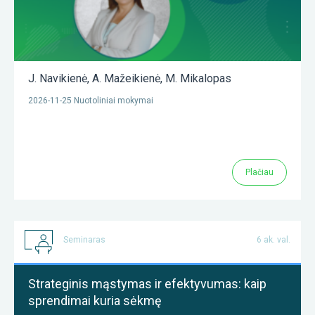
J. Navikienė
,
A. Mažeikienė
,
M. Mikalopas
2026-11-25 Nuotoliniai mokymai
Plačiau
Seminaras
6 ak. val.
Strateginis mąstymas ir efektyvumas: kaip
sprendimai kuria sėkmę