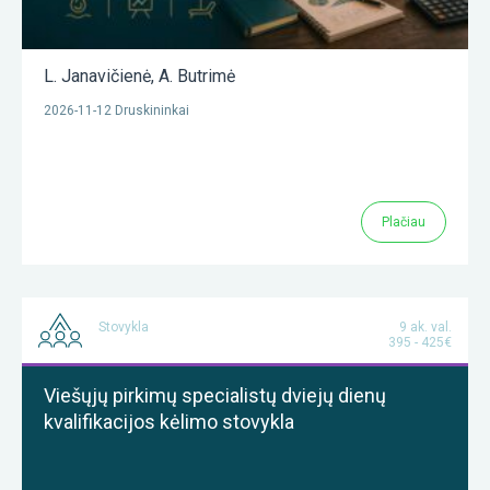
L. Janavičienė
,
A. Butrimė
2026-11-12 Druskininkai
Plačiau
Stovykla
9 ak. val.
395 - 425€
Viešųjų pirkimų specialistų dviejų dienų
kvalifikacijos kėlimo stovykla