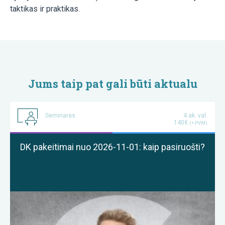
taktikas ir praktikas.
Jums taip pat gali būti aktualu
Seminaras
4 ak. val.
140€
(+ PVM)
DK pakeitimai nuo 2026-11-01: kaip pasiruošti?