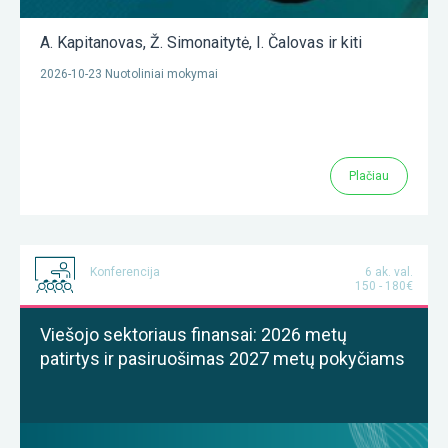
A. Kapitanovas
,
Ž. Simonaitytė
,
I. Čalovas
ir kiti
2026-10-23 Nuotoliniai mokymai
Plačiau
Konferencija
6 ak. val.
150 - 180€
Viešojo sektoriaus finansai: 2026 metų
patirtys ir pasiruošimas 2027 metų pokyčiams