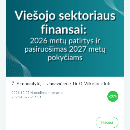
Ž. Simonaitytė
,
L. Janavičienė
,
Dr. G. Vilkelis
ir kiti
2026-10-27 Nuotoliniai mokymai
-20%
2026-10-27 Vilnius
Plačiau