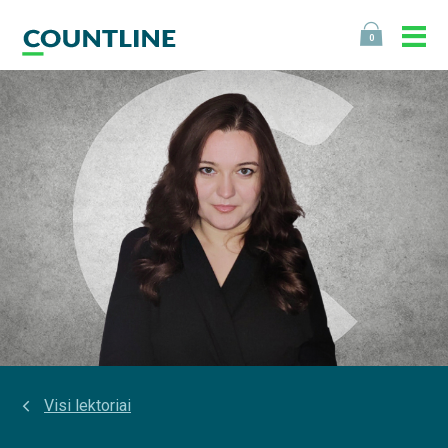
0
Visi lektoriai