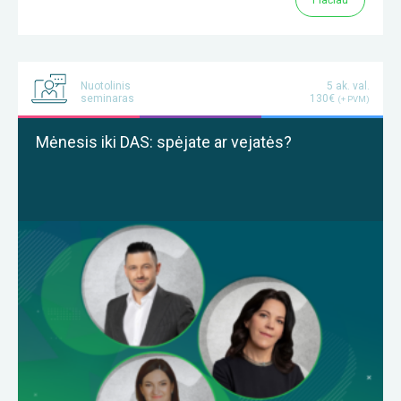
Nuotolinis
5 ak. val.
seminaras
130€
(+ PVM)
Mėnesis iki DAS: spėjate ar vejatės?