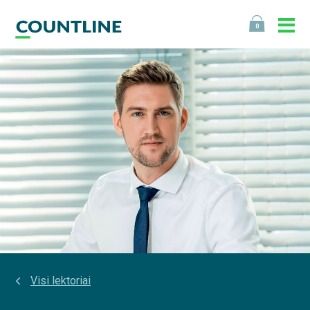
0
Visi lektoriai