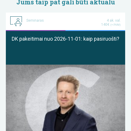
Jums taip pat gali būti aktualu
Seminaras
4 ak. val.
140€
(+ PVM)
DK pakeitimai nuo 2026-11-01: kaip pasiruošti?