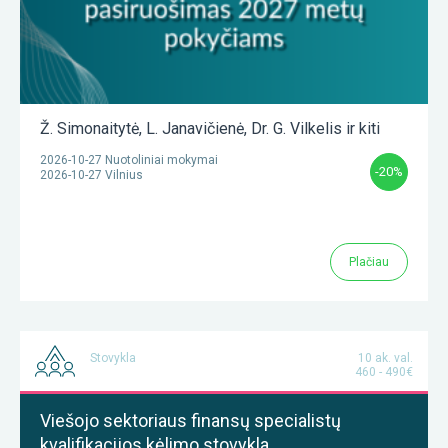
Ž. Simonaitytė
,
L. Janavičienė
,
Dr. G. Vilkelis
ir kiti
2026-10-27 Nuotoliniai mokymai
-20%
2026-10-27 Vilnius
Plačiau
Stovykla
10 ak. val.
460 - 490€
Viešojo sektoriaus finansų specialistų
kvalifikacijos kėlimo stovykla