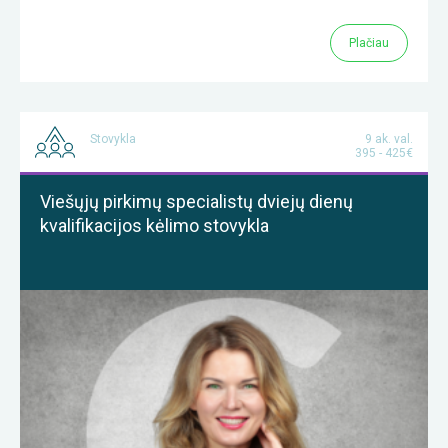
Plačiau
Stovykla
9 ak. val.
395 - 425€
Viešųjų pirkimų specialistų dviejų dienų
kvalifikacijos kėlimo stovykla