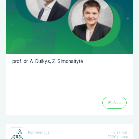
prof. dr. A. Dulkys
,
Ž. Simonaitytė
Plačiau
Konferencija
6 ak. val.
270€
(+ PVM)