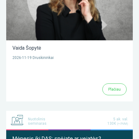
Vaida Šopytė
2026-11-19 Druskininkai
Plačiau
Nuotolinis
5 ak. val.
seminaras
130€
(+ PVM)
Mėnesis iki DAS: spėjate ar vejatės?