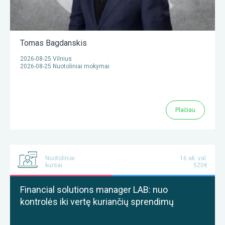
Tomas Bagdanskis
2026-08-25 Vilnius
2026-08-25 Nuotoliniai mokymai
Plačiau
Nuotoliniai
16 ak. val.
kursai
520€
Financial solutions manager LAB: nuo
kontrolės iki vertę kuriančių sprendimų