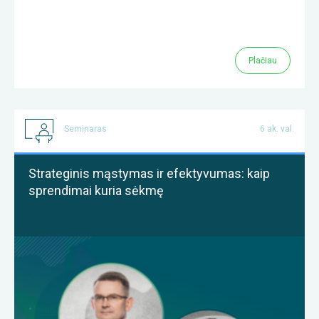
Plačiau
Seminaras
6 ak. val.
Strateginis mąstymas ir efektyvumas: kaip
sprendimai kuria sėkmę