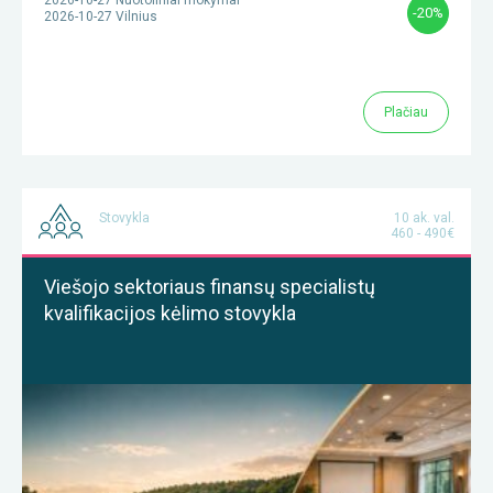
-20%
2026-10-27 Vilnius
Plačiau
Stovykla
10 ak. val.
460 - 490€
Viešojo sektoriaus finansų specialistų
kvalifikacijos kėlimo stovykla