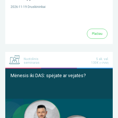
2026-11-19 Druskininkai
Plačiau
Nuotolinis
5 ak. val.
seminaras
130€
(+ PVM)
Mėnesis iki DAS: spėjate ar vejatės?