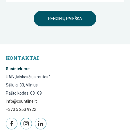
RENGINIŲ PAIEŠKA
KONTAKTAI
Susisiekime
UAB „Mokesčių srautas“
Sėlių g. 33, Vilnius
Pašto kodas: 08109
info@countline.lt
+370 5 263 9922