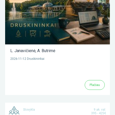
L. Janavičienė
,
A. Butrimė
2026-11-12 Druskininkai
Plačiau
Stovykla
9 ak. val.
395 - 425€