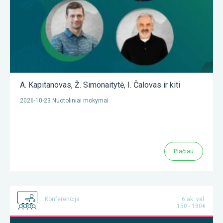
A. Kapitanovas
,
Ž. Simonaitytė
,
I. Čalovas
ir kiti
2026-10-23 Nuotoliniai mokymai
Plačiau
Konferencija
6 ak. val.
150 - 180€