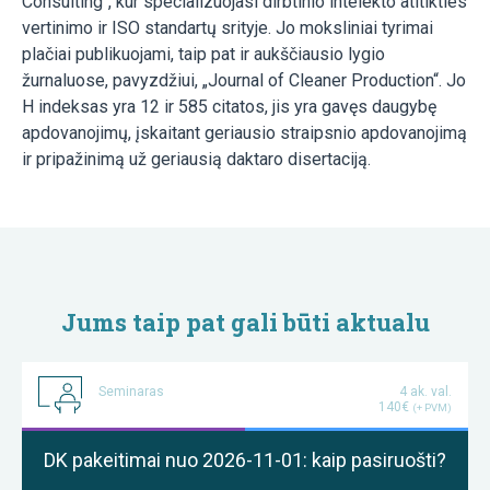
Consulting“, kur specializuojasi dirbtinio intelekto atitikties
vertinimo ir ISO standartų srityje. Jo moksliniai tyrimai
plačiai publikuojami, taip pat ir aukščiausio lygio
žurnaluose, pavyzdžiui, „Journal of Cleaner Production“. Jo
H indeksas yra 12 ir 585 citatos, jis yra gavęs daugybę
apdovanojimų, įskaitant geriausio straipsnio apdovanojimą
ir pripažinimą už geriausią daktaro disertaciją.
Jums taip pat gali būti aktualu
Seminaras
4 ak. val.
140€
(+ PVM)
DK pakeitimai nuo 2026-11-01: kaip pasiruošti?