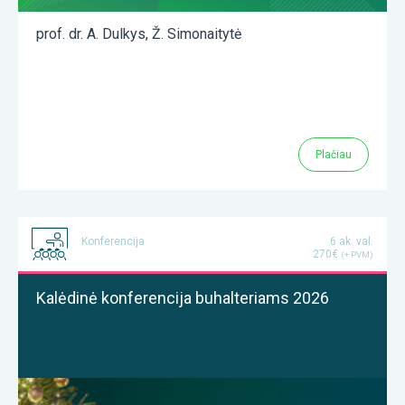
prof. dr. A. Dulkys
,
Ž. Simonaitytė
Plačiau
Konferencija
6 ak. val.
270€
(+ PVM)
Kalėdinė konferencija buhalteriams 2026