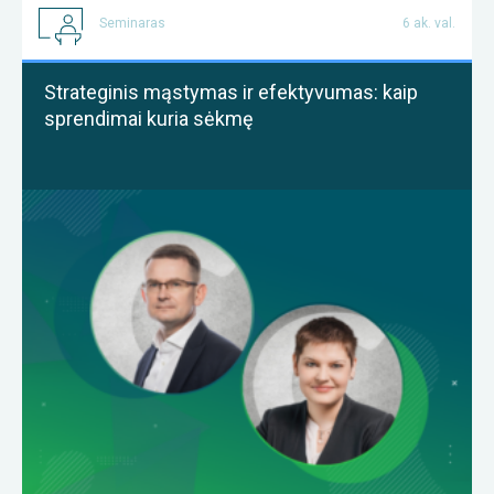
Seminaras
6 ak. val.
Strateginis mąstymas ir efektyvumas: kaip
sprendimai kuria sėkmę