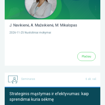
J. Navikienė
,
A. Mažeikienė
,
M. Mikalopas
2026-11-25 Nuotoliniai mokymai
Plačiau
Seminaras
6 ak. val.
Strateginis mąstymas ir efektyvumas: kaip
sprendimai kuria sėkmę