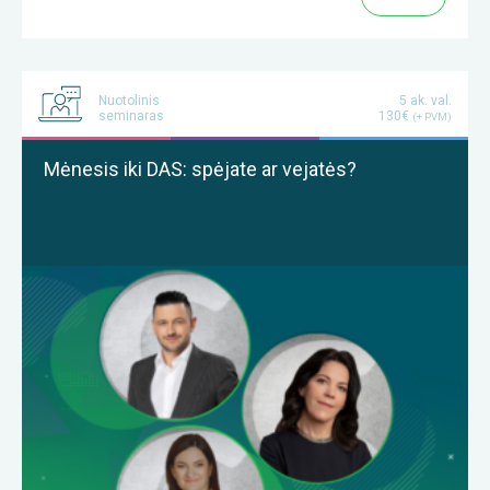
Nuotolinis
5 ak. val.
seminaras
130€
(+ PVM)
Mėnesis iki DAS: spėjate ar vejatės?