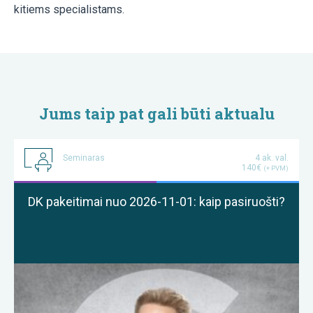
kitiems specialistams.
Jums taip pat gali būti aktualu
Seminaras
4 ak. val.
140€
(+ PVM)
DK pakeitimai nuo 2026-11-01: kaip pasiruošti?