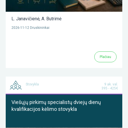
L. Janavičienė
,
A. Butrimė
2026-11-12 Druskininkai
Plačiau
Stovykla
9 ak. val.
395 - 425€
Viešųjų pirkimų specialistų dviejų dienų
kvalifikacijos kėlimo stovykla