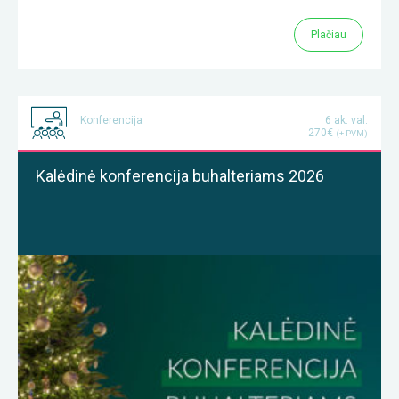
Plačiau
Konferencija
6 ak. val.
270€
(+ PVM)
Kalėdinė konferencija buhalteriams 2026