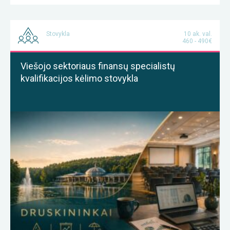
Stovykla
10 ak. val.
460 - 490€
Viešojo sektoriaus finansų specialistų
kvalifikacijos kėlimo stovykla