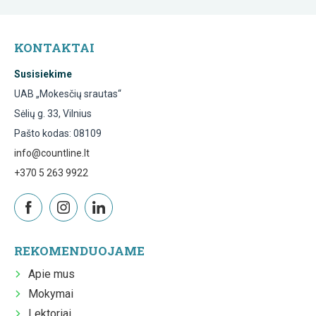
KONTAKTAI
Susisiekime
UAB „Mokesčių srautas“
Sėlių g. 33, Vilnius
Pašto kodas: 08109
info@countline.lt
+370 5 263 9922
REKOMENDUOJAME
Apie mus
Mokymai
Lektoriai