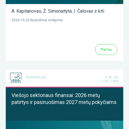
A. Kapitanovas
,
Ž. Simonaitytė
,
I. Čalovas
ir kiti
2026-10-23 Nuotoliniai mokymai
Plačiau
Konferencija
6 ak. val.
150 - 180€
Viešojo sektoriaus finansai: 2026 metų
patirtys ir pasiruošimas 2027 metų pokyčiams