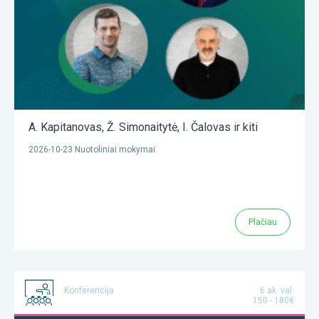
A. Kapitanovas
,
Ž. Simonaitytė
,
I. Čalovas
ir kiti
2026-10-23 Nuotoliniai mokymai
Plačiau
Konferencija
6 ak. val.
150 - 180€