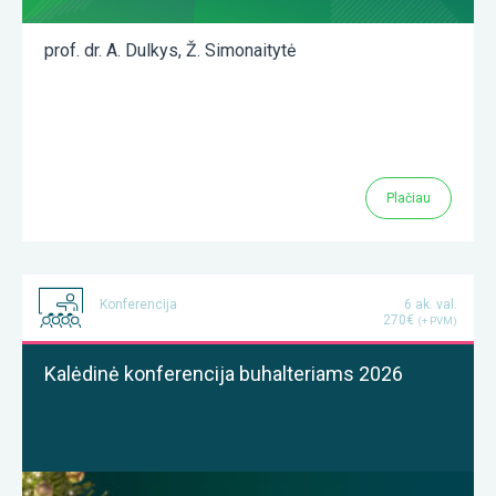
prof. dr. A. Dulkys
,
Ž. Simonaitytė
Plačiau
Konferencija
6 ak. val.
270€
(+ PVM)
Kalėdinė konferencija buhalteriams 2026