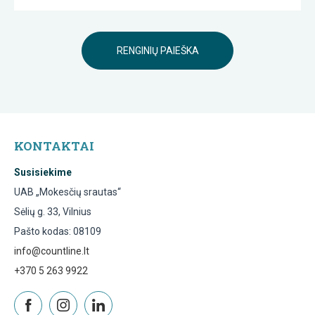
RENGINIŲ PAIEŠKA
KONTAKTAI
Susisiekime
UAB „Mokesčių srautas“
Sėlių g. 33, Vilnius
Pašto kodas: 08109
info@countline.lt
+370 5 263 9922