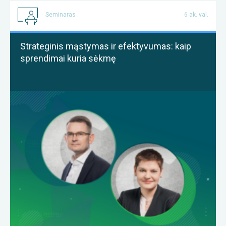
Seminaras
6 ak. val.
Strateginis mąstymas ir efektyvumas: kaip
sprendimai kuria sėkmę