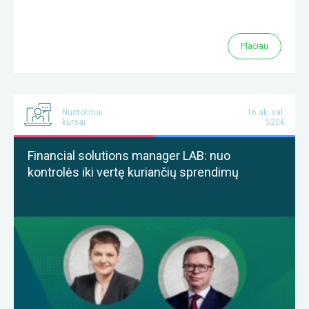
Plačiau
Nuotoliniai
16 ak. val.
kursai
520€
Financial solutions manager LAB: nuo
kontrolės iki vertę kuriančių sprendimų