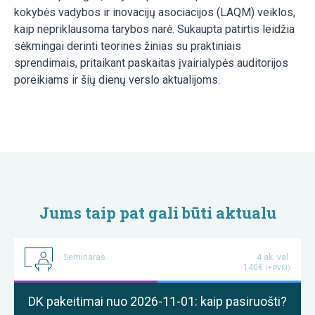
kokybės vadybos ir inovacijų asociacijos (LAQM) veiklos,
kaip nepriklausoma tarybos narė. Sukaupta patirtis leidžia
sėkmingai derinti teorines žinias su praktiniais
sprendimais, pritaikant paskaitas įvairialypės auditorijos
poreikiams ir šių dienų verslo aktualijoms.
Jums taip pat gali būti aktualu
Seminaras
4 ak. val.
140€
(+ PVM)
DK pakeitimai nuo 2026-11-01: kaip pasiruošti?