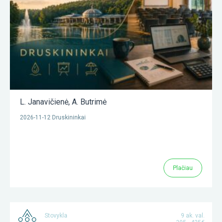
L. Janavičienė
,
A. Butrimė
2026-11-12 Druskininkai
Plačiau
Stovykla
9 ak. val.