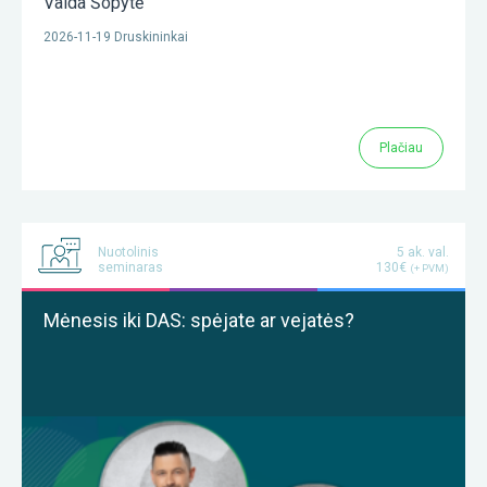
Vaida Šopytė
2026-11-19 Druskininkai
Plačiau
Nuotolinis
5 ak. val.
seminaras
130€
(+ PVM)
Mėnesis iki DAS: spėjate ar vejatės?