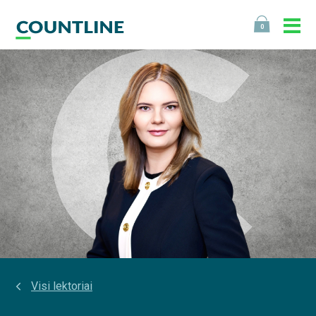
0
Visi lektoriai