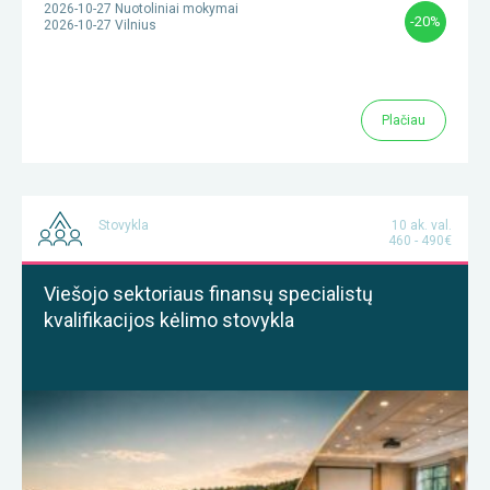
2026-10-27 Nuotoliniai mokymai
-20%
2026-10-27 Vilnius
Plačiau
Stovykla
10 ak. val.
460 - 490€
Viešojo sektoriaus finansų specialistų
kvalifikacijos kėlimo stovykla