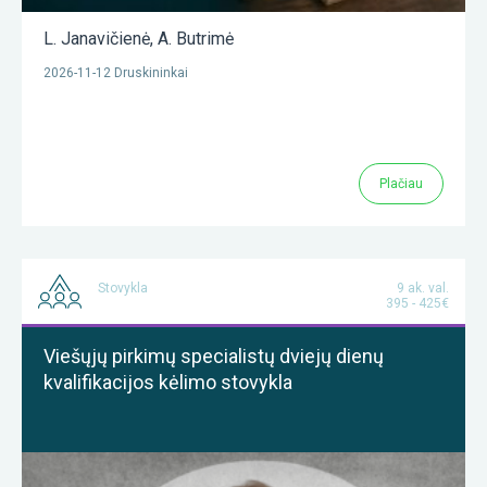
L. Janavičienė
,
A. Butrimė
2026-11-12 Druskininkai
Plačiau
Stovykla
9 ak. val.
395 - 425€
Viešųjų pirkimų specialistų dviejų dienų
kvalifikacijos kėlimo stovykla