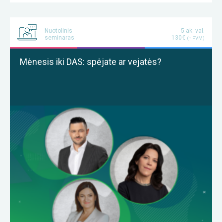
Nuotolinis
5 ak. val.
seminaras
130€
(+ PVM)
Mėnesis iki DAS: spėjate ar vejatės?