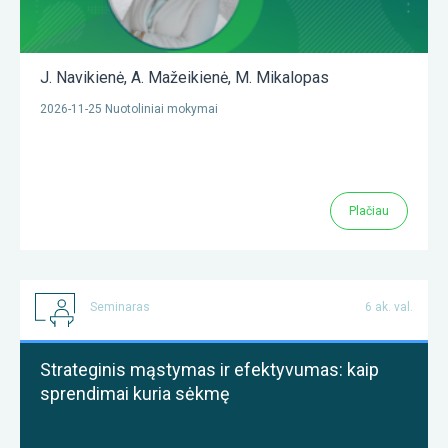
J. Navikienė
,
A. Mažeikienė
,
M. Mikalopas
2026-11-25 Nuotoliniai mokymai
Plačiau
Seminaras
6 ak. val.
Strateginis mąstymas ir efektyvumas: kaip
sprendimai kuria sėkmę