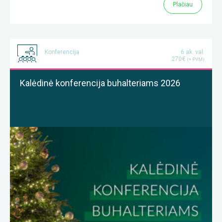
Plačiau
Konferencija
6 ak. val.
270€
(+ PVM)
Kalėdinė konferencija buhalteriams 2026