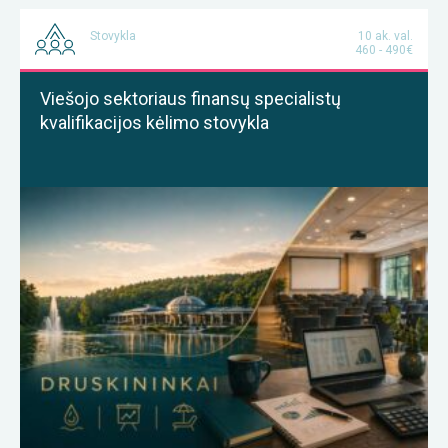
Stovykla
10 ak. val.
460 - 490€
Viešojo sektoriaus finansų specialistų
kvalifikacijos kėlimo stovykla