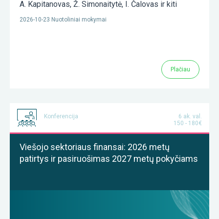
A. Kapitanovas
,
Ž. Simonaitytė
,
I. Čalovas
ir kiti
2026-10-23 Nuotoliniai mokymai
Plačiau
Konferencija
6 ak. val.
150 - 180€
Viešojo sektoriaus finansai: 2026 metų
patirtys ir pasiruošimas 2027 metų pokyčiams