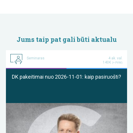
Jums taip pat gali būti aktualu
Seminaras
4 ak. val.
140€
(+ PVM)
DK pakeitimai nuo 2026-11-01: kaip pasiruošti?