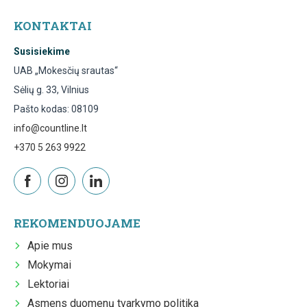
KONTAKTAI
Susisiekime
UAB „Mokesčių srautas“
Sėlių g. 33, Vilnius
Pašto kodas: 08109
info@countline.lt
+370 5 263 9922
REKOMENDUOJAME
Apie mus
Mokymai
Lektoriai
Asmens duomenų tvarkymo politika