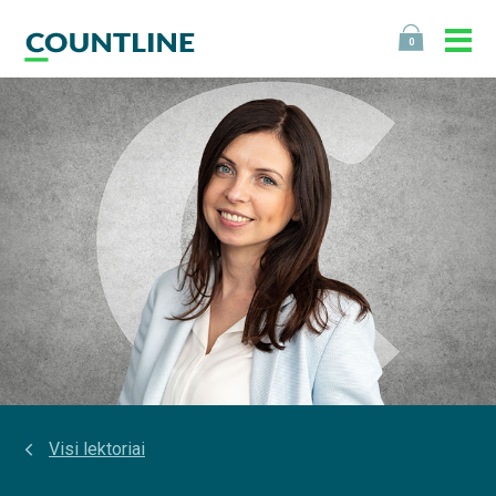
0
Visi lektoriai