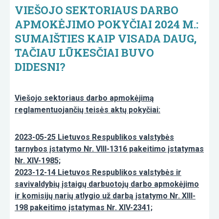
VIEŠOJO SEKTORIAUS DARBO
APMOKĖJIMO POKYČIAI 2024 M.:
SUMAIŠTIES KAIP VISADA DAUG,
TAČIAU LŪKESČIAI BUVO
DIDESNI?
Viešojo sektoriaus darbo apmokėjimą
reglamentuojančių teisės aktų pokyčiai:
2023-05-25 Lietuvos Respublikos valstybės
tarnybos įstatymo Nr. VIII-1316 pakeitimo įstatymas
Nr. XIV-1985;
2023-12-14 Lietuvos Respublikos valstybės ir
savivaldybių įstaigų darbuotojų darbo apmokėjimo
ir komisijų narių atlygio už darbą įstatymo Nr. XIII-
198 pakeitimo įstatymas Nr. XIV-2341;