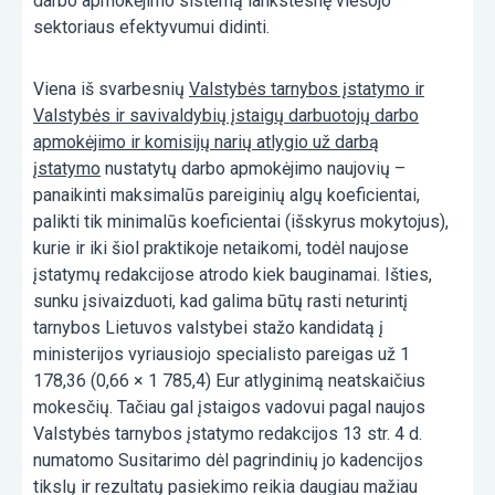
darbo apmokėjimo sistemą lankstesnę viešojo
sektoriaus efektyvumui didinti.
Viena iš svarbesnių
Valstybės tarnybos įstatymo ir
Valstybės ir savivaldybių įstaigų darbuotojų darbo
apmokėjimo ir komisijų narių atlygio už darbą
įstatymo
nustatytų darbo apmokėjimo naujovių –
panaikinti maksimalūs pareiginių algų koeficientai,
palikti tik minimalūs koeficientai (išskyrus mokytojus),
kurie ir iki šiol praktikoje netaikomi, todėl naujose
įstatymų redakcijose atrodo kiek bauginamai. Išties,
sunku įsivaizduoti, kad galima būtų rasti neturintį
tarnybos Lietuvos valstybei stažo kandidatą į
ministerijos vyriausiojo specialisto pareigas už 1
178,36 (0,66 × 1 785,4) Eur atlyginimą neatskaičius
mokesčių. Tačiau gal įstaigos vadovui pagal naujos
Valstybės tarnybos įstatymo redakcijos 13 str. 4 d.
numatomo Susitarimo dėl pagrindinių jo kadencijos
tikslų ir rezultatų pasiekimo reikia daugiau mažiau