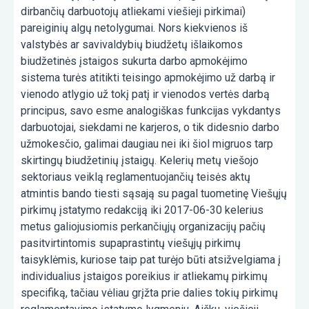
dirbančių darbuotojų atliekami viešieji pirkimai)
pareiginių algų netolygumai. Nors kiekvienos iš
valstybės ar savivaldybių biudžetų išlaikomos
biudžetinės įstaigos sukurta darbo apmokėjimo
sistema turės atitikti teisingo apmokėjimo už darbą ir
vienodo atlygio už tokį patį ir vienodos vertės darbą
principus, savo esme analogiškas funkcijas vykdantys
darbuotojai, siekdami ne karjeros, o tik didesnio darbo
užmokesčio, galimai daugiau nei iki šiol migruos tarp
skirtingų biudžetinių įstaigų. Kelerių metų viešojo
sektoriaus veiklą reglamentuojančių teisės aktų
atmintis bando tiesti sąsają su pagal tuometinę Viešųjų
pirkimų įstatymo redakciją iki 2017-06-30 kelerius
metus galiojusiomis perkančiųjų organizacijų pačių
pasitvirtintomis supaprastintų viešųjų pirkimų
taisyklėmis, kuriose taip pat turėjo būti atsižvelgiama į
individualius įstaigos poreikius ir atliekamų pirkimų
specifiką, tačiau vėliau grįžta prie dalies tokių pirkimų