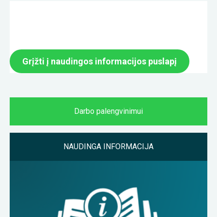
Grįžti į naudingos informacijos puslapį
Darbo palengvinimui
NAUDINGA INFORMACIJA