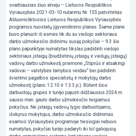
svarbiausias šiuo atveju – Lietuvos Respublikos
Vyriausybės 2021-03-10 nutarimu Nr. 155 patvirtintas
Aštuonioliktosios Lietuvos Respublikos Vyriausybės
programos nuostatų įgyvendinimo planas. Šiame plane
buvo planuoti iš esmės tik du su viešojo sektoriaus
darbo užmokesčio didinimu susiję pokyčiai – 9.3 šio
plano papunktyje numatytas tikslas padidinti viešojo
sektoriaus įstaigų (biudžetinių įstaigų ir viešųjų įstaigų)
vadovų darbo užmokestį priemone „Stiprūs ir atsakingi
vadovai – valstybės tarnybos veidas“ bei padidinti
švietimo pagalbos specialistų ir mokytojų darbo
užmokestį (plano 1.2.10 ir 1.3.3 p.). Būtent šios
darbuotojų grupės ir turėjo pajusti didžiausius 2024 m.
sausio mėn. gauto darbo užmokesčio teigiamus
pokyčius. Ne įstaigų vadovų lygio darbuotojams,
išskyrus mokytojus, darbo užmokesčio didinimas
esamos Vyriausybės programoje tiesiogiai nebuvo
numatytas, pokyčiai turėjo padaryti iki tol galiojusią