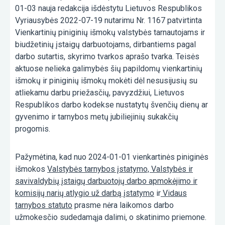
01-03 nauja redakcija išdėstytu Lietuvos Respublikos
Vyriausybės 2022-07-19 nutarimu Nr. 1167 patvirtinta
Vienkartinių piniginių išmokų valstybės tarnautojams ir
biudžetinių įstaigų darbuotojams, dirbantiems pagal
darbo sutartis, skyrimo tvarkos aprašo tvarka. Teisės
aktuose nelieka galimybės šių papildomų vienkartinių
išmokų ir piniginių išmokų mokėti dėl nesusijusių su
atliekamu darbu priežasčių, pavyzdžiui, Lietuvos
Respublikos darbo kodekse nustatytų švenčių dienų ar
gyvenimo ir tarnybos metų jubiliejinių sukakčių
progomis.
Pažymėtina, kad nuo 2024-01-01 vienkartinės piniginės
išmokos
Valstybės tarnybos įstatymo, Valstybės ir
savivaldybių įstaigų darbuotojų darbo apmokėjimo ir
komisijų narių atlygio už darbą įstatymo
ir
Vidaus
tarnybos statuto
prasme nėra laikomos darbo
užmokesčio sudedamąja dalimi, o skatinimo priemone.