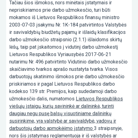
Tačiau šios išmokos, nors minėtais įstatymais ir
nepriskiriamos prie darbo užmokesčio, turi būti
mokamos iš Lietuvos Respublikos finansų ministro
2003-07-03 įsakymu Nr. 1K-184 patvirtintos Valstybės
ir savivaldybių biudžetų pajamų ir išlaidų klasifikacijos
darbo užmokesčio straipsnio (2.1.1) išlaidoms skirtų
lėšų, taip pat įskaitomos į vidutinį darbo užmokestį
Lietuvos Respublikos Vyriausybės 2017-06-21
nutarimu Nr. 496 patvirtinto Vidutinio darbo užmokesčio
skaičiavimo tvarkos aprašo nustatyta tvarka. Visos
darbuotojų skatinimo išmokos prie darbo užmokesčio
priskiriamos ir pagal Lietuvos Respublikos darbo
kodekso 139 str. Premijos, kaip sudedamoji darbo
užmokesčio dalis, numatomos
Lietuvos Respublikos
viešųjų įstaigų, kurių savininkė ar dalininkė, turinti
daugiau negu pusę balsų visuotiniame dalininkų
susirinkime, yra valstybė ar savivaldybė, vadovų ir
darbuotojų darbo apmokėjimo įstatymo
3 straipsnyje,
nors šis įstatymas reglamentuoja ir iš valstybės ar