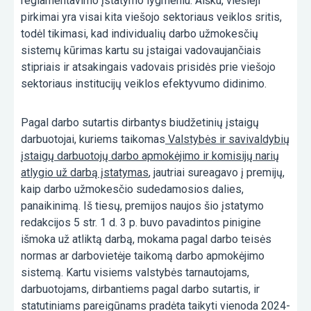
reglamentavimo įstatymo lygmeniu. Aišku, viešieji
pirkimai yra visai kita viešojo sektoriaus veiklos sritis,
todėl tikimasi, kad individualių darbo užmokesčių
sistemų kūrimas kartu su įstaigai vadovaujančiais
stipriais ir atsakingais vadovais prisidės prie viešojo
sektoriaus institucijų veiklos efektyvumo didinimo.
Pagal darbo sutartis dirbantys biudžetinių įstaigų
darbuotojai, kuriems taikomas
Valstybės ir savivaldybių
įstaigų darbuotojų darbo apmokėjimo ir komisijų narių
atlygio už darbą įstatymas
, jautriai sureagavo į premijų,
kaip darbo užmokesčio sudedamosios dalies,
panaikinimą. Iš tiesų, premijos naujos šio įstatymo
redakcijos 5 str. 1 d. 3 p. buvo pavadintos pinigine
išmoka už atliktą darbą, mokama pagal darbo teisės
normas ar darbovietėje taikomą darbo apmokėjimo
sistemą. Kartu visiems valstybės tarnautojams,
darbuotojams, dirbantiems pagal darbo sutartis, ir
statutiniams pareigūnams pradėta taikyti vienoda 2024-