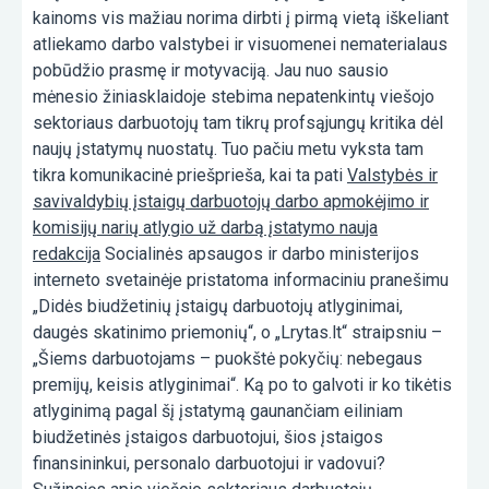
kainoms vis mažiau norima dirbti į pirmą vietą iškeliant
atliekamo darbo valstybei ir visuomenei nematerialaus
pobūdžio prasmę ir motyvaciją. Jau nuo sausio
mėnesio žiniasklaidoje stebima nepatenkintų viešojo
sektoriaus darbuotojų tam tikrų profsąjungų kritika dėl
naujų įstatymų nuostatų. Tuo pačiu metu vyksta tam
tikra komunikacinė priešprieša, kai ta pati
Valstybės ir
savivaldybių įstaigų darbuotojų darbo apmokėjimo ir
komisijų narių atlygio už darbą įstatymo nauja
redakcija
Socialinės apsaugos ir darbo ministerijos
interneto svetainėje pristatoma informaciniu pranešimu
„Didės biudžetinių įstaigų darbuotojų atlyginimai,
daugės skatinimo priemonių“, o „Lrytas.lt“ straipsniu –
„Šiems darbuotojams – puokštė pokyčių: nebegaus
premijų, keisis atlyginimai“. Ką po to galvoti ir ko tikėtis
atlyginimą pagal šį įstatymą gaunančiam eiliniam
biudžetinės įstaigos darbuotojui, šios įstaigos
finansininkui, personalo darbuotojui ir vadovui?