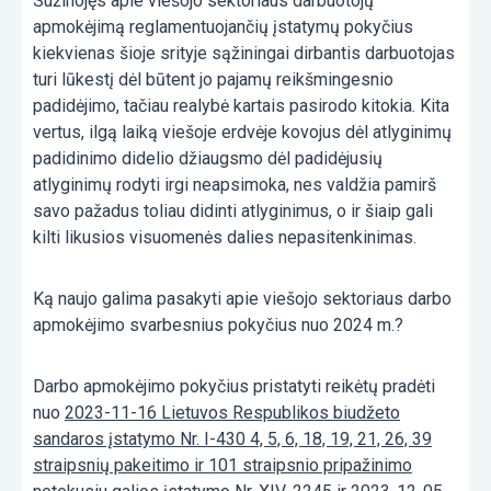
Sužinojęs apie viešojo sektoriaus darbuotojų
apmokėjimą reglamentuojančių įstatymų pokyčius
kiekvienas šioje srityje sąžiningai dirbantis darbuotojas
turi lūkestį dėl būtent jo pajamų reikšmingesnio
padidėjimo, tačiau realybė kartais pasirodo kitokia. Kita
vertus, ilgą laiką viešoje erdvėje kovojus dėl atlyginimų
padidinimo didelio džiaugsmo dėl padidėjusių
atlyginimų rodyti irgi neapsimoka, nes valdžia pamirš
savo pažadus toliau didinti atlyginimus, o ir šiaip gali
kilti likusios visuomenės dalies nepasitenkinimas.
Ką naujo galima pasakyti apie viešojo sektoriaus darbo
apmokėjimo svarbesnius pokyčius nuo 2024 m.?
Darbo apmokėjimo pokyčius pristatyti reikėtų pradėti
nuo
2023-11-16 Lietuvos Respublikos biudžeto
sandaros įstatymo Nr. I-430 4, 5, 6, 18, 19, 21, 26, 39
straipsnių pakeitimo ir 101 straipsnio pripažinimo