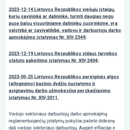
2023-12-14 Lietuvos Respublikos viešųjų įstaigų,
kurių savininkė ar dalininkė, turinti daugiau negu
pusę balsų visuotiniame dalininkų susirinkime, yra
valstybė ar savivaldybė, vadovų ir darbuotojų darbo
apmokėjimo įstatymas Nr. XIV-2349;
2023-12-19 Lietuvos Respublikos vidaus tarnybos
statuto pakeitimo įstatymas Nr. XIV-2404;
2023-05-25 Lietuvos Respublikos pareiginės algos
(atlyginimo) bazinio dydžio nustatymo ir
asignavimų darbo užmokesčiui perskaičiavimo
įstatymas Nr. XIV-2011.
Viešojo sektoriaus darbuotojų darbo apmokėjimą
reglamentuojančių įstatymų pokyčiai palietė didesnę
dalį viešojo sektoriaus darbuotojų. Augant infliacijai ir