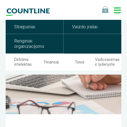
0
Straipsniai
Vaizdo įrašai
Renginiai
organizacijoms
Dirbtinis
Vadovavimas
Finansai
Teisė
intelektas
ir lyderystė