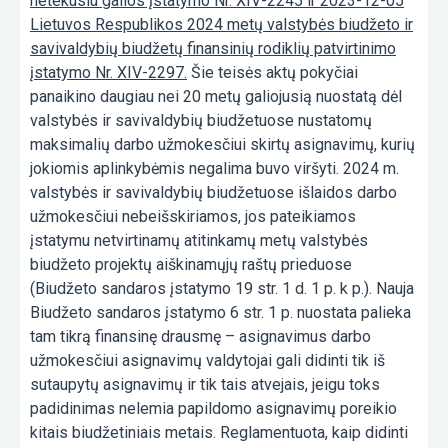
netekusiu galios įstatymo Nr. XIV-2245 ir 2023-12-05
Lietuvos Respublikos 2024 metų valstybės biudžeto ir
savivaldybių biudžetų finansinių rodiklių patvirtinimo
įstatymo Nr. XIV-2297.
Šie teisės aktų pokyčiai
panaikino daugiau nei 20 metų galiojusią nuostatą dėl
valstybės ir savivaldybių biudžetuose nustatomų
maksimalių darbo užmokesčiui skirtų asignavimų, kurių
jokiomis aplinkybėmis negalima buvo viršyti. 2024 m.
valstybės ir savivaldybių biudžetuose išlaidos darbo
užmokesčiui nebeišskiriamos, jos pateikiamos
įstatymu netvirtinamų atitinkamų metų valstybės
biudžeto projektų aiškinamųjų raštų prieduose
(Biudžeto sandaros įstatymo 19 str. 1 d. 1 p. k p.). Nauja
Biudžeto sandaros įstatymo 6 str. 1 p. nuostata palieka
tam tikrą finansinę drausmę – asignavimus darbo
užmokesčiui asignavimų valdytojai gali didinti tik iš
sutaupytų asignavimų ir tik tais atvejais, jeigu toks
padidinimas nelemia papildomo asignavimų poreikio
kitais biudžetiniais metais. Reglamentuota, kaip didinti