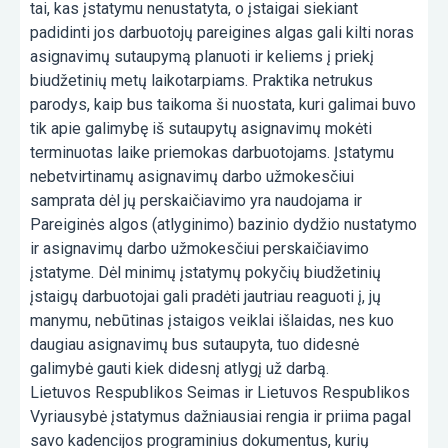
tai, kas įstatymu nenustatyta, o įstaigai siekiant
padidinti jos darbuotojų pareigines algas gali kilti noras
asignavimų sutaupymą planuoti ir keliems į priekį
biudžetinių metų laikotarpiams. Praktika netrukus
parodys, kaip bus taikoma ši nuostata, kuri galimai buvo
tik apie galimybę iš sutaupytų asignavimų mokėti
terminuotas laike priemokas darbuotojams. Įstatymu
nebetvirtinamų asignavimų darbo užmokesčiui
samprata dėl jų perskaičiavimo yra naudojama ir
Pareiginės algos (atlyginimo) bazinio dydžio nustatymo
ir asignavimų darbo užmokesčiui perskaičiavimo
įstatyme. Dėl minimų įstatymų pokyčių biudžetinių
įstaigų darbuotojai gali pradėti jautriau reaguoti į, jų
manymu, nebūtinas įstaigos veiklai išlaidas, nes kuo
daugiau asignavimų bus sutaupyta, tuo didesnė
galimybė gauti kiek didesnį atlygį už darbą.
Lietuvos Respublikos Seimas ir Lietuvos Respublikos
Vyriausybė įstatymus dažniausiai rengia ir priima pagal
savo kadencijos programinius dokumentus, kurių