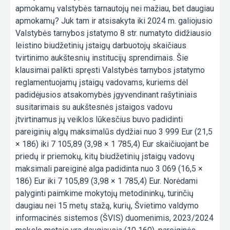
apmokamų valstybės tarnautojų nei mažiau, bet daugiau
apmokamų? Juk tam ir atsisakyta iki 2024 m. galiojusio
Valstybės tarnybos įstatymo 8 str. numatyto didžiausio
leistino biudžetinių įstaigų darbuotojų skaičiaus
tvirtinimo aukštesnių institucijų sprendimais. Šie
klausimai palikti spręsti Valstybės tarnybos įstatymo
reglamentuojamų įstaigų vadovams, kuriems dėl
padidėjusios atsakomybės įgyvendinant rašytiniais
susitarimais su aukštesnės įstaigos vadovu
įtvirtinamus jų veiklos lūkesčius buvo padidinti
pareiginių algų maksimalūs dydžiai nuo 3 999 Eur (21,5
× 186) iki 7 105,89 (3,98 × 1 785,4) Eur skaičiuojant be
priedų ir priemokų, kitų biudžetinių įstaigų vadovų
maksimali pareiginė alga padidinta nuo 3 069 (16,5 ×
186) Eur iki 7 105,89 (3,98 × 1 785,4) Eur. Norėdami
palyginti paimkime mokytojų metodininkų, turinčių
daugiau nei 15 metų stažą, kurių, Švietimo valdymo
informacinės sistemos (ŠVIS) duomenimis, 2023/2024