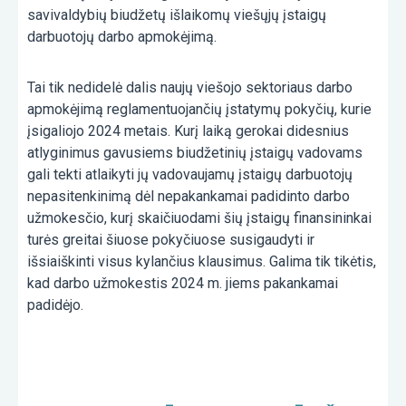
savivaldybių biudžetų išlaikomų viešųjų įstaigų
darbuotojų darbo apmokėjimą.
Tai tik nedidelė dalis naujų viešojo sektoriaus darbo
apmokėjimą reglamentuojančių įstatymų pokyčių, kurie
įsigaliojo 2024 metais. Kurį laiką gerokai didesnius
atlyginimus gavusiems biudžetinių įstaigų vadovams
gali tekti atlaikyti jų vadovaujamų įstaigų darbuotojų
nepasitenkinimą dėl nepakankamai padidinto darbo
užmokesčio, kurį skaičiuodami šių įstaigų finansininkai
turės greitai šiuose pokyčiuose susigaudyti ir
išsiaiškinti visus kylančius klausimus. Galima tik tikėtis,
kad darbo užmokestis 2024 m. jiems pakankamai
padidėjo.