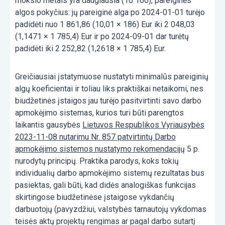
mokslo metais yra daugiausia (10 160), pareiginės
algos pokyčius: jų pareiginė alga po 2024-01-01 turėjo
padidėti nuo 1 861,86 (10,01 × 186) Eur iki 2 048,03
(1,1471 × 1 785,4) Eur ir po 2024-09-01 dar turėtų
padidėti iki 2 252,82 (1,2618 × 1 785,4) Eur.
Greičiausiai įstatymuose nustatyti minimalūs pareiginių
algų koeficientai ir toliau liks praktiškai netaikomi, nes
biudžetinės įstaigos jau turėjo pasitvirtinti savo darbo
apmokėjimo sistemas, kurios turi būti parengtos
laikantis gausybės
Lietuvos Respublikos Vyriausybės
2023-11-08 nutarimu Nr. 857 patvirtintų Darbo
apmokėjimo sistemos nustatymo rekomendacijų
5 p.
nurodytų principų. Praktika parodys, koks tokių
individualių darbo apmokėjimo sistemų rezultatas bus
pasiektas, gali būti, kad didės analogiškas funkcijas
skirtingose biudžetinėse įstaigose vykdančių
darbuotojų (pavyzdžiui, valstybės tarnautojų vykdomas
teisės aktų projektų rengimas ar pagal darbo sutartį