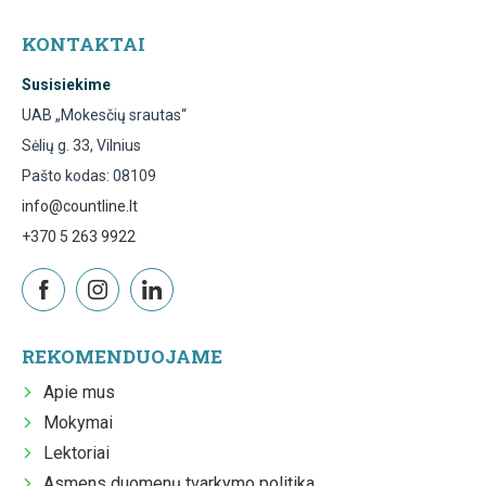
KONTAKTAI
Susisiekime
UAB „Mokesčių srautas“
Sėlių g. 33, Vilnius
Pašto kodas: 08109
info@countline.lt
+370 5 263 9922
REKOMENDUOJAME
Apie mus
Mokymai
Lektoriai
Asmens duomenų tvarkymo politika