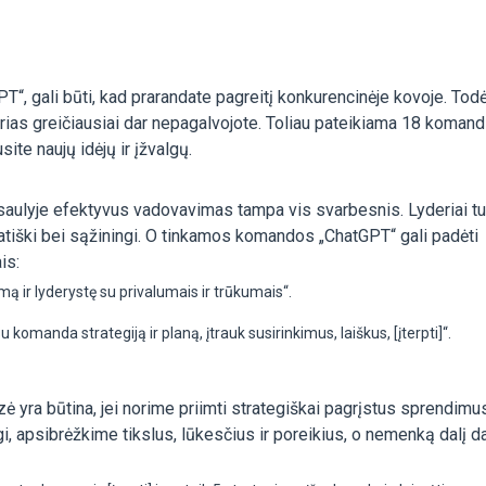
T“, gali būti, kad prarandate pagreitį konkurencinėje kovoje. Todė
urias greičiausiai dar nepagalvojote. Toliau pateikiama 18 komand
ite naujų idėjų ir įžvalgų.
aulyje efektyvus vadovavimas tampa vis svarbesnis. Lyderiai tur
empatiški bei sąžiningi. O tinkamos komandos „ChatGPT“ gali padėti
is:
ą ir lyderystę su privalumais ir trūkumais“.
anda strategiją ir planą, įtrauk susirinkimus, laiškus, [įterpti]“.
 yra būtina, jei norime priimti strategiškai pagrįstus sprendimus
gi, apsibrėžkime tikslus, lūkesčius ir poreikius, o nemenką dalį d