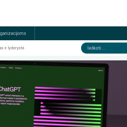
rganizacijoms
Ieškoti:
 ir lyderystė