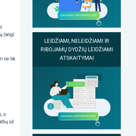
l
ų (angl.
LEIDŽIAMI, NELEIDŽIAMI IR
RIBOJAMŲ DYDŽIŲ LEIDŽIAMI
ATSKAITYMAI
i ne tik
, o
arbų už