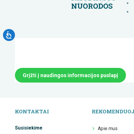
NUORODOS
Grįžti į naudingos informacijos puslapį
KONTAKTAI
REKOMENDUO
Susisiekime
Apie mus