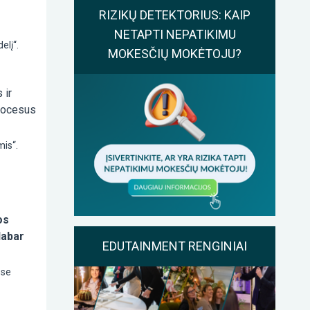
RIZIKŲ DETEKTORIUS: KAIP
NETAPTI NEPATIKIMU
elį“.
MOKESČIŲ MOKĖTOJU?
 ir
procesus
mis“.
os
dabar
EDUTAINMENT RENGINIAI
ose