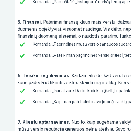
Komanda: „Paruošk 10 „Instagram“ reels’ų temų apie pr
5. Finansai.
Patarimai finansų klausimais verslui dažnai y
duomenis objektyviai, visuomet naudinga. Vis dėlto, nepa
finansinių duomenų sistemai, o naudotis patarimų funkc
Komanda: „Pagrindinės mūsų verslo sąnaudos sudaro [iš
Komanda: „Pateik man pagrindines verslo srities [įterpti
6. Teisė ir reguliavimas.
Kai kam atrodo, kad verslo re
kuris padeda užtikrinti veiklos skaidrumą ir etiką. Kita v
Komanda: „Išanalizuok Darbo kodeksą [įkelti] ir patei
Komanda: „Kaip man patobulinti savo įmonės veiklą pa
7. Klientų aptarnavimas.
Nuo to, kaip sugebame valdyti 
mūsų verslo reputacija generuos pelną ateityje. Savo ruož