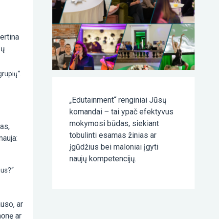
ertina
sų
grupių“.
„Edutainment“ renginiai Jūsų
komandai – tai ypač efektyvus
mokymosi būdas, siekiant
as,
tobulinti esamas žinias ar
mauja:
įgūdžius bei maloniai įgyti
naujų kompetencijų.
mus?“
uso, ar
monę ar