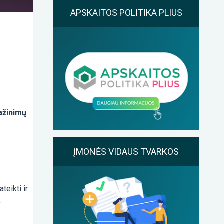
APSKAITOS POLITIKA PLIUS
ražinimų
ĮMONĖS VIDAUS TVARKOS
teikti ir
,