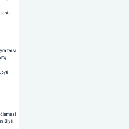
lientų
yra tarsi
artų
upyti
ičiamasi
siūlyti