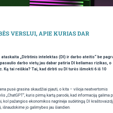
BĖS VERSLUI, APIE KURIAS DAR
ataskaita „Dirbtinis intelektas (DI) ir darbo ateitis“ be pag
 pasaulio darbo vietų jau dabar patiria DI keliamas rizikas, o
 Ką tai reiškia? Tai, kad dirbti su DI turės išmokti 6 iš 10
iena pusė grasina skaudžiai pjauti, o kita – vilioja neatvertomis
s „ChatGPT“, kuris pirmą kartą parodė, kad informaciją galima pa
Taigi, kol pažangios ekonomikos nagrinėja sudėtingą DI kraštovaizdį
ai, išnaudokime jo galimybes jau šiandien.