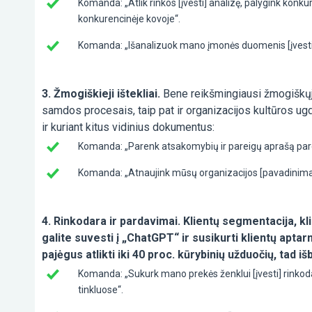
Komanda: „Atlik rinkos [įvesti] analizę, palygink konkur
konkurencinėje kovoje“.
Komanda: „Išanalizuok mano įmonės duomenis [įvesti] i
3. Žmogiškieji ištekliai.
Bene reikšmingiausi žmogiškųjų 
samdos procesais, taip pat ir organizacijos kultūros ug
ir kuriant kitus vidinius dokumentus:
Komanda: „Parenk atsakomybių ir pareigų aprašą pareig
Komanda: „Atnaujink mūsų organizacijos [pavadinimas] 
4. Rinkodara ir pardavimai. Klientų segmentacija, kli
galite suvesti į „ChatGPT“ ir susikurti klientų apta
pajėgus atlikti iki 40 proc. kūrybinių užduočių, tad iš
Komanda: „Sukurk mano prekės ženklui [įvesti] rinkod
tinkluose“.