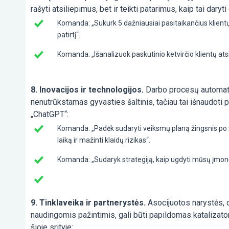
rašyti atsiliepimus, bet ir teikti patarimus, kaip tai daryti
Komanda: „Sukurk 5 dažniausiai pasitaikančius klientų 
patirtį“.
Komanda: „Išanalizuok paskutinio ketvirčio klientų ats
8. Inovacijos ir technologijos.
Darbo procesų automatiz
nenutrūkstamas gyvasties šaltinis, tačiau tai išnaudoti 
„ChatGPT“:
Komanda: „Padėk sudaryti veiksmų planą žingsnis po 
laiką ir mažinti klaidų rizikas“.
Komanda: „Sudaryk strategiją, kaip ugdyti mūsų įmonėj
9. Tinklaveika ir partnerystės.
Asocijuotos narystės, 
naudingomis pažintimis, gali būti papildomas katalizato
šioje srityje: