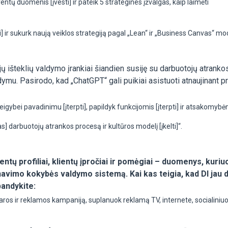
entų duomenis [įvesti] ir pateik 5 strategines įžvalgas, kaip laimėti
r sukurk naują veiklos strategiją pagal „Lean“ ir „Business Canvas“ mod
išteklių valdymo įrankiai šiandien susiję su darbuotojų atrankos
dymu. Pasirodo, kad „ChatGPT“ gali puikiai asistuoti atnaujinant 
ybei pavadinimu [įterpti], papildyk funkcijomis [įterpti] ir atsakomybė
darbuotojų atrankos procesą ir kultūros modelį [įkelti]“.
entų profiliai, klientų įpročiai ir pomėgiai – duomenys, kuriu
rnavimo kokybės valdymo sistemą. Kai kas teigia, kad DI jau 
bandykite:
aros ir reklamos kampaniją, suplanuok reklamą TV, internete, socialiniu