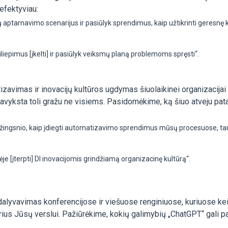
 efektyviau:
aptarnavimo scenarijus ir pasiūlyk sprendimus, kaip užtikrinti geresnę k
iliepimus [įkelti] ir pasiūlyk veiksmų planą problemoms spręsti“.
avimas ir inovacijų kultūros ugdymas šiuolaikinei organizacijai 
pavyksta toli gražu ne visiems. Pasidomėkime, ką šiuo atveju pat
žingsnio, kaip įdiegti automatizavimo sprendimus mūsų procesuose, ta
e [įterpti] DI inovacijomis grindžiamą organizacinę kultūrą“.
dalyvavimas konferencijose ir viešuose renginiuose, kuriuose ke
rius Jūsų verslui. Pažiūrėkime, kokių galimybių „ChatGPT“ gali pa