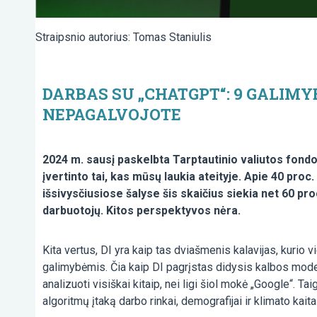
Straipsnio autorius: Tomas Staniulis
DARBAS SU „CHATGPT“: 9 GALIMY
NEPAGALVOJOTE
2024 m. sausį paskelbta Tarptautinio valiutos fondo 
įvertinto tai, kas mūsų laukia ateityje. Apie 40 proc.
išsivysčiusiose šalyse šis skaičius siekia net 60 proc.
darbuotojų. Kitos perspektyvos nėra.
Kita vertus, DI yra kaip tas dviašmenis kalavijas, kurio v
galimybėmis. Čia kaip DI pagrįstas didysis kalbos modeli
analizuoti visiškai kitaip, nei ligi šiol mokė „Google“. 
algoritmų įtaką darbo rinkai, demografijai ir klimato kait