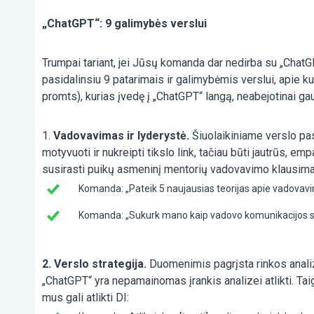
„ChatGPT“: 9 galimybės verslui
Trumpai tariant, jei Jūsų komanda dar nedirba su „ChatGP
pasidalinsiu 9 patarimais ir galimybėmis verslui, apie k
promts), kurias įvedę į „ChatGPT“ langą, neabejotinai gaus
1.
Vadovavimas ir lyderystė.
Šiuolaikiniame verslo pas
motyvuoti ir nukreipti tikslo link, tačiau būti jautrūs, 
susirasti puikų asmeninį mentorių vadovavimo klausima
Komanda: „Pateik 5 naujausias teorijas apie vadovavim
Komanda: „Sukurk mano kaip vadovo komunikacijos su kom
2. Verslo strategija.
Duomenimis pagrįsta rinkos analizė
„ChatGPT“ yra nepamainomas įrankis analizei atlikti. Tai
mus gali atlikti DI: