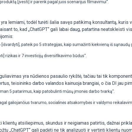
oduktą [įvesti] ir parenk pagal juos scenarijus filmavimui“.
ra lemiami, todėl turėti šalia savęs patikimą konsultantą, kuris v
isant to, kad „ChatGPT“ gali labai daug, patartina neatskleisti vi
ijomis:
vardyti], pateik po 5 strategijas, kaip sumažinti kiekvieną iš sąnaudų 
] rizikas ir 7 investicijų diversifikavimo būdus“.
guliavimas yra nūdienos pasaulio rykštė, tačiau tai tik komponent
ertus, teisininko darbo valandos kainuoja brangiai, o čia DI jau pir
k man 5 patarimus, kaip patobulinti mūsų įmonės darbo tvarką“.
gal galiojančius tvarumo, socialinės atsakomybės ir valdymo reikalavi
klientų atsiliepimus, skundus ir neigiamas patirtis, dažnai prikla
tu „ChatGPT“ gali padėti ne tik analizuoti ir vertinti klientų nuo