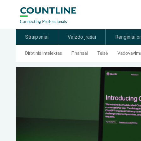
Straipsniai
Vaizdo įrašai
Renginiai o
Dirbtinis intelektas
Finansai
Teisė
Vadovavimas