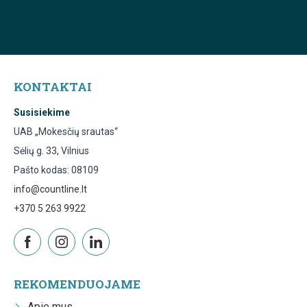
KONTAKTAI
Susisiekime
UAB „Mokesčių srautas“
Sėlių g. 33, Vilnius
Pašto kodas: 08109
info@countline.lt
+370 5 263 9922
REKOMENDUOJAME
Apie mus