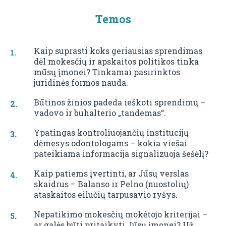
Temos
Kaip suprasti koks geriausias sprendimas
dėl mokesčių ir apskaitos politikos tinka
mūsų įmonei? Tinkamai pasirinktos
juridinės formos nauda.
Būtinos žinios padeda ieškoti sprendimų –
vadovo ir buhalterio „tandemas“.
Ypatingas kontroliuojančių institucijų
dėmesys odontologams – kokia viešai
pateikiama informacija signalizuoja šešėlį?
Kaip patiems įvertinti, ar Jūsų verslas
skaidrus – Balanso ir Pelno (nuostolių)
ataskaitos eilučių tarpusavio ryšys.
Nepatikimo mokesčių mokėtojo kriterijai –
ar galės būti pritaikyti Jūsų įmonei? Už