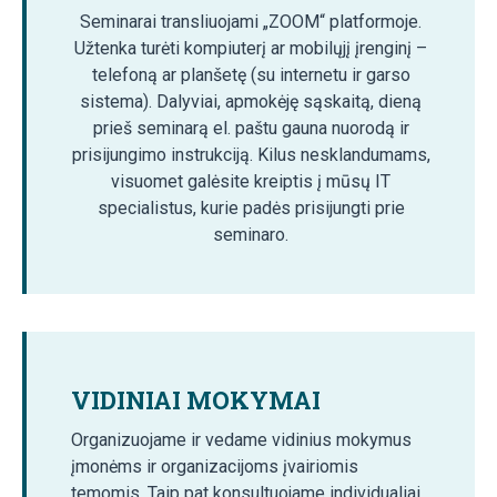
Seminarai transliuojami „ZOOM“ platformoje.
Užtenka turėti kompiuterį ar mobilųjį įrenginį –
telefoną ar planšetę (su internetu ir garso
sistema). Dalyviai, apmokėję sąskaitą, dieną
prieš seminarą el. paštu gauna nuorodą ir
prisijungimo instrukciją. Kilus nesklandumams,
visuomet galėsite kreiptis į mūsų IT
specialistus, kurie padės prisijungti prie
seminaro.
VIDINIAI MOKYMAI
Organizuojame ir vedame vidinius mokymus
įmonėms ir organizacijoms įvairiomis
temomis. Taip pat konsultuojame individualiai.