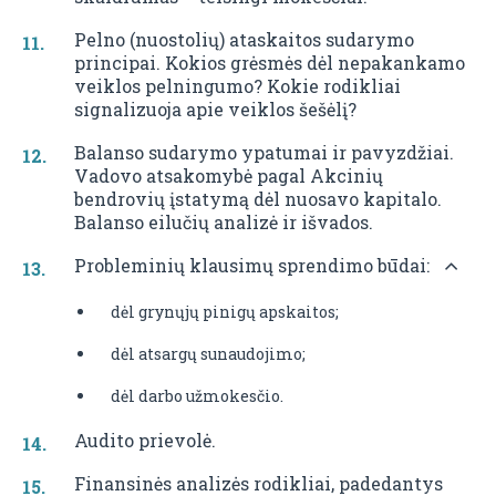
Pelno (nuostolių) ataskaitos sudarymo
principai. Kokios grėsmės dėl nepakankamo
veiklos pelningumo? Kokie rodikliai
signalizuoja apie veiklos šešėlį?
Balanso sudarymo ypatumai ir pavyzdžiai.
Vadovo atsakomybė pagal Akcinių
bendrovių įstatymą dėl nuosavo kapitalo.
Balanso eilučių analizė ir išvados.
Probleminių klausimų sprendimo būdai:
dėl grynųjų pinigų apskaitos;
dėl atsargų sunaudojimo;
dėl darbo užmokesčio.
Audito prievolė.
Finansinės analizės rodikliai, padedantys