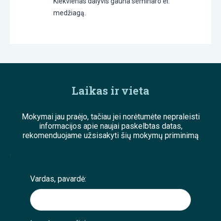
Kiekvienas dalyvis gauna seminaro el.
medžiagą.
Laikas ir vieta
Mokymai jau praėjo, tačiau jei norėtumėte nepraleisti
informacijos apie naujai paskelbtas datas,
rekomenduojame užsisakyti šių mokymų priminimą
;
Vardas, pavardė: