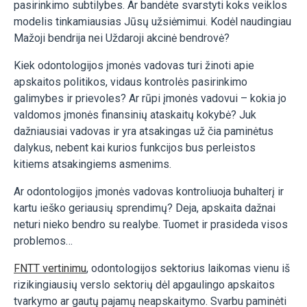
pasirinkimo subtilybes. Ar bandėte svarstyti koks veiklos
modelis tinkamiausias Jūsų užsiėmimui. Kodėl naudingiau
Mažoji bendrija nei Uždaroji akcinė bendrovė?
Kiek odontologijos įmonės vadovas turi žinoti apie
apskaitos politikos, vidaus kontrolės pasirinkimo
galimybes ir prievoles? Ar rūpi įmonės vadovui – kokia jo
valdomos įmonės finansinių ataskaitų kokybė? Juk
dažniausiai vadovas ir yra atsakingas už čia paminėtus
dalykus, nebent kai kurios funkcijos bus perleistos
kitiems atsakingiems asmenims.
Ar odontologijos įmonės vadovas kontroliuoja buhalterį ir
kartu ieško geriausių sprendimų? Deja, apskaita dažnai
neturi nieko bendro su realybe. Tuomet ir prasideda visos
problemos…
FNTT vertinimu
, odontologijos sektorius laikomas vienu iš
rizikingiausių verslo sektorių dėl apgaulingo apskaitos
tvarkymo ar gautų pajamų neapskaitymo. Svarbu paminėti