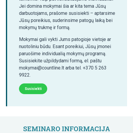
Jei domina mokymai šia ar kita tema Jūsų
darbuotojams, prašome susisiekti – aptarsime
Jūsų poreikius, suderinsime patogų laiką bei
mokymų trukmę ir formą.
Mokymai gali vykti Jums patogioje vietoje ar
nuotoliniu būdu. Esant poreikiui, Jūsų įmonei
paruošime individualią mokymų programą.
Susisiekite užpildydami formą, el. paštu
mokymai@countline.lt arba tel. +370 5 263
9922.
Susisiekti
SEMINARO INFORMACIJA