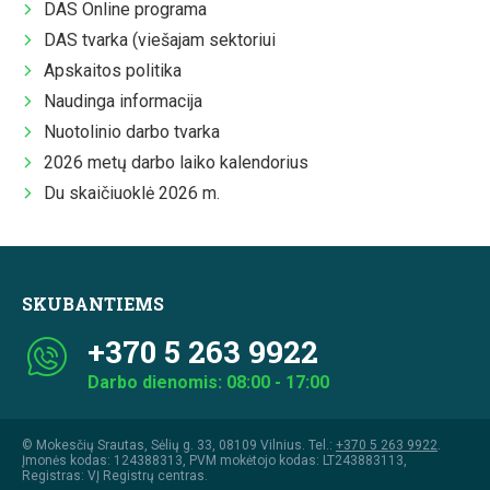
DAS Online programa
DAS tvarka (viešajam sektoriui
Apskaitos politika
Naudinga informacija
Nuotolinio darbo tvarka
2026 metų darbo laiko kalendorius
Du skaičiuoklė 2026 m.
SKUBANTIEMS
+370 5 263 9922
Darbo dienomis: 08:00 - 17:00
© Mokesčių Srautas, Sėlių g. 33, 08109 Vilnius. Tel.:
+370 5 263 9922
.
Įmonės kodas: 124388313, PVM mokėtojo kodas: LT243883113,
Registras: VĮ Registrų centras.