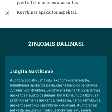
įvertinti finansines ataskaitas.
Kūrybinės apskaitos aspektai.
ŽINIOMIS DALINASI
Jurgita Navikienė
Auditorė, socialinių mokslų (ekonomikos) magistrė,
buhalterinės apskaitos paslaugas teikiančios bendrovės
„Solidus vox“ direktorė. Bendrovė teikia ne tik buhalterinės
apskaitos ir audito paslaugas, bet ir konsultuoja fizinius ir
juridinius asmenis apskaitos, mokesčių, darbo santykių bei
apskaitos politikos pasirinkimo klausimais. Auditorė taip
pat veda viešuosius ir vidinius mokymus aktualiomis