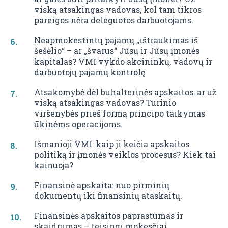
viską atsakingas vadovas, kol tam tikros
pareigos nėra deleguotos darbuotojams.
Neapmokestintų pajamų „ištraukimas iš
šešėlio“ – ar „švarus“ Jūsų ir Jūsų įmonės
kapitalas? VMI vykdo akcininkų, vadovų ir
darbuotojų pajamų kontrolę.
Atsakomybė dėl buhalterinės apskaitos: ar už
viską atsakingas vadovas? Turinio
viršenybės prieš formą principo taikymas
ūkinėms operacijoms.
Išmanioji VMI: kaip ji keičia apskaitos
politiką ir įmonės veiklos procesus? Kiek tai
kainuoja?
Finansinė apskaita: nuo pirminių
dokumentų iki finansinių ataskaitų.
Finansinės apskaitos paprastumas ir
skaidrumas – teisingi mokesčiai.