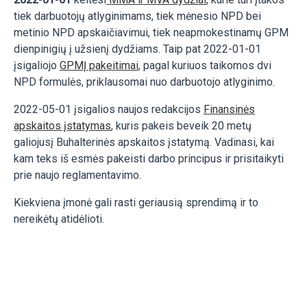
tiek darbuotojų atlyginimams, tiek mėnesio NPD bei
metinio NPD apskaičiavimui, tiek neapmokestinamų GPM
dienpinigių į užsienį dydžiams. Taip pat 2022-01-01
įsigaliojo
GPMĮ pakeitimai
, pagal kuriuos taikomos dvi
NPD formulės, priklausomai nuo darbuotojo atlyginimo.
2022-05-01 įsigalios naujos redakcijos
Finansinės
apskaitos įstatymas
, kuris pakeis beveik 20 metų
galiojusį Buhalterinės apskaitos įstatymą. Vadinasi, kai
kam teks iš esmės pakeisti darbo principus ir prisitaikyti
prie naujo reglamentavimo.
Kiekviena įmonė gali rasti geriausią sprendimą ir to
nereikėtų atidėlioti.