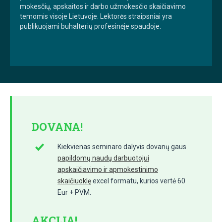
mokesčių, apskaitos ir darbo užmokesčio skaičiavimo
temomis visoje Lietuvoje. Lektorės straipsniai yra
publikuojami buhalterių profesinėje spaudoje.
DOVANA!
Kiekvienas seminaro dalyvis dovanų gaus
papildomų naudų darbuotojui
apskaičiavimo ir apmokestinimo
skaičiuoklę
excel formatu, kurios vertė 60
Eur + PVM.
AKCIJA!