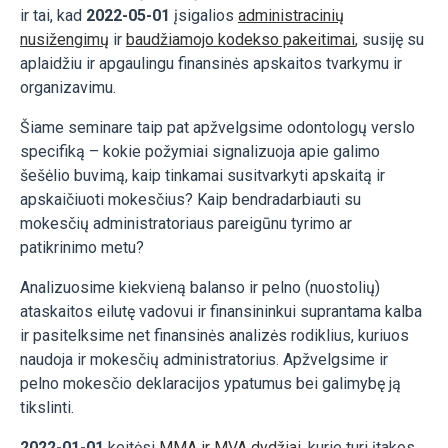
ir tai, kad
2022-05-01
įsigalios
administracinių
nusižengimų
ir
baudžiamojo kodekso pakeitimai
, susiję su
aplaidžiu ir apgaulingu finansinės apskaitos tvarkymu ir
organizavimu.
Šiame seminare taip pat apžvelgsime odontologų verslo
specifiką – kokie požymiai signalizuoja apie galimo
šešėlio buvimą, kaip tinkamai susitvarkyti apskaitą ir
apskaičiuoti mokesčius? Kaip bendradarbiauti su
mokesčių administratoriaus pareigūnu tyrimo ar
patikrinimo metu?
Analizuosime kiekvieną balanso ir pelno (nuostolių)
ataskaitos eilutę vadovui ir finansininkui suprantama kalba
ir pasitelksime net finansinės analizės rodiklius, kuriuos
naudoja ir mokesčių administratorius. Apžvelgsime ir
pelno mokesčio deklaracijos ypatumus bei galimybę ją
tikslinti.
2022-01-01
keitėsi
MMA ir MVA dydžiai
, kurie turi įtakos