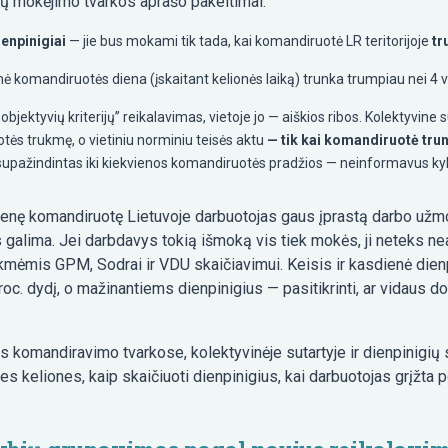
gių mokėjimo tvarkos aprašo pakeitimai:
enpinigiai
— jie bus mokami tik tada, kai komandiruotė LR teritorijoje
tr
nė komandiruotės diena (įskaitant kelionės laiką) trunka trumpiau nei 4 
jektyvių kriterijų” reikalavimas, vietoje jo — aiškios ribos. Kolektyvine s
tės trukmę, o vietiniu norminiu teisės aktu
— tik kai komandiruotė trun
supažindintas iki kiekvienos komandiruotės pradžios — neinformavus kyla 
nę komandiruotę Lietuvoje darbuotojas gaus įprastą darbo užmo
galima. Jei darbdavys tokią išmoką vis tiek mokės, ji neteks n
mis GPM, Sodrai ir VDU skaičiavimui. Keisis ir kasdienė dienp
. dydį, o mažinantiems dienpinigius — pasitikrinti, ar vidaus doku
s komandiravimo tvarkose, kolektyvinėje sutartyje ir dienpinigių 
nes keliones, kaip skaičiuoti dienpinigius, kai darbuotojas grįžta 