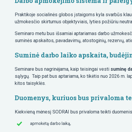
Darbo apmokėjimo sistema ir pareig
Praktikoje socialinės globos įstaigoms kyla svarbūs kla
užmokesčio skirtumus objektyviais, lyties požiūriu neutral
Seminaro metu bus išsamiai aptariamas darbo užmokesči
suminės apskaitos, pavadavimų, atostoginių, rezervų, atid
Suminė darbo laiko apskaita, budėj
Seminare bus nagrinėjama, kaip teisingai vesti
suminę da
sąlygų. Taip pat bus aptariama, ko tikėtis nuo 2026 m. lap
kitos taisyklės.
Duomenys, kuriuos bus privaloma t
Kiekvieną mėnesį SODRAI bus privaloma teikti duomenis
apmokėtą darbo laiką,