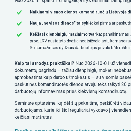
Nuo 2026 m. spalio 1 d. įsigalioja trys esminiai Dienpini
Naikinami vienos dienos komandiruočių Lietuvoje di
Nauja „ne visos dienos” taisyklė:
kai pirma ar paskuti
Keičiasi dienpinigių mažinimo tvarka:
panaikinamas „ob
proc. LRV nustatyto dydžio neatsižvelgiant į komandiruo
Su sumažintais dydžiais darbuotojas privalo būti raštu 
Kaip tai atrodys praktiškai?
Nuo 2026-10-01 už vienadie
dokumentų pagrindu — tačiau dienpinigių mokėti nebebus 
apmokestinta kaip darbo užmokestis — su visomis pasekmė
paskutinės komandiruotės dienos atveju teks taikyti 20 proc
darbuotojų informavimas prieš kiekvieną komandiruotę.
Seminare aptarsime, ką dėl šių pakeitimų peržiūrėti vidau
darbuotojams, kurie iki šiol reguliariai vykdavo į vienadie
keičiasi maršrutas.