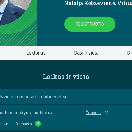
Natalja Kobzevienė
,
Viliu
REGISTRUOTIS
Lektorius
Data ir vieta
Di
Laikas ir vieta
lyvio namuose arba darbo vietoje
untline mokymų auditorija
Žr. adresą
kavimo informacija:
?