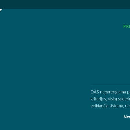
PR
DAS neparengiama per d
kriterijus, viską sude
veikiančia sistema, 
Nen