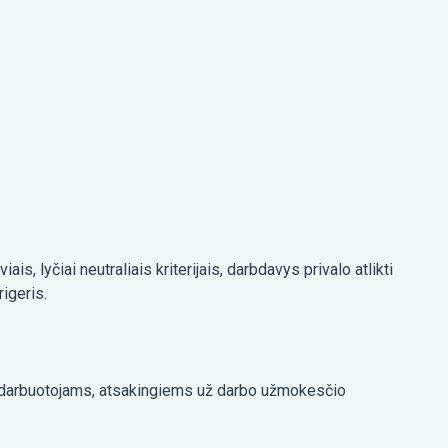
s, lyčiai neutraliais kriterijais, darbdavys privalo atlikti
rigeris.
s darbuotojams, atsakingiems už darbo užmokesčio