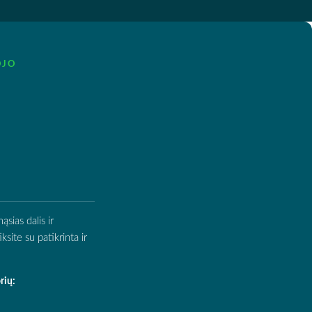
OJO
sias dalis ir
site su patikrinta ir
rių: