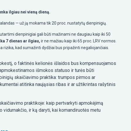
unka ilgiau nei vieną dieną.
valandas — už ją mokama tik 20 proc. nustatytų dienpinigių.
utartimi dienpinigiai gali būti mažinami ne daugiau kaip iki 50
ka 7 dienas ar ilgiau,
ir ne mažiau kaip iki 65 proc. LRV normos.
rizika, kad sumažinti dydžiai bus pripažinti negaliojančiais.
kestį, o faktinės kelionės išlaidos bus kompensuojamos
eapmokestinamos išmokos statuso ir turės būti
inigių skaičiavimo praktika: trumpos pirmos ar
mentai atitinka naująsias ribas ir ar užtikrintas rašytinis
skaičiavimo praktikoje: kaip pertvarkyti apmokėjimą
po vidurnakčio, ir ką daryti, kai komandiruotės metu