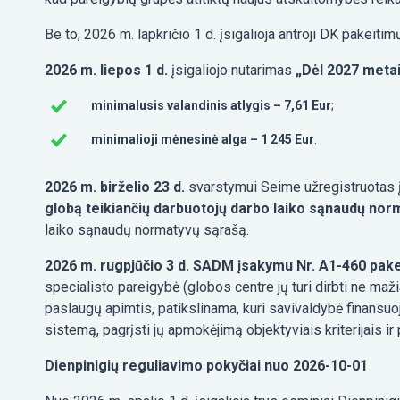
Be to, 2026 m. lapkričio 1 d. įsigalioja antroji DK pakeitim
2026 m. liepos 1 d.
įsigaliojo nutarimas
„Dėl 2027 meta
minimalusis valandinis atlygis – 7,61 Eur
;
minimalioji mėnesinė alga – 1 245 Eur
.
2026 m. birželio 23 d.
svarstymui Seime užregistruotas į
globą teikiančių darbuotojų darbo laiko sąnaudų nor
laiko sąnaudų normatyvų sąrašą.
2026 m. rugpjūčio 3 d. SADM įsakymu Nr. A1-460 pak
specialisto pareigybė (globos centre jų turi dirbti ne ma
paslaugų apimtis, patikslinama, kuri savivaldybė finansu
sistemą, pagrįsti jų apmokėjimą objektyviais kriterijais
Dienpinigių reguliavimo pokyčiai nuo 2026-10-01