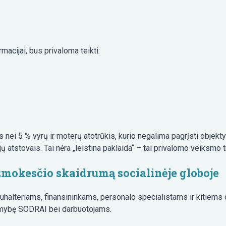
macijai, bus privaloma teikti:
ei 5 % vyrų ir moterų atotrūkis, kurio negalima pagrįsti objektyviai
ų atstovais. Tai nėra „leistina paklaida“ – tai privalomo veiksmo t
žmokesčio skaidrumą socialinėje globoje
uhalteriams, finansininkams, personalo specialistams ir kitiem
tomybę SODRAI bei darbuotojams.