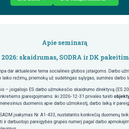
Apie seminarą
e 2026: skaidrumas, SODRA ir DK pakeitim
pa dar aktualesne tema socialinės globos įstaigoms. Darbo užmo
rbo laiko režimų, priemokų už sudėtingas sąlygas, suminės darbo l
oksnis – įsigaliojo ES darbo užmokesčio skaidrumo direktyvą (ES 
 konkretiems įpareigojimams: iki 2026-12-31 privalės turėti
objekty
mėnesinius duomenis apie darbo užmokestį, darbo laiką ir parei
 SADM įsakymas Nr. A1-433, nustatantis konkrečią duomenų teiki
ti ir darbuotojo pareigybės grupės numerį pagal darbo apmokėjim
alavimus.