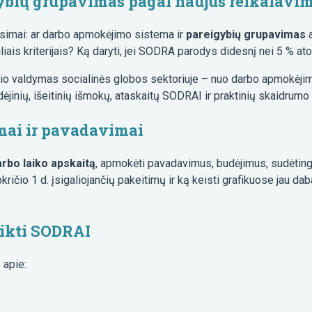
ybių grupavimas pagal naujus reikalavi
usimai: ar darbo apmokėjimo sistema ir
pareigybių grupavimas
a
iais kriterijais? Ką daryti, jei SODRA parodys didesnį nei 5 % at
o valdymas socialinės globos sektoriuje – nuo darbo apmokėjim
ėjinių, išeitinių išmokų, ataskaitų SODRAI ir praktinių skaidrumo
imai ir pavadavimai
rbo laiko apskaitą
, apmokėti pavadavimus, budėjimus, sudėtin
kričio 1 d. įsigaliojančių pakeitimų ir ką keisti grafikuose jau da
eikti SODRAI
 apie: