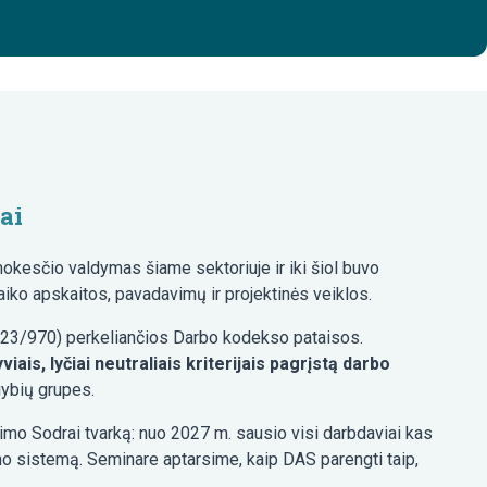
ai
kesčio valdymas šiame sektoriuje ir iki šiol buvo
aiko apskaitos, pavadavimų ir projektinės veiklos.
2023/970) perkeliančios Darbo kodekso pataisos.
viais, lyčiai neutraliais kriterijais pagrįstą darbo
gybių grupes.
mo Sodrai tvarką: nuo 2027 m. sausio visi darbdaviai kas
o sistemą. Seminare aptarsime, kaip DAS parengti taip,