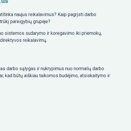
mus
titinka naujus reikalavimus? Kaip pagrįsti darbo
otrūkį pareigybių grupėje?
o sistemos sudarymo ir koregavimo iki priemokų,
 direktyvos reikalavimų.
gas darbo sąlygas ir nukrypimus nuo normalių darbo
bar, kad būtų aiškiau taikomos budėjimo, atsiskaitymo ir