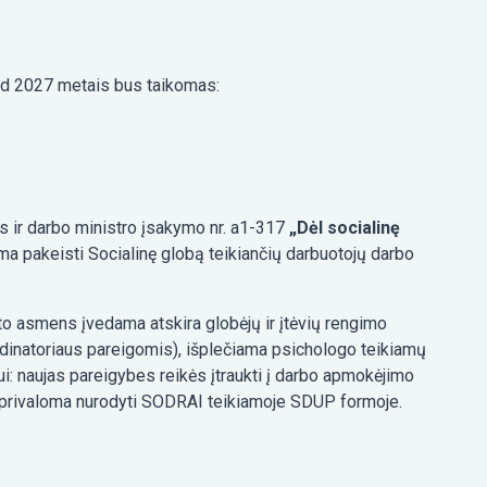
ad 2027 metais bus taikomas:
 ir darbo ministro įsakymo nr. a1-317
„Dėl socialinę
a pakeisti Socialinę globą teikiančių darbuotojų darbo
oto asmens įvedama atskira globėjų ir įtėvių rengimo
ordinatoriaus pareigomis), išplečiama psichologo teikiamų
i: naujas pareigybes reikės įtraukti į darbo apmokėjimo
io privaloma nurodyti SODRAI teikiamoje SDUP formoje.