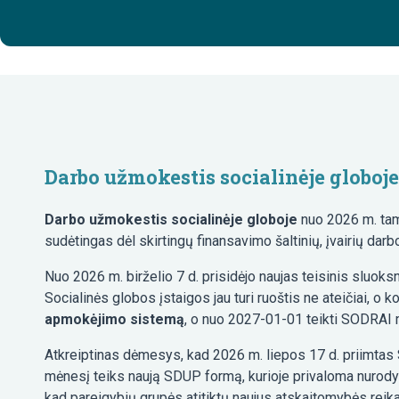
Darbo užmokestis socialinėje globoj
Darbo užmokestis socialinėje globoje
nuo 2026 m. tam
sudėtingas dėl skirtingų finansavimo šaltinių, įvairių da
Nuo 2026 m. birželio 7 d. prisidėjo naujas teisinis slu
Socialinės globos įstaigos jau turi ruoštis ne ateičiai, o
apmokėjimo sistemą
, o nuo 2027-01-01 teikti SODRAI 
Atkreiptinas dėmesys, kad 2026 m. liepos 17 d. priimtas
mėnesį teiks naują SDUP formą, kurioje privaloma nurody
kad pareigybių grupės atitiktų naujus atskaitomybės reik