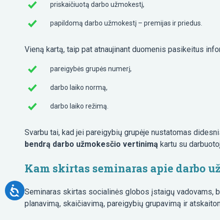
priskaičiuotą darbo užmokestį,
papildomą darbo užmokestį – premijas ir priedus.
Vieną kartą, taip pat atnaujinant duomenis pasikeitus infor
pareigybės grupės numerį,
darbo laiko normą,
darbo laiko režimą.
Svarbu tai, kad jei pareigybių grupėje nustatomas didesnis n
bendrą darbo užmokesčio vertinimą
kartu su darbuotoj
Kam skirtas seminaras apie darbo u
Seminaras skirtas socialinės globos įstaigų vadovams, b
planavimą, skaičiavimą, pareigybių grupavimą ir atskai