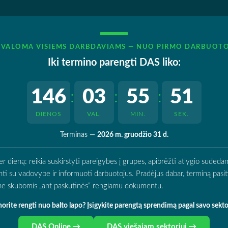
IVALOMA VISIEMS DARBDAVIAMS — NUO PIRMO DARBUOT
Iki termino parengti DAS liko:
146
03
55
50
:
:
:
DIENOS
VAL.
MIN.
SEK.
Terminas —
2026 m. gruodžio 31 d.
ieną: reikia suskirstyti pareigybes į grupes, apibrėžti atlygio sudedamą
rinti su vadovybe ir informuoti darbuotojus. Pradėjus dabar, terminą pasitik
o ne skubomis „ant paskutinės“ rengiamu dokumentu.
orite rengti nuo balto lapo? Įsigykite parengtą sprendimą pagal savo sekto
DAS Online →
DAS viešajam sektoriui →