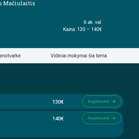
s Mačiulaitis
6 ak. val.
Kaina: 130 – 140€
enotvarkė
Vidiniai mokymai šia tema
130€
Registruotis
140€
Registruotis