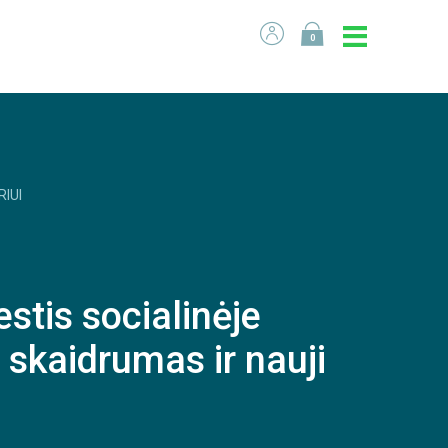
0
RIUI
tis socialinėje
 skaidrumas ir nauji