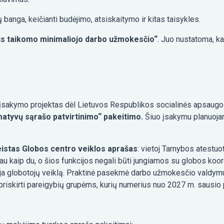
ų banga, keičianti budėjimo, atsiskaitymo ir kitas taisykles.
is taikomo minimaliojo darbo užmokesčio“
. Juo nustatoma, k
sakymo projektas dėl Lietuvos Respublikos socialinės apsaugos
matyvų sąrašo patvirtinimo“ pakeitimo.
Šiuo įsakymu planuojam
eistas Globos centro veiklos aprašas
: vietoj Tarnybos atestu
žiau kaip du, o šios funkcijos negali būti jungiamos su globos ko
oja globotojų veiklą. Praktinė pasekmė darbo užmokesčio valdymu
 ir priskirti pareigybių grupėms, kurių numerius nuo 2027 m. saus