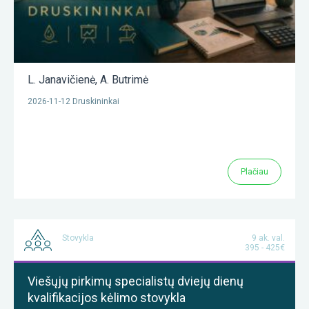
L. Janavičienė
,
A. Butrimė
2026-11-12 Druskininkai
Plačiau
Stovykla
9 ak. val.
395 - 425€
Viešųjų pirkimų specialistų dviejų dienų
kvalifikacijos kėlimo stovykla