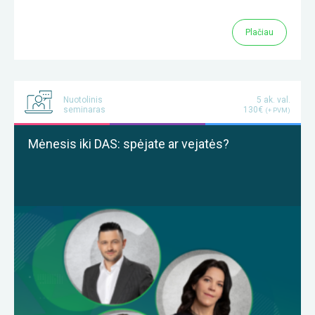
Plačiau
Nuotolinis
5 ak. val.
seminaras
130€
(+ PVM)
Mėnesis iki DAS: spėjate ar vejatės?