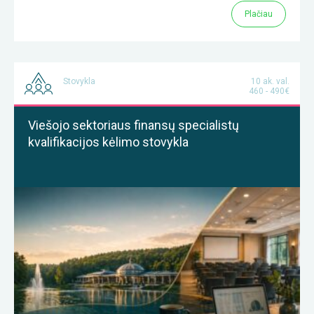
Plačiau
Stovykla
10 ak. val.
460 - 490€
Viešojo sektoriaus finansų specialistų
kvalifikacijos kėlimo stovykla