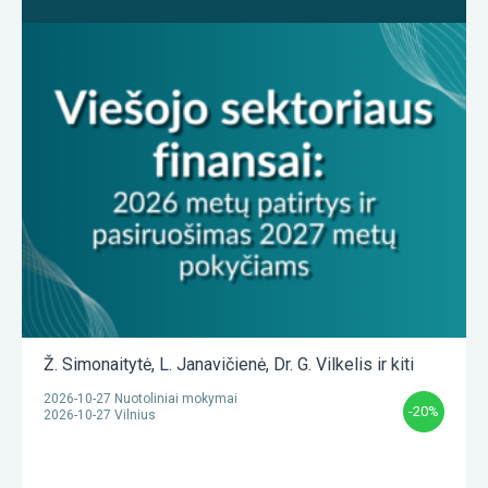
Ž. Simonaitytė
,
L. Janavičienė
,
Dr. G. Vilkelis
ir kiti
2026-10-27 Nuotoliniai mokymai
-20%
2026-10-27 Vilnius