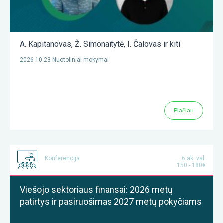
A. Kapitanovas
,
Ž. Simonaitytė
,
I. Čalovas
ir kiti
2026-10-23 Nuotoliniai mokymai
Plačiau
Konferencija
6 ak. val.
150 - 180€
Viešojo sektoriaus finansai: 2026 metų
patirtys ir pasiruošimas 2027 metų pokyčiams