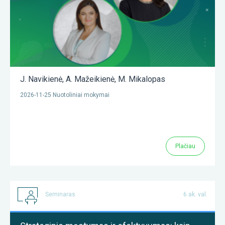
J. Navikienė
,
A. Mažeikienė
,
M. Mikalopas
2026-11-25 Nuotoliniai mokymai
Plačiau
Seminaras
6 ak. val.