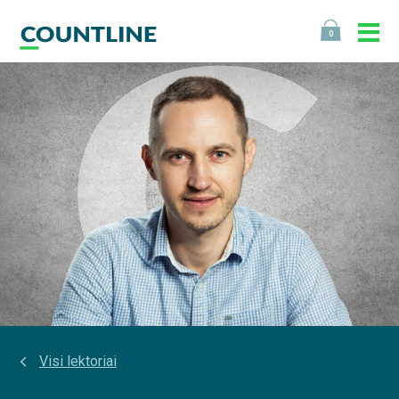
0
Visi lektoriai