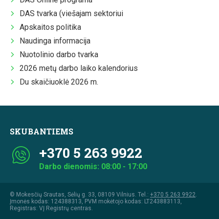
DAS tvarka (viešajam sektoriui
Apskaitos politika
Naudinga informacija
Nuotolinio darbo tvarka
2026 metų darbo laiko kalendorius
Du skaičiuoklė 2026 m.
SKUBANTIEMS
+370 5 263 9922
Darbo dienomis: 08:00 - 17:00
© Mokesčių Srautas, Sėlių g. 33, 08109 Vilnius. Tel.:
+370 5 263 9922
.
Įmonės kodas: 124388313, PVM mokėtojo kodas: LT243883113,
Registras: VĮ Registrų centras.