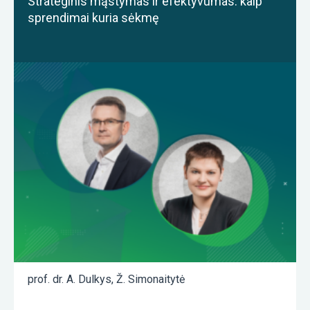
Strateginis mąstymas ir efektyvumas: kaip
sprendimai kuria sėkmę
prof. dr. A. Dulkys
,
Ž. Simonaitytė