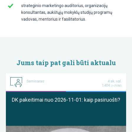
strateginio marketingo auditorius, organizacijų
konsultantas, aukštųjų mokyklų studijų programų
vadovas, mentorius ir fasilitatorius.
Jums taip pat gali būti aktualu
Seminaras
4 ak. val.
140€
(+ PVM)
DK pakeitimai nuo 2026-11-01: kaip pasiruošti?