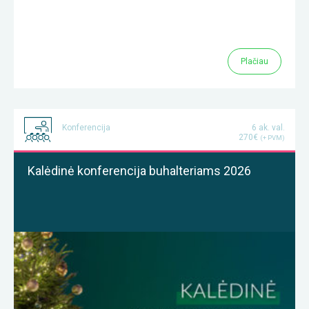
Plačiau
Konferencija
6 ak. val.
270€
(+ PVM)
Kalėdinė konferencija buhalteriams 2026