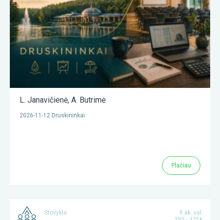
L. Janavičienė
,
A. Butrimė
2026-11-12 Druskininkai
Plačiau
Stovykla
9 ak. val.
395 - 425€