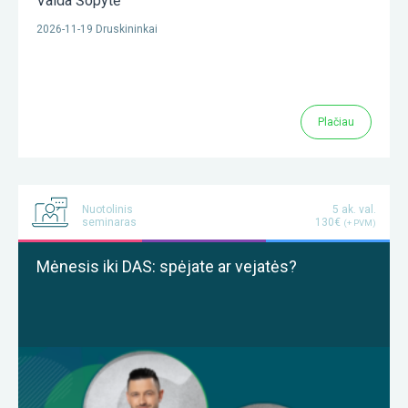
Vaida Šopytė
2026-11-19 Druskininkai
Plačiau
Nuotolinis
5 ak. val.
seminaras
130€
(+ PVM)
Mėnesis iki DAS: spėjate ar vejatės?