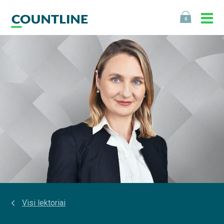
0
Visi lektoriai