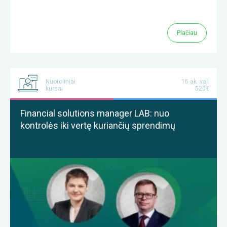
Plačiau
Nuotoliniai
16 ak. val.
kursai
520€
Financial solutions manager LAB: nuo
kontrolės iki vertę kuriančių sprendimų