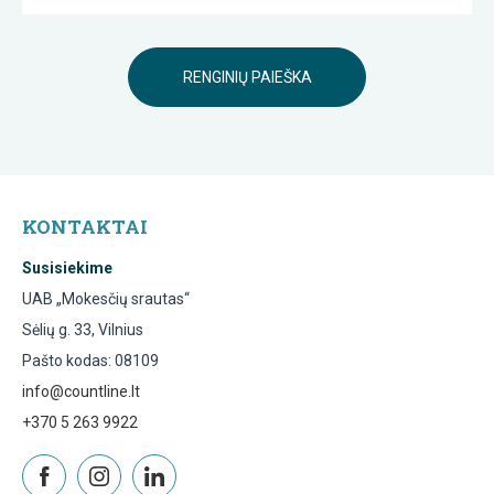
RENGINIŲ PAIEŠKA
KONTAKTAI
Susisiekime
UAB „Mokesčių srautas“
Sėlių g. 33, Vilnius
Pašto kodas: 08109
info@countline.lt
+370 5 263 9922