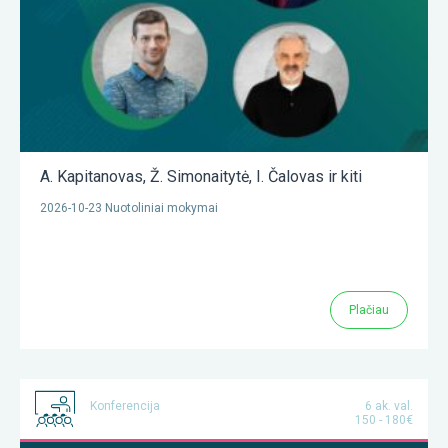
A. Kapitanovas
,
Ž. Simonaitytė
,
I. Čalovas
ir kiti
2026-10-23 Nuotoliniai mokymai
Plačiau
Konferencija
6 ak. val.
150 - 180€