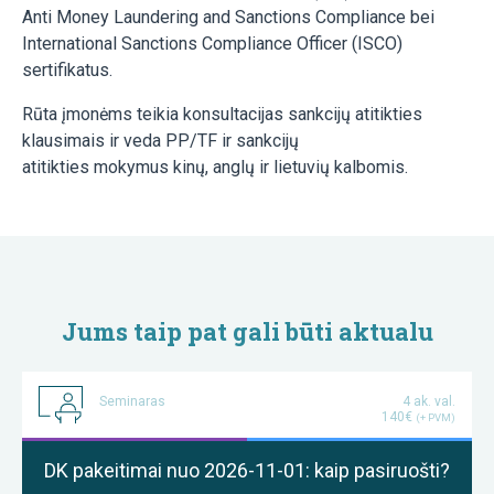
Anti Money Laundering and Sanctions Compliance bei
International Sanctions Compliance Officer (ISCO)
sertifikatus.
Rūta įmonėms teikia konsultacijas sankcijų atitikties
klausimais ir veda PP/TF ir sankcijų
atitikties mokymus kinų, anglų ir lietuvių kalbomis.
Jums taip pat gali būti aktualu
Seminaras
4 ak. val.
140€
(+ PVM)
DK pakeitimai nuo 2026-11-01: kaip pasiruošti?