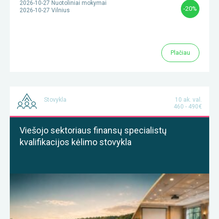
2026-10-27 Nuotoliniai mokymai
-20%
2026-10-27 Vilnius
Plačiau
Stovykla
10 ak. val.
460 - 490€
Viešojo sektoriaus finansų specialistų
kvalifikacijos kėlimo stovykla