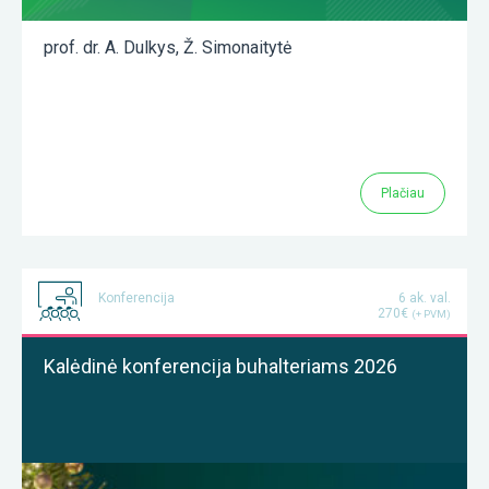
prof. dr. A. Dulkys
,
Ž. Simonaitytė
Plačiau
Konferencija
6 ak. val.
270€
(+ PVM)
Kalėdinė konferencija buhalteriams 2026