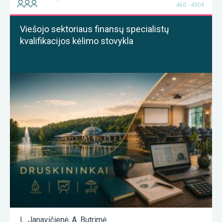
460 - 490€
Viešojo sektoriaus finansų specialistų
kvalifikacijos kėlimo stovykla
L. Janavičienė
,
A. Butrimė