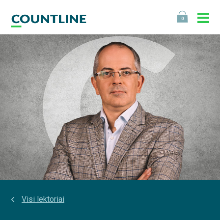
0
Visi lektoriai