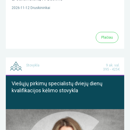
2026-11-12 Druskininkai
Plačiau
Stovykla
9 ak. val.
395 - 425€
Viešųjų pirkimų specialistų dviejų dienų
kvalifikacijos kėlimo stovykla