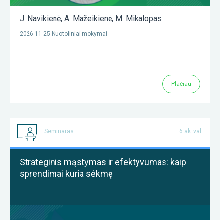
J. Navikienė
,
A. Mažeikienė
,
M. Mikalopas
2026-11-25 Nuotoliniai mokymai
Plačiau
Seminaras
6 ak. val.
Strateginis mąstymas ir efektyvumas: kaip
sprendimai kuria sėkmę