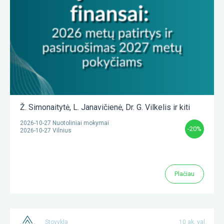
Ž. Simonaitytė
,
L. Janavičienė
,
Dr. G. Vilkelis
ir kiti
2026-10-27 Nuotoliniai mokymai
-20%
2026-10-27 Vilnius
Plačiau
Stovykla
10 ak. val.