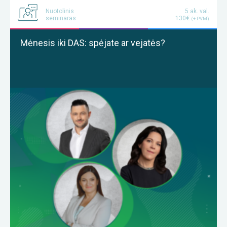
Nuotolinis
5 ak. val.
seminaras
130€
(+ PVM)
Mėnesis iki DAS: spėjate ar vejatės?