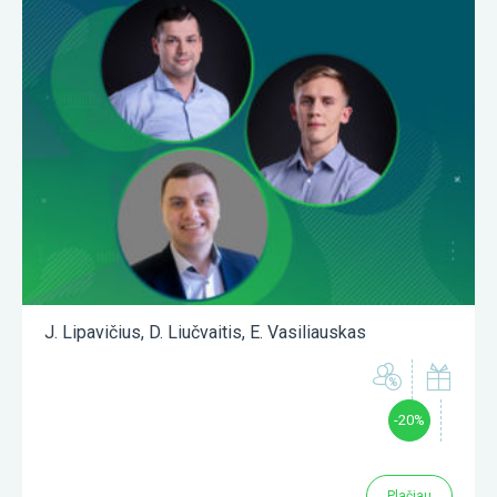
J. Lipavičius
,
D. Liučvaitis
,
E. Vasiliauskas
-20%
Plačiau