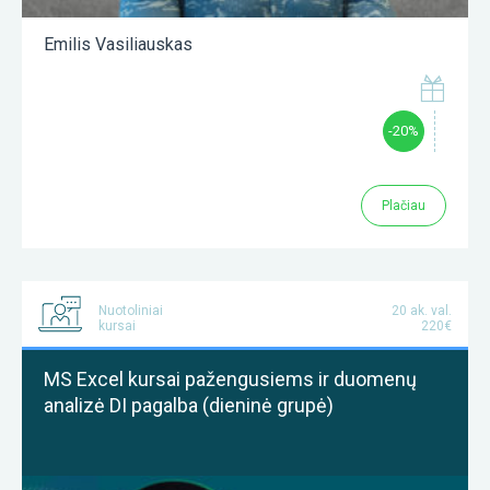
Emilis Vasiliauskas
-20%
Plačiau
Nuotoliniai
20 ak. val.
kursai
220€
MS Excel kursai pažengusiems ir duomenų
analizė DI pagalba (dieninė grupė)