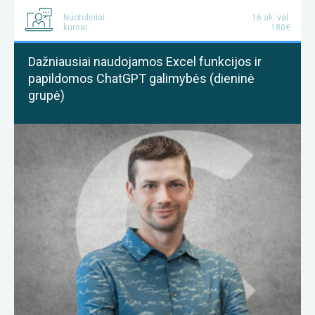
Nuotoliniai
16 ak. val.
kursai
180€
Dažniausiai naudojamos Excel funkcijos ir
papildomos ChatGPT galimybės (dieninė
grupė)