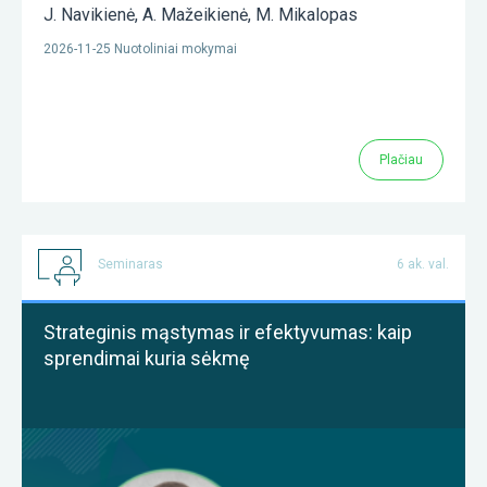
J. Navikienė
,
A. Mažeikienė
,
M. Mikalopas
2026-11-25 Nuotoliniai mokymai
Plačiau
Seminaras
6 ak. val.
Strateginis mąstymas ir efektyvumas: kaip
sprendimai kuria sėkmę