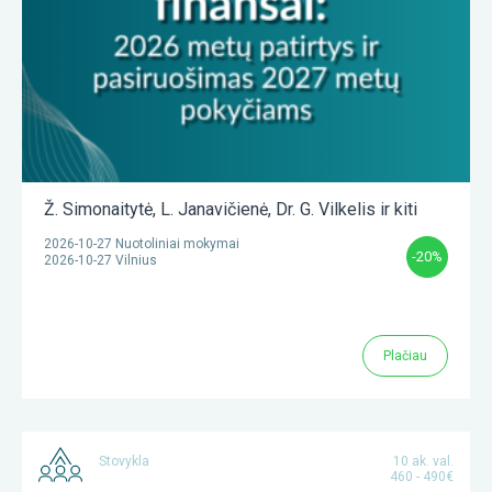
Ž. Simonaitytė
,
L. Janavičienė
,
Dr. G. Vilkelis
ir kiti
2026-10-27 Nuotoliniai mokymai
-20%
2026-10-27 Vilnius
Plačiau
Stovykla
10 ak. val.
460 - 490€