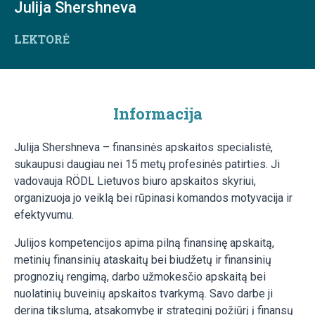
Julija Shershneva
LEKTORĖ
Informacija
Julija Shershneva – finansinės apskaitos specialistė,
sukaupusi daugiau nei 15 metų profesinės patirties. Ji
vadovauja RÖDL Lietuvos biuro apskaitos skyriui,
organizuoja jo veiklą bei rūpinasi komandos motyvacija ir
efektyvumu.
Julijos kompetencijos apima pilną finansinę apskaitą,
metinių finansinių ataskaitų bei biudžetų ir finansinių
prognozių rengimą, darbo užmokesčio apskaitą bei
nuolatinių buveinių apskaitos tvarkymą. Savo darbe ji
derina tikslumą, atsakomybę ir strateginį požiūrį į finansų