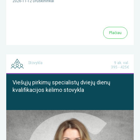
2026-11-12 Druskininkai
Plačiau
Stovykla
9 ak. val.
395 - 425€
Viešųjų pirkimų specialistų dviejų dienų
kvalifikacijos kėlimo stovykla