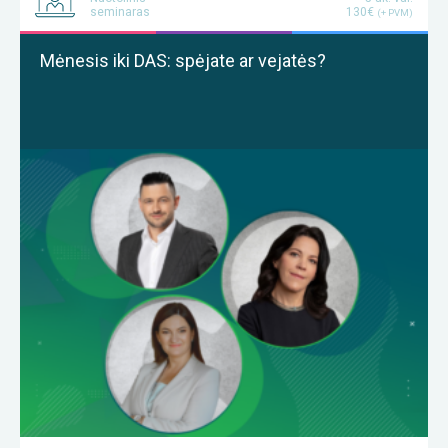
seminaras
130€
(+ PVM)
Mėnesis iki DAS: spėjate ar vejatės?