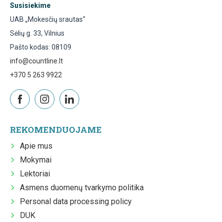
Susisiekime
UAB „Mokesčių srautas“
Sėlių g. 33, Vilnius
Pašto kodas: 08109
info@countline.lt
+370 5 263 9922
REKOMENDUOJAME
Apie mus
Mokymai
Lektoriai
Asmens duomenų tvarkymo politika
Personal data processing policy
DUK