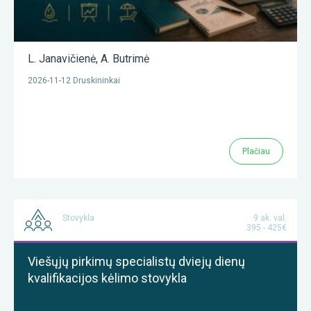
L. Janavičienė
,
A. Butrimė
2026-11-12 Druskininkai
Plačiau
Stovykla
9 ak. val.
395 - 425€
Viešųjų pirkimų specialistų dviejų dienų
kvalifikacijos kėlimo stovykla