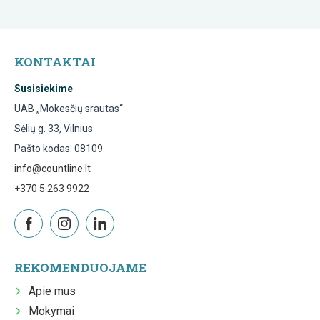
KONTAKTAI
Susisiekime
UAB „Mokesčių srautas“
Sėlių g. 33, Vilnius
Pašto kodas: 08109
info@countline.lt
+370 5 263 9922
REKOMENDUOJAME
Apie mus
Mokymai