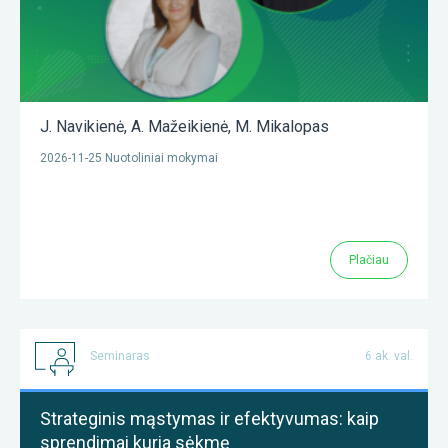
J. Navikienė
,
A. Mažeikienė
,
M. Mikalopas
2026-11-25 Nuotoliniai mokymai
Plačiau
Seminaras
6 ak. val.
Strateginis mąstymas ir efektyvumas: kaip
sprendimai kuria sėkmę