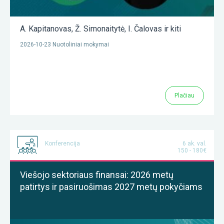
A. Kapitanovas
,
Ž. Simonaitytė
,
I. Čalovas
ir kiti
2026-10-23 Nuotoliniai mokymai
Plačiau
Konferencija
6 ak. val.
150 - 180€
Viešojo sektoriaus finansai: 2026 metų
patirtys ir pasiruošimas 2027 metų pokyčiams