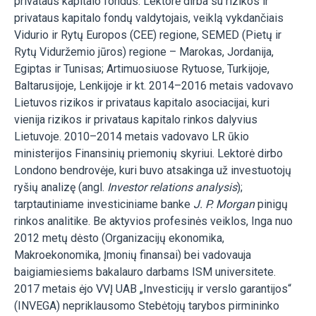
privataus kapitalo fondus. Lektorė dirba su rizikos ir
privataus kapitalo fondų valdytojais, veiklą vykdančiais
Vidurio ir Rytų Europos (CEE) regione, SEMED (Pietų ir
Rytų Viduržemio jūros) regione – Marokas, Jordanija,
Egiptas ir Tunisas; Artimuosiuose Rytuose, Turkijoje,
Baltarusijoje, Lenkijoje ir kt. 2014–2016 metais vadovavo
Lietuvos rizikos ir privataus kapitalo asociacijai, kuri
vienija rizikos ir privataus kapitalo rinkos dalyvius
Lietuvoje. 2010–2014 metais vadovavo LR ūkio
ministerijos Finansinių priemonių skyriui. Lektorė dirbo
Londono bendrovėje, kuri buvo atsakinga už investuotojų
ryšių analizę (angl.
Investor relations analysis
);
tarptautiniame investiciniame banke
J. P. Morgan
pinigų
rinkos analitike. Be aktyvios profesinės veiklos, Inga nuo
2012 metų dėsto (Organizacijų ekonomika,
Makroekonomika, Įmonių finansai) bei vadovauja
baigiamiesiems bakalauro darbams ISM universitete.
2017 metais ėjo VVĮ UAB „Investicijų ir verslo garantijos“
(INVEGA) nepriklausomo Stebėtojų tarybos pirmininko