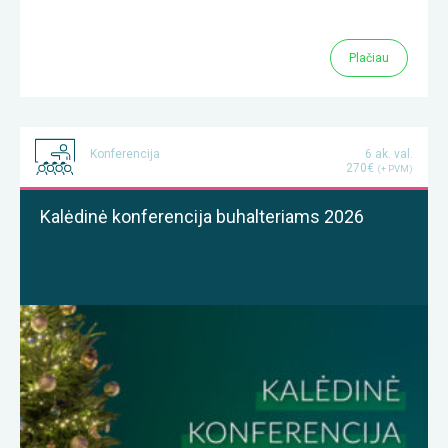
Plačiau
Konferencija
6 ak. val.
270€
(+ PVM)
Kalėdinė konferencija buhalteriams 2026