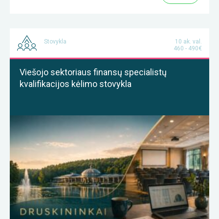
Stovykla
10 ak. val.
460 - 490€
Viešojo sektoriaus finansų specialistų
kvalifikacijos kėlimo stovykla