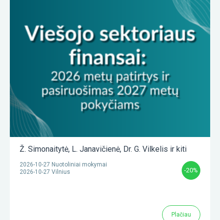
Ž. Simonaitytė
,
L. Janavičienė
,
Dr. G. Vilkelis
ir kiti
2026-10-27 Nuotoliniai mokymai
-20%
2026-10-27 Vilnius
Plačiau