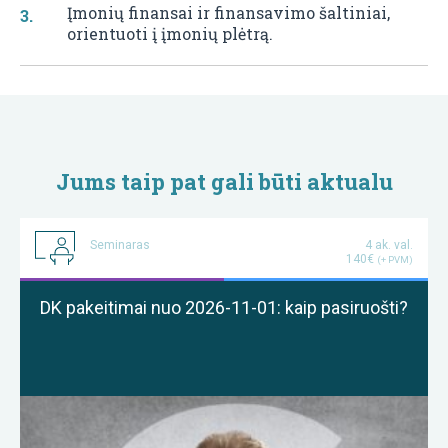
Įmonių finansai ir finansavimo šaltiniai,
orientuoti į įmonių plėtrą.
Jums taip pat gali būti aktualu
Seminaras
4 ak. val.
140€
(+ PVM)
DK pakeitimai nuo 2026-11-01: kaip pasiruošti?