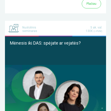
Plačiau
Nuotolinis
5 ak. val.
seminaras
130€
(+ PVM)
Mėnesis iki DAS: spėjate ar vejatės?