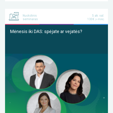
Nuotolinis
5 ak. val.
seminaras
130€
(+ PVM)
Mėnesis iki DAS: spėjate ar vejatės?