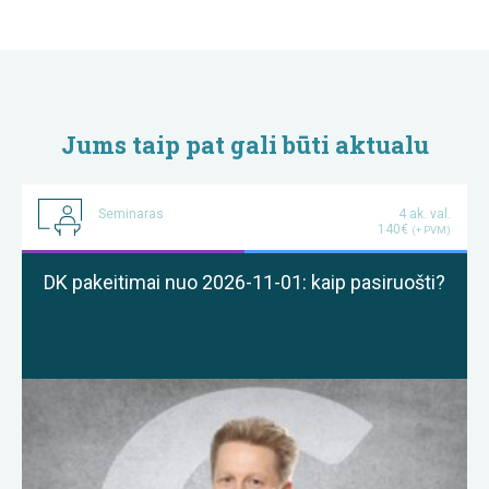
Jums taip pat gali būti aktualu
Seminaras
4 ak. val.
140€
(+ PVM)
DK pakeitimai nuo 2026-11-01: kaip pasiruošti?