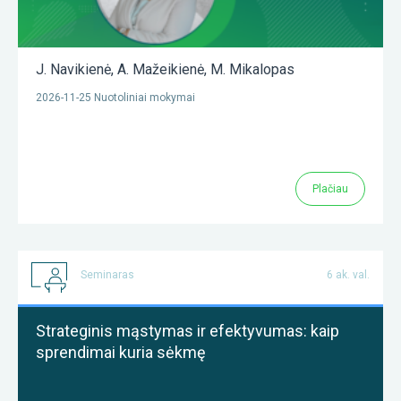
J. Navikienė
,
A. Mažeikienė
,
M. Mikalopas
2026-11-25 Nuotoliniai mokymai
Plačiau
Seminaras
6 ak. val.
Strateginis mąstymas ir efektyvumas: kaip
sprendimai kuria sėkmę