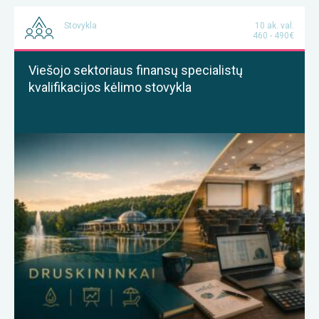
Stovykla
10 ak. val.
460 - 490€
Viešojo sektoriaus finansų specialistų
kvalifikacijos kėlimo stovykla