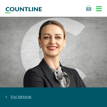
0
Visi lektoriai