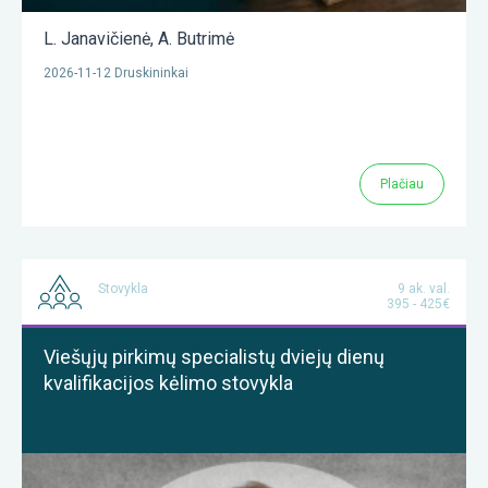
L. Janavičienė
,
A. Butrimė
2026-11-12 Druskininkai
Plačiau
Stovykla
9 ak. val.
395 - 425€
Viešųjų pirkimų specialistų dviejų dienų
kvalifikacijos kėlimo stovykla