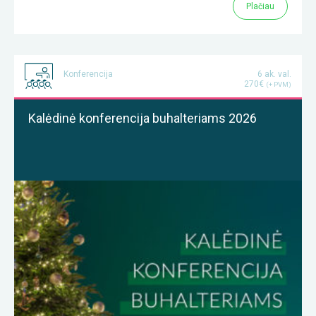
Plačiau
Konferencija
6 ak. val.
270€
(+ PVM)
Kalėdinė konferencija buhalteriams 2026