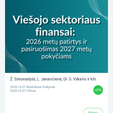
Ž. Simonaitytė
,
L. Janavičienė
,
Dr. G. Vilkelis
ir kiti
2026-10-27 Nuotoliniai mokymai
-20%
2026-10-27 Vilnius
Plačiau