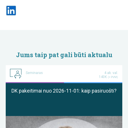
Jums taip pat gali būti aktualu
Seminaras
4 ak. val.
140€
(+ PVM)
DK pakeitimai nuo 2026-11-01: kaip pasiruošti?