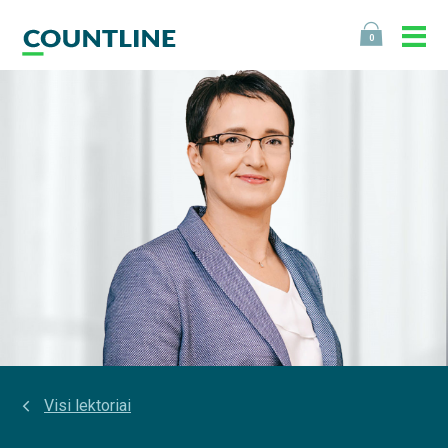
0
Visi lektoriai