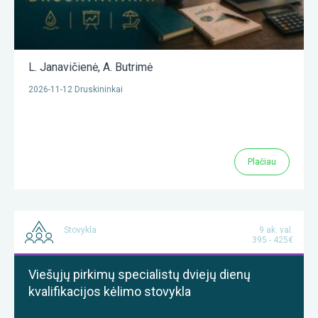
L. Janavičienė
,
A. Butrimė
2026-11-12 Druskininkai
Plačiau
Stovykla
9 ak. val.
395 - 425€
Viešųjų pirkimų specialistų dviejų dienų
kvalifikacijos kėlimo stovykla