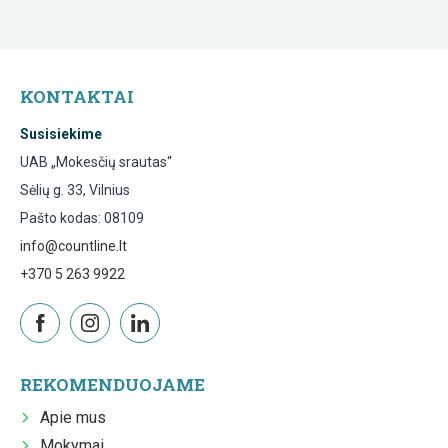
KONTAKTAI
Susisiekime
UAB „Mokesčių srautas“
Sėlių g. 33, Vilnius
Pašto kodas: 08109
info@countline.lt
+370 5 263 9922
REKOMENDUOJAME
Apie mus
Mokymai