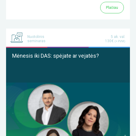
Plačiau
Nuotolinis
5 ak. val.
seminaras
130€
(+ PVM)
Mėnesis iki DAS: spėjate ar vejatės?