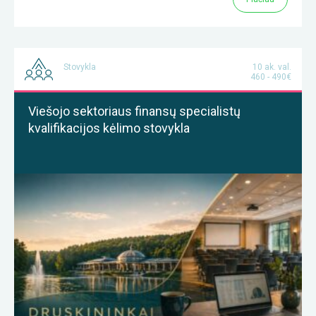
Stovykla
10 ak. val.
460 - 490€
Viešojo sektoriaus finansų specialistų
kvalifikacijos kėlimo stovykla