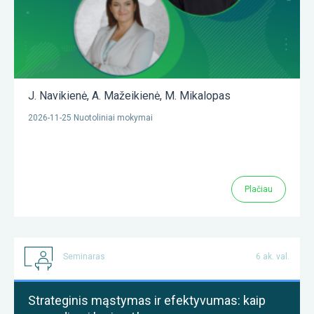
J. Navikienė
,
A. Mažeikienė
,
M. Mikalopas
2026-11-25 Nuotoliniai mokymai
Plačiau
Seminaras
6 ak. val.
Strateginis mąstymas ir efektyvumas: kaip