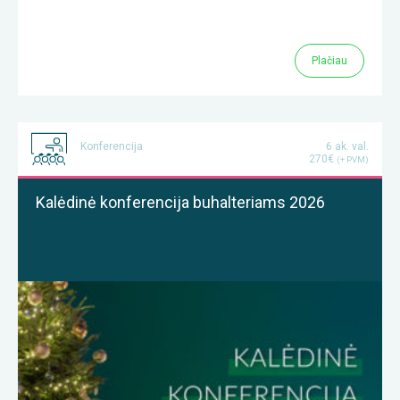
Plačiau
Konferencija
6 ak. val.
270€
(+ PVM)
Kalėdinė konferencija buhalteriams 2026