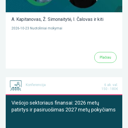
A. Kapitanovas
,
Ž. Simonaitytė
,
I. Čalovas
ir kiti
2026-10-23 Nuotoliniai mokymai
Plačiau
Konferencija
6 ak. val.
150 - 180€
Viešojo sektoriaus finansai: 2026 metų
patirtys ir pasiruošimas 2027 metų pokyčiams