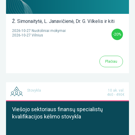
Ž. Simonaitytė
,
L. Janavičienė
,
Dr. G. Vilkelis
ir kiti
2026-10-27 Nuotoliniai mokymai
-20%
2026-10-27 Vilnius
Plačiau
Stovykla
10 ak. val.
460 - 490€
Viešojo sektoriaus finansų specialistų
kvalifikacijos kėlimo stovykla