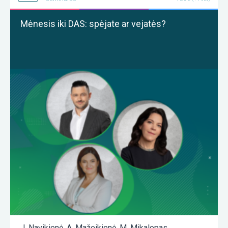
Mėnesis iki DAS: spėjate ar vejatės?
J. Navikienė
,
A. Mažeikienė
,
M. Mikalopas