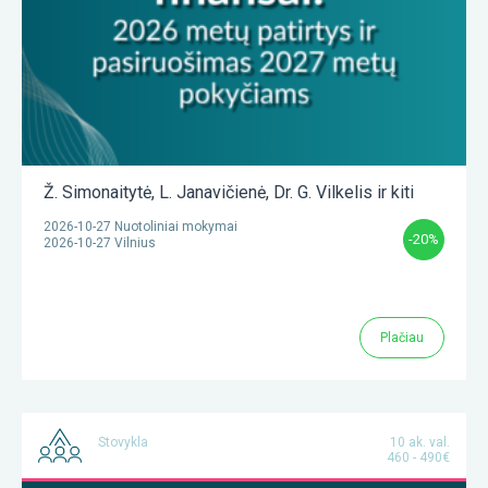
Ž. Simonaitytė
,
L. Janavičienė
,
Dr. G. Vilkelis
ir kiti
2026-10-27 Nuotoliniai mokymai
-20%
2026-10-27 Vilnius
Plačiau
Stovykla
10 ak. val.
460 - 490€