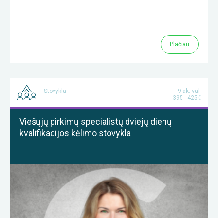
Plačiau
Stovykla
9 ak. val.
395 - 425€
Viešųjų pirkimų specialistų dviejų dienų
kvalifikacijos kėlimo stovykla