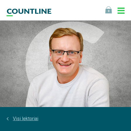
0
Visi lektoriai