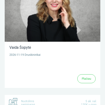
Vaida Šopytė
2026-11-19 Druskininkai
Plačiau
Nuotolinis
5 ak. val.
seminaras
130€
(+ PVM)