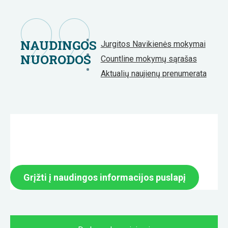
NAUDINGOS
Jurgitos Navikienės mokymai
NUORODOS
Countline mokymų sąrašas
Aktualių naujienų prenumerata
Grįžti į naudingos informacijos puslapį