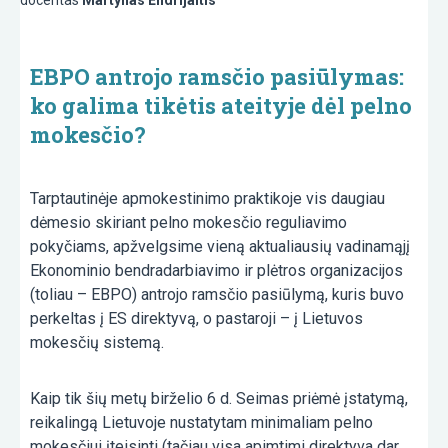
docentas
Martynas Endrijaitis
EBPO antrojo ramsčio pasiūlymas:
ko galima tikėtis ateityje dėl pelno
mokesčio?
Tarptautinėje apmokestinimo praktikoje vis daugiau
dėmesio skiriant pelno mokesčio reguliavimo
pokyčiams, apžvelgsime vieną aktualiausių vadinamąjį
Ekonominio bendradarbiavimo ir plėtros organizacijos
(toliau – EBPO) antrojo ramsčio pasiūlymą, kuris buvo
perkeltas į ES direktyvą, o pastaroji – į Lietuvos
mokesčių sistemą.
Kaip tik šių metų birželio 6 d. Seimas priėmė įstatymą,
reikalingą Lietuvoje nustatytam minimaliam pelno
mokesčiui įteisinti (tačiau visa apimtimi direktyva dar