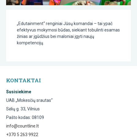
„Edutainment“ renginiai Jūsų komandai – tai ypač
efektyvus mokymosi būdas, siekiant tobulinti esamas
žinias ar įgūdžius bei maloniai įgyti naujų
kompetencijų.
KONTAKTAI
Susisiekime
UAB „Mokesčių srautas“
Sėlių g. 33, Vilnius
Pašto kodas: 08109
info@countline.lt
+370 5 263 9922