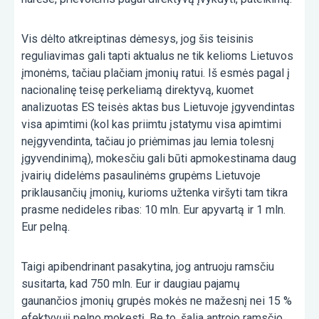
Vis dėlto atkreiptinas dėmesys, jog šis teisinis
reguliavimas gali tapti aktualus ne tik kelioms Lietuvos
įmonėms, tačiau plačiam įmonių ratui. Iš esmės pagal į
nacionalinę teisę perkeliamą direktyvą, kuomet
analizuotas ES teisės aktas bus Lietuvoje įgyvendintas
visa apimtimi (kol kas priimtu įstatymu visa apimtimi
neįgyvendinta, tačiau jo priėmimas jau lemia tolesnį
įgyvendinimą), mokesčiu gali būti apmokestinama daug
įvairių didelėms pasaulinėms grupėms Lietuvoje
priklausančių įmonių, kurioms užtenka viršyti tam tikra
prasme nedideles ribas: 10 mln. Eur apyvartą ir 1 mln.
Eur pelną.
Taigi apibendrinant pasakytina, jog antruoju ramsčiu
susitarta, kad 750 mln. Eur ir daugiau pajamų
gaunančios įmonių grupės mokės ne mažesnį nei 15 %
efektyvųjį pelno mokestį. Be to, šalia antrojo ramsčio