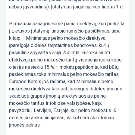
nebus įgyvendinta). Įstatymas įsigalioja nuo liepos 1 d.
Pirmiausia panagrinėkime pačią direktyvą, kuri perkelta
į Lietuvos įstatymą: antrojo ramsčio pasiūlymas, arba
kitaip – Minimalaus pelno mokesčio direktyva,
įpareigoja dideles tarptautines bendroves, kurių
pasaulinė apyvarta viršija 750 mln. Eur, skaičiuoti
efektyvųjį pelno mokesčio tarifą visose jurisdikcijose,
o jei jis nesiekia 15 % – mokėti papildomai, kad būtų
pasiekiamas toks minimalus pelno mokesčio tarifas.
Europos Komisijos rašoma, kad Minimalaus pelno
mokesčio direktyva taip pat įpareigos dideles įmones
skaičiuoti grupės įmonių efektyviuosius pelno
mokesčio tarifus ir tokiose valstybėse, kaip,
pavyzdžiui, Latvijoje, Estijoje, kur pelno mokestis iš
esmės nėra skaičiuojamas, iki kol nėra skirstomas
įmonės pelnas.