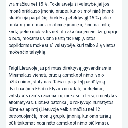
yra mažiau nei 15 %. Tokiu atveju ši valstybė, jei jos
įmonė priklauso įmonių grupei, kurios motininė įmonė
skaičiuoja pagal šią direktyvą efektyvųjį 15 % pelno
mokestį, informuoja motininę įmonę ir, žinoma, antrą
kartą pelno mokestis nebūtų skaičiuojamas dar grupėje,
o būtų mokamas vieną kartą tik kaip „vietos
papildomas mokestis“ valstybėje, kuri taiko šią vietos
mokesčio taisyklę.
Taigi Lietuvoje jau priimtas direktyvą įgyvendinantis
Minimalaus vienetų grupių apmokestinimo lygio
užtikrinimo įstatymas. Tačiau, pagal šį pasiūlymą
įtvirtinančios ES direktyvos nuostatų perkėlimo į
valstybės narės nacionalinę mokesčių teisę numatytas
alternatyvas, Lietuva patenka į direktyvoje numatytos
išimties apimtį (Lietuvoje veikia mažiau nei 12
patronuojančių įmonių grupių įmonių, kurioms turėtų
būti taikomas nagrinėto apmokestinimo siūlymas).