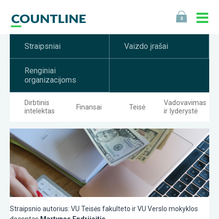
0
Straipsniai
Vaizdo įrašai
Renginiai
organizacijoms
Dirbtinis
Vadovavimas
Finansai
Teisė
intelektas
ir lyderystė
Straipsnio autorius: VU Teisės fakulteto ir VU Verslo mokyklos