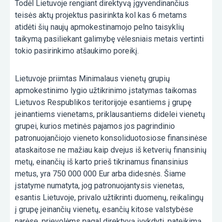
Todėl Lietuvoje rengiant direktyvą įgyvendinančius
teisės aktų projektus pasirinkta kol kas 6 metams
atidėti šių naujų apmokestinamojo pelno taisyklių
taikymą pasiliekant galimybę vėlesniais metais vertinti
tokio pasirinkimo atšaukimo poreikį.
Lietuvoje priimtas Minimalaus vienetų grupių
apmokestinimo lygio užtikrinimo įstatymas taikomas
Lietuvos Respublikos teritorijoje esantiems į grupę
įeinantiems vienetams, priklausantiems didelei vienetų
grupei, kurios metinės pajamos jos pagrindinio
patronuojančiojo vieneto konsoliduotosiose finansinėse
ataskaitose ne mažiau kaip dvejus iš ketverių finansinių
metų, einančių iš karto prieš tikrinamus finansinius
metus, yra 750 000 000 Eur arba didesnės. Šiame
įstatyme numatyta, jog patronuojantysis vienetas,
esantis Lietuvoje, privalo užtikrinti duomenų, reikalingų
į grupę įeinančių vienetų, esančių kitose valstybėse
narėse, prievolėms pagal direktyvą įvykdyti, pateikimą.