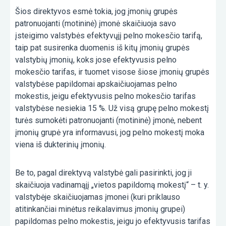
Šios direktyvos esmė tokia, jog įmonių grupės
patronuojanti (motininė) įmonė skaičiuoja savo
įsteigimo valstybės efektyvųjį pelno mokesčio tarifą,
taip pat susirenka duomenis iš kitų įmonių grupės
valstybių įmonių, koks jose efektyvusis pelno
mokesčio tarifas, ir tuomet visose šiose įmonių grupės
valstybėse papildomai apskaičiuojamas pelno
mokestis, jeigu efektyvusis pelno mokesčio tarifas
valstybėse nesiekia 15 %. Už visą grupę pelno mokestį
turės sumokėti patronuojanti (motininė) įmonė, nebent
įmonių grupė yra informavusi, jog pelno mokestį moka
viena iš dukterinių įmonių.
Be to, pagal direktyvą valstybė gali pasirinkti, jog ji
skaičiuoja vadinamąjį „vietos papildomą mokestį“ – t. y.
valstybėje skaičiuojamas įmonei (kuri priklauso
atitinkančiai minėtus reikalavimus įmonių grupei)
papildomas pelno mokestis, jeigu jo efektyvusis tarifas