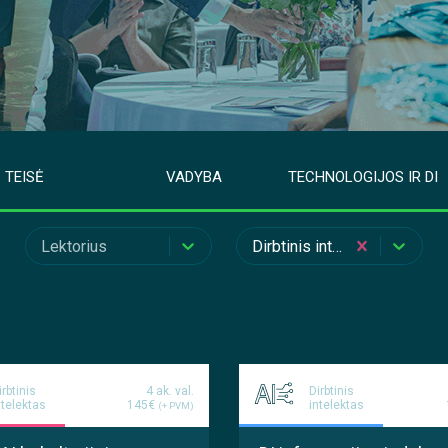
TEISĖ
VADYBA
TECHNOLOGIJOS IR DI
Lektorius
Dirbtinis intelektas
irbtinis
4 ak. val.
Dirbtinis
ntelektas
145€
intelektas
(+ PVM)