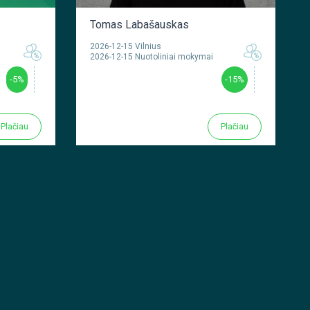
Tomas Labašauskas
2026-12-15 Vilnius
2026-12-15 Nuotoliniai mokymai
-5%
-15%
Plačiau
Plačiau