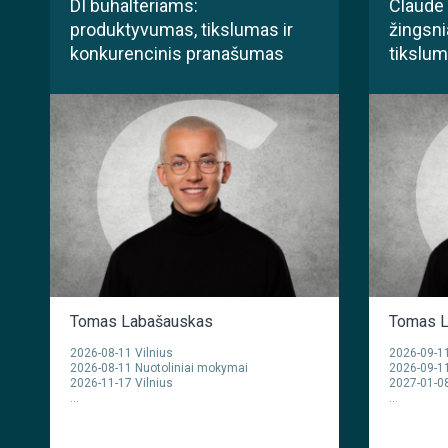
DI buhalteriams:
Claude 
produktyvumas, tikslumas ir
žingsni
konkurencinis pranašumas
tikslumu
Tomas Labašauskas
Tomas L
2026-08-11 Vilnius
2026-09-11
2026-08-11 Nuotoliniai mokymai
2026-09-11
2026-11-17 Vilnius
2027-01-08
...
...