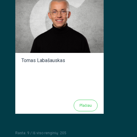
Tomas Labašauskas
Plačiau
Rasta: 9 /
Iš viso
renginių
:
205