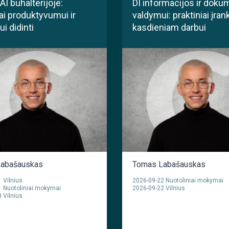
AI buhalterijoje:
DI informacijos ir doku
ai produktyvumui ir
valdymui: praktiniai įrank
i didinti
kasdieniam darbui
abašauskas
Tomas Labašauskas
 Vilnius
2026-09-22 Nuotoliniai mokymai
 Nuotoliniai mokymai
2026-09-22 Vilnius
 Vilnius