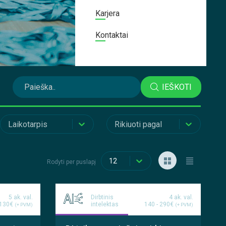
Karjera
Kontaktai
IEŠKOTI
Laikotarpis
Rikiuoti pagal
12
Rodyti per puslapį
5 ak. val.
Dirbtinis
4 ak. val.
130€
intelektas
140 - 290€
(+ PVM)
(+ PVM)