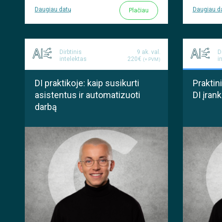
Daugiau datų
Daugiau d
Plačiau
Dirbtinis
9 ak. val.
D
intelektas
220€
i
(+ PVM)
DI praktikoje: kaip susikurti
Prakti
asistentus ir automatizuoti
DI įran
darbą