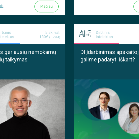
atų
Plačiau
irbtinis
5 ak. val.
Dirbtinis
ntelektas
130€
intelektas
(+ PVM)
nis geriausių nemokamų
DI įdarbinimas apskaito
kių taikymas
galime padaryti iškart?