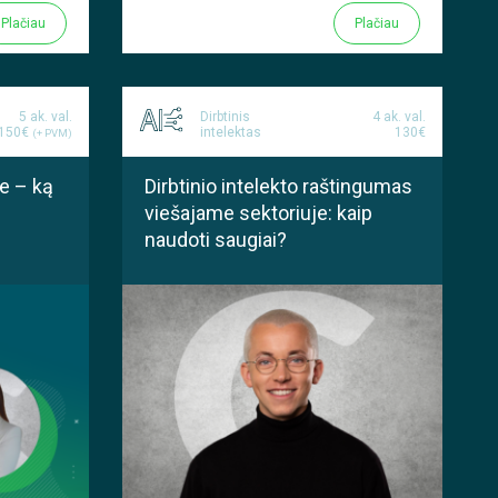
Plačiau
Plačiau
5 ak. val.
Dirbtinis
4 ak. val.
150€
intelektas
130€
(+ PVM)
je – ką
Dirbtinio intelekto raštingumas
viešajame sektoriuje: kaip
naudoti saugiai?