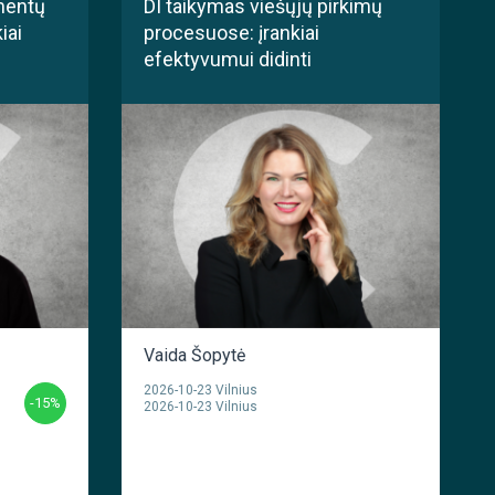
mentų
DI taikymas viešųjų pirkimų
iai
procesuose: įrankiai
efektyvumui didinti
Vaida Šopytė
2026-10-23 Vilnius
-15%
2026-10-23 Vilnius