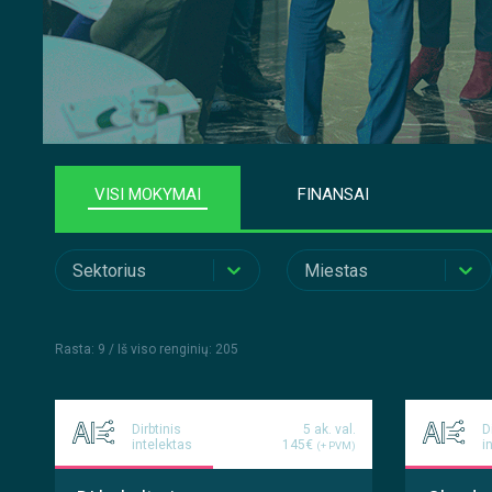
VISI MOKYMAI
FINANSAI
Sektorius
Miestas
Rasta: 9 /
Iš viso
renginių
:
205
Dirbtinis
5 ak. val.
D
intelektas
145€
i
(+ PVM)