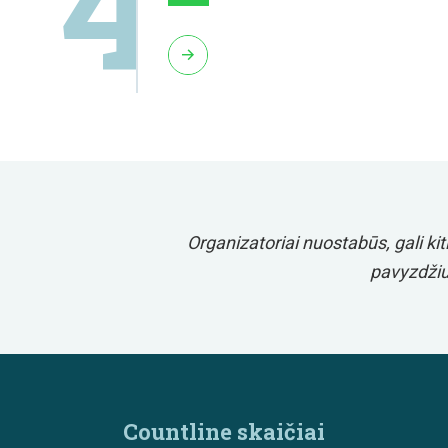
oriai Jus laikyti kaip
Tik vienas prašymas – nieko kitai
gerai. Didelis ačiū
Countline skaičiai