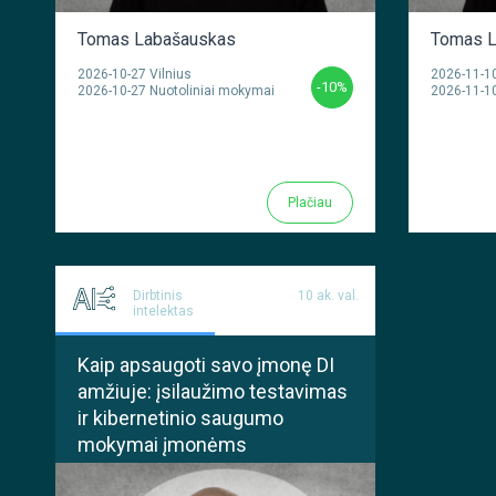
Tomas Labašauskas
Tomas L
2026-10-27 Vilnius
2026-11-10
-10%
2026-10-27 Nuotoliniai mokymai
2026-11-10
Plačiau
Dirbtinis
10 ak. val.
intelektas
Kaip apsaugoti savo įmonę DI
amžiuje: įsilaužimo testavimas
ir kibernetinio saugumo
mokymai įmonėms