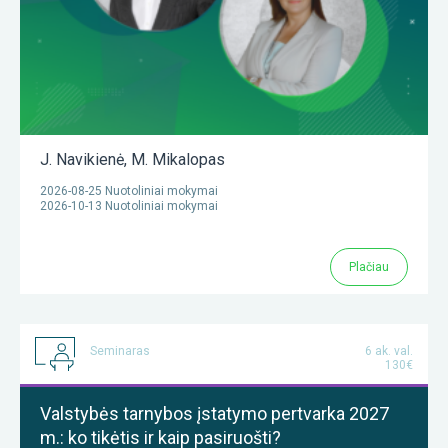
J. Navikienė
,
M. Mikalopas
2026-08-25 Nuotoliniai mokymai
2026-10-13 Nuotoliniai mokymai
Plačiau
Seminaras
6 ak. val.
130€
Valstybės tarnybos įstatymo pertvarka 2027
m.: ko tikėtis ir kaip pasiruošti?