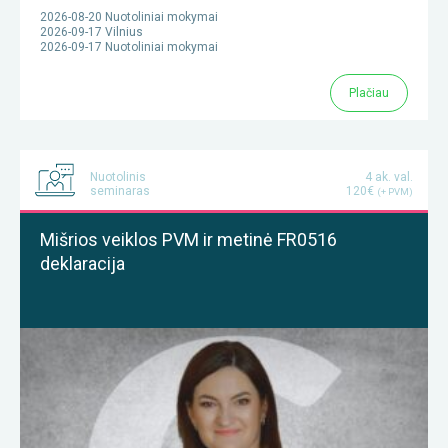
2026-08-20 Nuotoliniai mokymai
2026-09-17 Vilnius
2026-09-17 Nuotoliniai mokymai
Plačiau
Nuotolinis
4 ak. val.
seminaras
120€
(+ PVM)
Mišrios veiklos PVM ir metinė FR0516
deklaracija