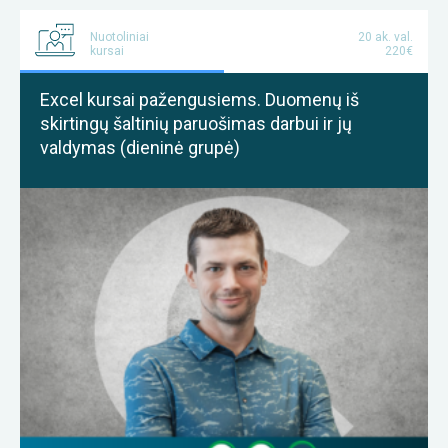
Nuotoliniai
20 ak. val.
kursai
220€
Excel kursai pažengusiems. Duomenų iš
skirtingų šaltinių paruošimas darbui ir jų
valdymas (dieninė grupė)