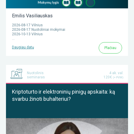
Emilis Vasiliauskas
2026-08-17 Vilnius
2026-08-17 Nuotoliniai mokymai
2026-10-13 Vilnius
...
Daugiau datų
Plačiau
Nuotolinis
4 ak. val.
seminaras
120€
(+ PVM)
Kriptoturto ir elektroninių pinigų apskaita: ką
svarbu žinoti buhalteriui?