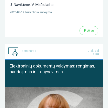
J. Navikienė
,
V. Mačiulaitis
2026-08-19 Nuotoliniai mokymai
Plačiau
Seminaras
7 ak. val.
120€
Elektroninių dokumentų valdymas: rengimas,
naudojimas ir archyvavimas