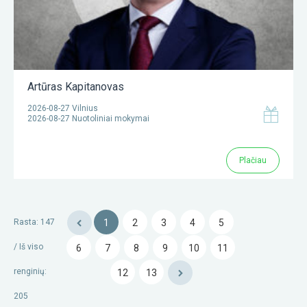
Artūras Kapitanovas
2026-08-27 Vilnius
2026-08-27 Nuotoliniai mokymai
Plačiau
Rasta: 147
1
2
3
4
5
/
Iš viso
6
7
8
9
10
11
renginių
:
12
13
205