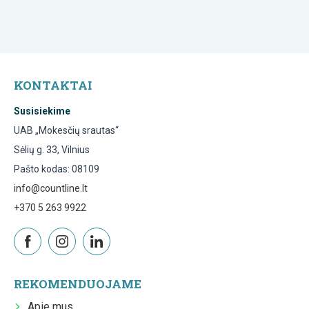
KONTAKTAI
Susisiekime
UAB „Mokesčių srautas“
Sėlių g. 33, Vilnius
Pašto kodas: 08109
info@countline.lt
+370 5 263 9922
REKOMENDUOJAME
Apie mus