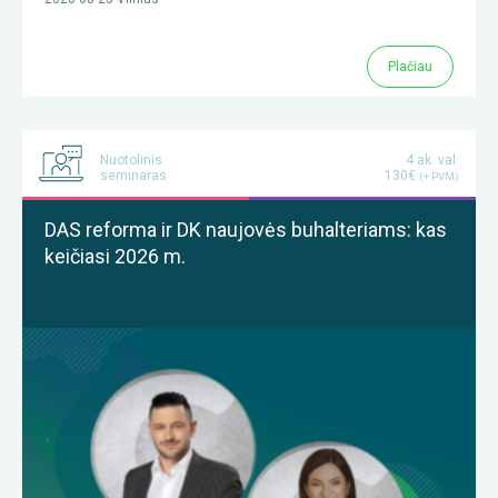
Plačiau
Nuotolinis
4 ak. val.
seminaras
130€
(+ PVM)
DAS reforma ir DK naujovės buhalteriams: kas
keičiasi 2026 m.