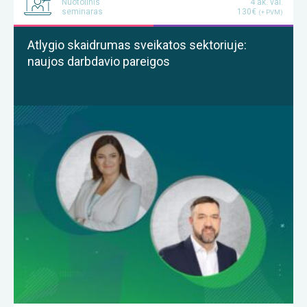
Nuotolinis
4 ak. val.
seminaras
130€
(+ PVM)
Atlygio skaidrumas sveikatos sektoriuje:
naujos darbdavio pareigos