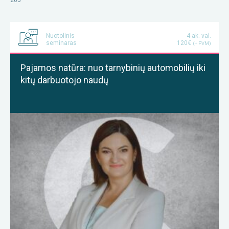
205
Nuotolinis
4 ak. val.
seminaras
120€
(+ PVM)
Pajamos natūra: nuo tarnybinių automobilių iki
kitų darbuotojo naudų