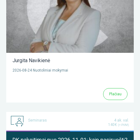
Jurgita Navikienė
2026-08-24 Nuotoliniai mokymai
Plačiau
Seminaras
4 ak. val.
140€
(+ PVM)
DK pakeitimai nuo 2026-11-01: kaip pasiruošti?