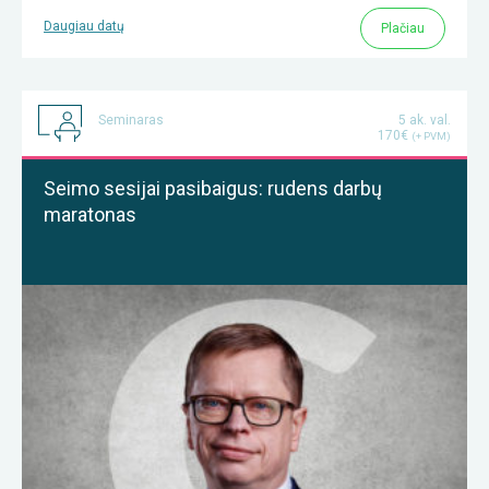
Daugiau datų
Plačiau
Seminaras
5 ak. val.
170€
(+ PVM)
Seimo sesijai pasibaigus: rudens darbų
maratonas