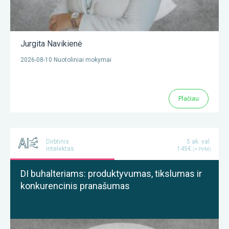
Jurgita Navikienė
2026-08-10 Nuotoliniai mokymai
Plačiau
Dirbtinis
5 ak. val.
intelektas
145€
(+ PVM)
DI buhalteriams: produktyvumas, tikslumas ir
konkurencinis pranašumas