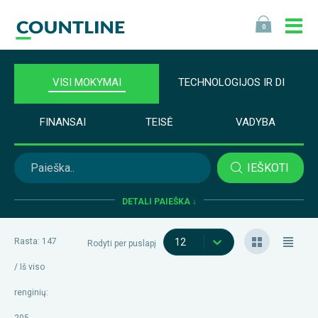
0
VISI MOKYMAI
TECHNOLOGIJOS IR DI
FINANSAI
TEISĖ
VADYBA
IEŠKOTI
DETALI PAIEŠKA ↓
Rasta: 147
12
Rodyti per puslapį
/
Iš viso
renginių
: