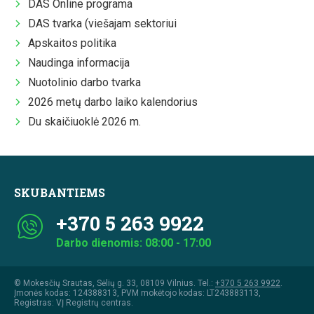
DAS Online programa
DAS tvarka (viešajam sektoriui
Apskaitos politika
Naudinga informacija
Nuotolinio darbo tvarka
2026 metų darbo laiko kalendorius
Du skaičiuoklė 2026 m.
SKUBANTIEMS
+370 5 263 9922
Darbo dienomis: 08:00 - 17:00
© Mokesčių Srautas, Sėlių g. 33, 08109 Vilnius. Tel.:
+370 5 263 9922
.
Įmonės kodas: 124388313, PVM mokėtojo kodas: LT243883113,
Registras: VĮ Registrų centras.