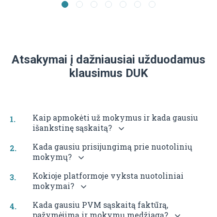
Atsakymai į dažniausiai užduodamus
klausimus DUK
Kaip apmokėti už mokymus ir kada gausiu
išankstinę sąskaitą?
Kada gausiu prisijungimą prie nuotolinių
mokymų?
Kokioje platformoje vyksta nuotoliniai
mokymai?
Kada gausiu PVM sąskaitą faktūrą,
pažymėjimą ir mokymų medžiagą?