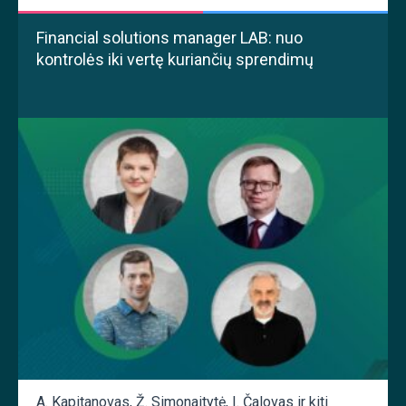
Financial solutions manager LAB: nuo
kontrolės iki vertę kuriančių sprendimų
A. Kapitanovas
,
Ž. Simonaitytė
,
I. Čalovas
ir kiti