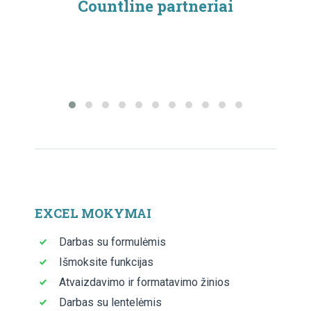
Countline partneriai
NUOTOLINIO DARBO TVARKOS
APRAŠAS
Vienoje vietoje rasite:
nuotolinio darbo tvarkos aprašas;
darbuotojų prašymas dėl nuotolinio darbo;