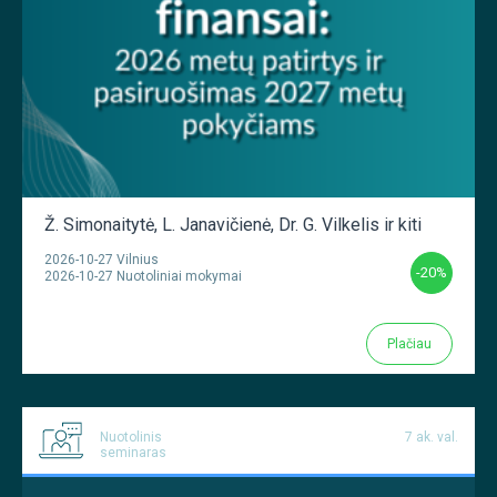
Ž. Simonaitytė
,
L. Janavičienė
,
Dr. G. Vilkelis
ir kiti
2026-10-27 Vilnius
-20%
2026-10-27 Nuotoliniai mokymai
Plačiau
Nuotolinis
7 ak. val.
seminaras