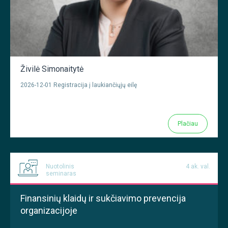
Živilė Simonaitytė
2026-12-01 Registracija į laukiančiųjų eilę
Plačiau
Nuotolinis
4 ak. val.
seminaras
Finansinių klaidų ir sukčiavimo prevencija
organizacijoje