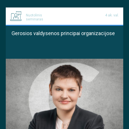
Nuotolinis
4 ak. val.
seminaras
Gerosios valdysenos principai organizacijose