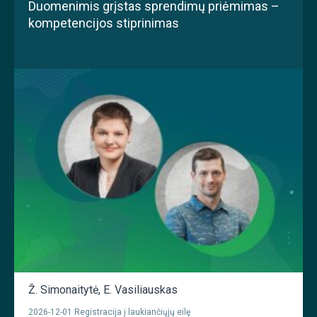
Duomenimis grįstas sprendimų priėmimas –
kompetencijos stiprinimas
Ž. Simonaitytė
,
E. Vasiliauskas
2026-12-01 Registracija į laukiančiųjų eilę