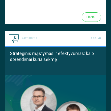
Plačiau
Seminaras
6 ak. val.
Strateginis mąstymas ir efektyvumas: kaip
sprendimai kuria sėkmę