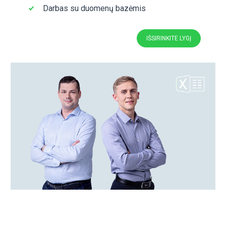
nuotolinio darbo ar jo nutraukimo forma;
Viskas viename Word faile.
Parsisiųsti