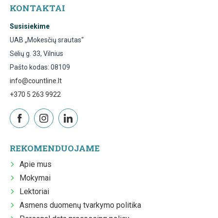
KONTAKTAI
Susisiekime
UAB „Mokesčių srautas“
Sėlių g. 33, Vilnius
Pašto kodas: 08109
info@countline.lt
+370 5 263 9922
REKOMENDUOJAME
Apie mus
Mokymai
Lektoriai
Asmens duomenų tvarkymo politika