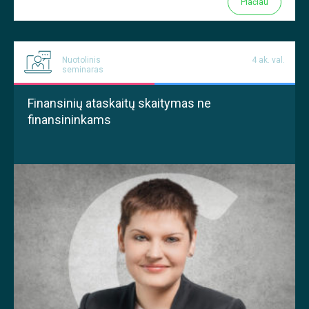
Plačiau
Nuotolinis
4 ak. val.
seminaras
Finansinių ataskaitų skaitymas ne
finansininkams