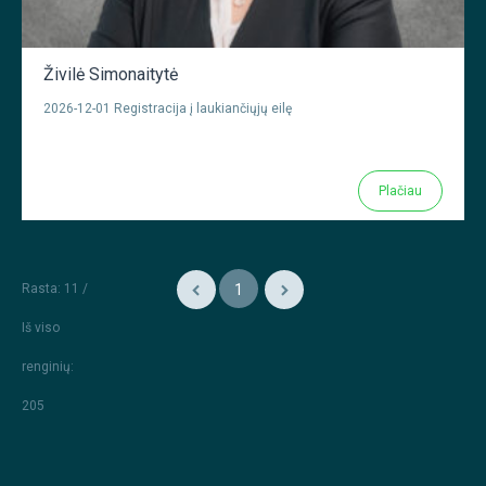
Živilė Simonaitytė
2026-12-01 Registracija į laukiančiųjų eilę
Plačiau
Rasta: 11 /
1
Iš viso
renginių
:
205