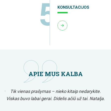
5
KONSULTACIJOS
APIE MUS KALBA
Jus
Tik vienas prašymas – nieko kitaip nedarykite.
Viskas buvo labai gerai. Didelis ačiū už tai. Natalja.
n