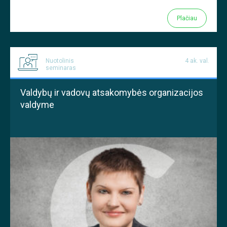
Plačiau
Nuotolinis
4 ak. val.
seminaras
Valdybų ir vadovų atsakomybės organizacijos
valdyme