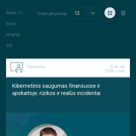
Rasta: 11 /
12
Rodyti per puslapį
Iš viso
renginių
:
205
Seminaras
5 ak. val.
130€
(+ PVM)
Kibernetinis saugumas finansuose ir
apskaitoje: rizikos ir realūs incidentai