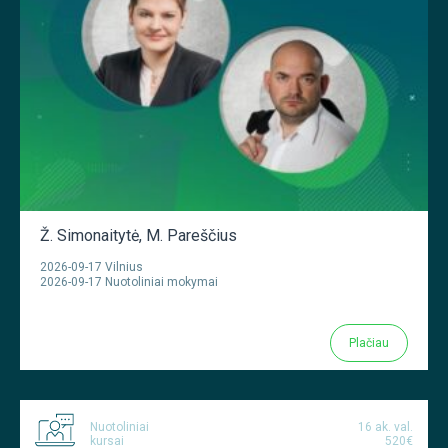
Ž. Simonaitytė
,
M. Pareščius
2026-09-17 Vilnius
2026-09-17 Nuotoliniai mokymai
Plačiau
Nuotoliniai
16 ak. val.
kursai
520€