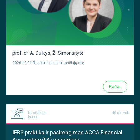
prof. dr. A. Dulkys
,
Ž. Simonaitytė
2026-12-01 Registracija į laukiančiųjų eilę
Plačiau
Nuotoliniai
40 ak. val.
kursai
IFRS praktika ir pasirengimas ACCA Financial
Accounting (FA) egzaminui