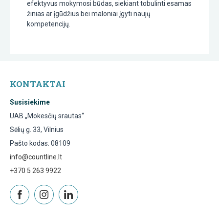
efektyvus mokymosi būdas, siekiant tobulinti esamas
žinias ar įgūdžius bei maloniai įgyti naujų
kompetencijų.
KONTAKTAI
Susisiekime
UAB „Mokesčių srautas“
Sėlių g. 33, Vilnius
Pašto kodas: 08109
info@countline.lt
+370 5 263 9922