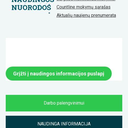
NUORODOS
Countline mokymų sąrašas
Aktualių naujienų prenumerata
Grįžti į naudingos informacijos puslapį
Darbo palengvinimui
NAUDINGA INFORMACIJA