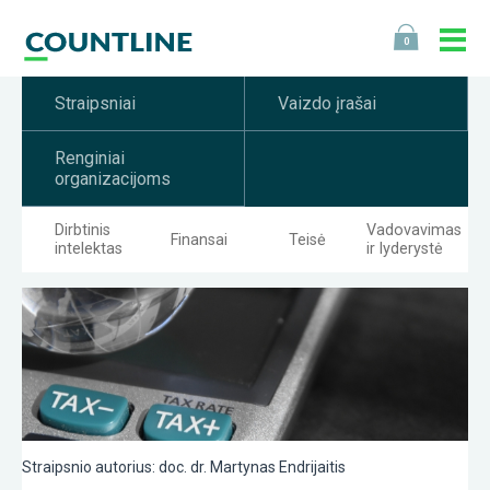
0
Straipsniai
Vaizdo įrašai
Renginiai
organizacijoms
Dirbtinis
Vadovavimas
Finansai
Teisė
intelektas
ir lyderystė
Straipsnio autorius: doc. dr. Martynas Endrijaitis