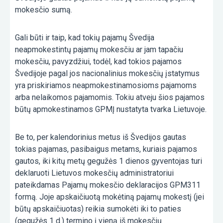
mokesčio sumą.
Gali būti ir taip, kad tokių pajamų Švedija
neapmokestintų pajamų mokesčiu ar jam tapačiu
mokesčiu, pavyzdžiui, todėl, kad tokios pajamos
Švedijoje pagal jos nacionalinius mokesčių įstatymus
yra priskiriamos neapmokestinamosioms pajamoms
arba nelaikomos pajamomis. Tokiu atveju šios pajamos
būtų apmokestinamos GPMĮ nustatyta tvarka Lietuvoje.
Be to, per kalendorinius metus iš Švedijos gautas
tokias pajamas, pasibaigus metams, kuriais pajamos
gautos, iki kitų metų gegužės 1 dienos gyventojas turi
deklaruoti Lietuvos mokesčių administratoriui
pateikdamas Pajamų mokesčio deklaracijos GPM311
formą. Joje apskaičiuotą mokėtiną pajamų mokestį (jei
būtų apskaičiuotas) reikia sumokėti iki to paties
(gegužės 1 d.) termino į vieną iš mokesčių