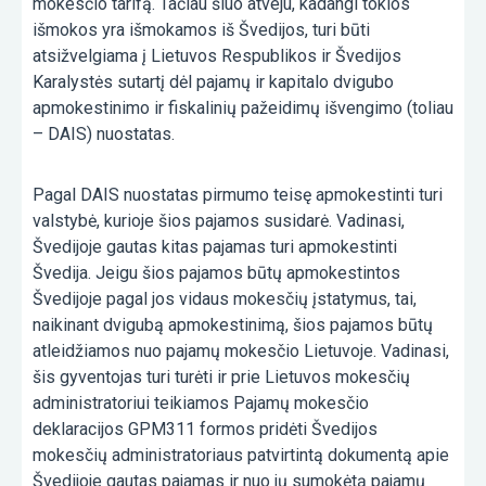
mokesčio tarifą. Tačiau šiuo atveju, kadangi tokios
išmokos yra išmokamos iš Švedijos, turi būti
atsižvelgiama į Lietuvos Respublikos ir Švedijos
Karalystės sutartį dėl pajamų ir kapitalo dvigubo
apmokestinimo ir fiskalinių pažeidimų išvengimo (toliau
– DAIS) nuostatas.
Pagal DAIS nuostatas pirmumo teisę apmokestinti turi
valstybė, kurioje šios pajamos susidarė. Vadinasi,
Švedijoje gautas kitas pajamas turi apmokestinti
Švedija. Jeigu šios pajamos būtų apmokestintos
Švedijoje pagal jos vidaus mokesčių įstatymus, tai,
naikinant dvigubą apmokestinimą, šios pajamos būtų
atleidžiamos nuo pajamų mokesčio Lietuvoje. Vadinasi,
šis gyventojas turi turėti ir prie Lietuvos mokesčių
administratoriui teikiamos Pajamų mokesčio
deklaracijos GPM311 formos pridėti Švedijos
mokesčių administratoriaus patvirtintą dokumentą apie
Švedijoje gautas pajamas ir nuo jų sumokėtą pajamų