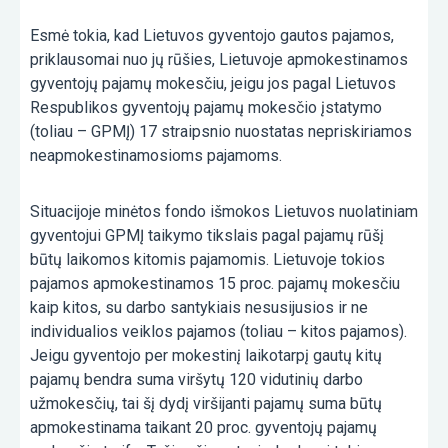
Esmė tokia, kad Lietuvos gyventojo gautos pajamos,
priklausomai nuo jų rūšies, Lietuvoje apmokestinamos
gyventojų pajamų mokesčiu, jeigu jos pagal Lietuvos
Respublikos gyventojų pajamų mokesčio įstatymo
(toliau – GPMĮ) 17 straipsnio nuostatas nepriskiriamos
neapmokestinamosioms pajamoms.
Situacijoje minėtos fondo išmokos Lietuvos nuolatiniam
gyventojui GPMĮ taikymo tikslais pagal pajamų rūšį
būtų laikomos kitomis pajamomis. Lietuvoje tokios
pajamos apmokestinamos 15 proc. pajamų mokesčiu
kaip kitos, su darbo santykiais nesusijusios ir ne
individualios veiklos pajamos (toliau – kitos pajamos).
Jeigu gyventojo per mokestinį laikotarpį gautų kitų
pajamų bendra suma viršytų 120 vidutinių darbo
užmokesčių, tai šį dydį viršijanti pajamų suma būtų
apmokestinama taikant 20 proc. gyventojų pajamų