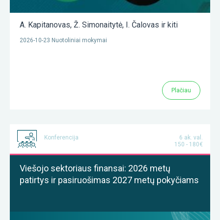
A. Kapitanovas
,
Ž. Simonaitytė
,
I. Čalovas
ir kiti
2026-10-23 Nuotoliniai mokymai
Plačiau
Konferencija
6 ak. val.
150 - 180€
Viešojo sektoriaus finansai: 2026 metų
patirtys ir pasiruošimas 2027 metų pokyčiams