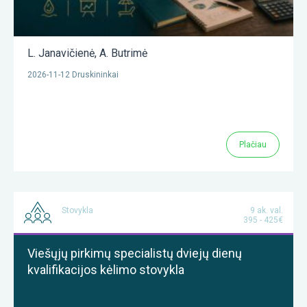
L. Janavičienė
,
A. Butrimė
2026-11-12 Druskininkai
Plačiau
Stovykla
9 ak. val.
395 - 425€
Viešųjų pirkimų specialistų dviejų dienų
kvalifikacijos kėlimo stovykla