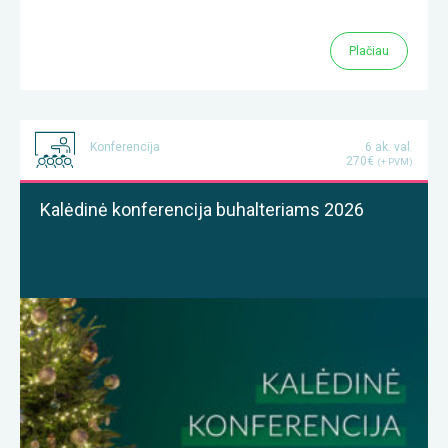
Plačiau
Konferencija
6 ak. val.
270€
(+ PVM)
Kalėdinė konferencija buhalteriams 2026