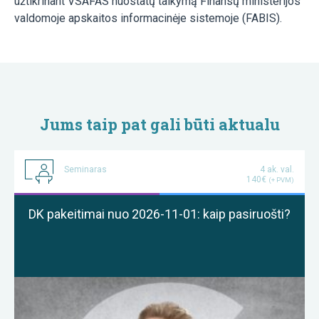
užtikrinant VSAFAS nuostatų taikymą Finansų ministerijos
valdomoje apskaitos informacinėje sistemoje (FABIS).
Jums taip pat gali būti aktualu
Seminaras
4 ak. val.
140€
(+ PVM)
DK pakeitimai nuo 2026-11-01: kaip pasiruošti?