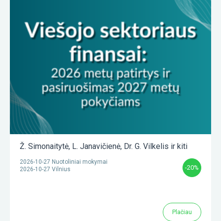
Ž. Simonaitytė
,
L. Janavičienė
,
Dr. G. Vilkelis
ir kiti
2026-10-27 Nuotoliniai mokymai
-20%
2026-10-27 Vilnius
Plačiau