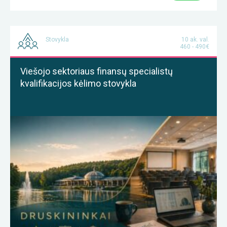
Stovykla
10 ak. val.
460 - 490€
Viešojo sektoriaus finansų specialistų
kvalifikacijos kėlimo stovykla