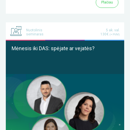
Plačiau
Nuotolinis
5 ak. val.
seminaras
130€
(+ PVM)
Mėnesis iki DAS: spėjate ar vejatės?