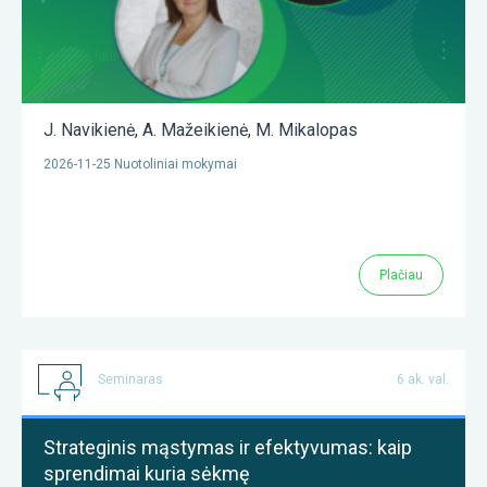
J. Navikienė
,
A. Mažeikienė
,
M. Mikalopas
2026-11-25 Nuotoliniai mokymai
Plačiau
Seminaras
6 ak. val.
Strateginis mąstymas ir efektyvumas: kaip
sprendimai kuria sėkmę