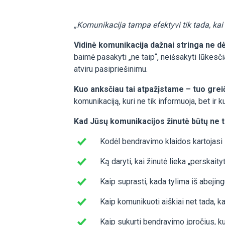
„Komunikacija tampa efektyvi tik tada, kai ž
Vidinė komunikacija dažnai stringa ne dė
baimė pasakyti „ne taip“, neišsakyti lūkesči
atviru pasipriešinimu.
Kuo anksčiau tai atpažįstame – tuo greič
komunikaciją, kuri ne tik informuoja, bet ir k
Kad Jūsų komunikacijos žinutė būtų ne ti
Kodėl bendravimo klaidos kartojasi –
Ką daryti, kai žinutė lieka „perskaity
Kaip suprasti, kada tylima iš abeji
Kaip komunikuoti aiškiai net tada, k
Kaip sukurti bendravimo įpročius, 