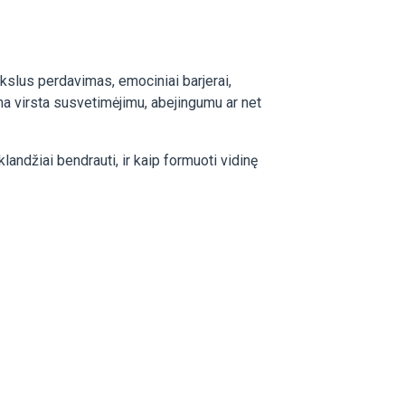
kslus perdavimas, emociniai barjerai,
ama virsta susvetimėjimu, abejingumu ar net
landžiai bendrauti, ir kaip formuoti vidinę