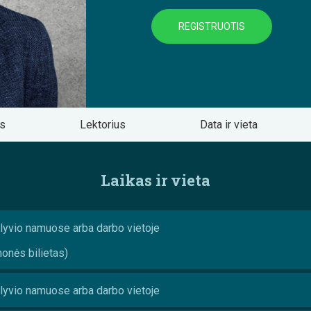
REGISTRUOTIS
os
Lektorius
Data ir vieta
Laikas ir vieta
lyvio namuose arba darbo vietoje
monės bilietas)
lyvio namuose arba darbo vietoje