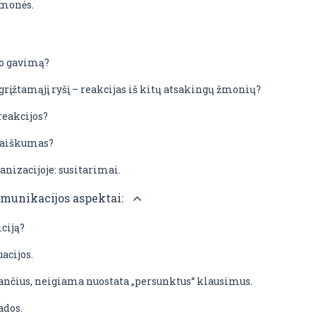
emonės.
io gavimą?
rįžtamąjį ryšį – reakcijas iš kitų atsakingų žmonių?
reakcijos?
eaiškumas?
nizacijoje: susitarimai.
omunikacijos aspektai:
iciją?
acijos.
ančius, neigiama nuostata „persunktus“ klausimus.
ados.