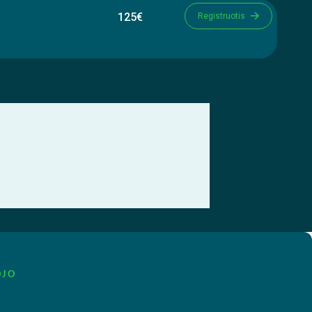
125€
Registruotis
OJO