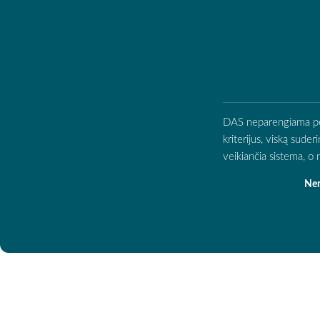
DAS neparengiama per d
kriterijus, viską sude
veikiančia sistema, 
Nen