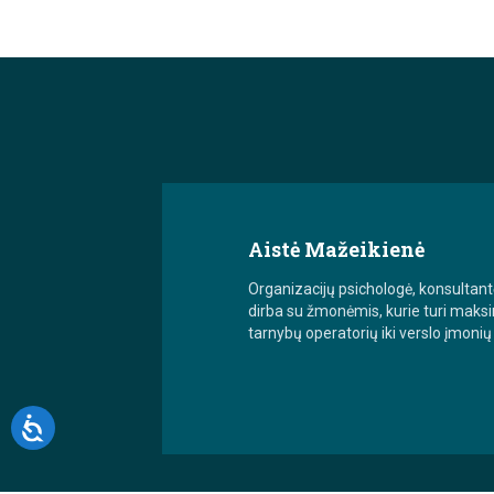
Aistė Mažeikienė
Organizacijų psichologė, konsultantė
dirba su žmonėmis, kurie turi maksim
tarnybų operatorių iki verslo įmonių