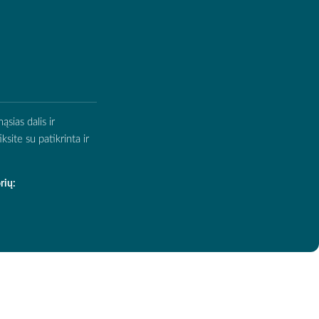
sias dalis ir
site su patikrinta ir
rių: