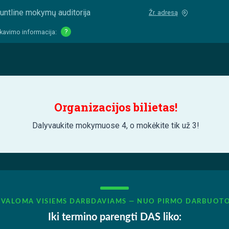
untline mokymų auditorija
Žr. adresą
kavimo informacija:
?
Organizacijos bilietas!
Dalyvaukite mokymuose 4, o mokėkite tik už 3!
IVALOMA VISIEMS DARBDAVIAMS — NUO PIRMO DARBUOT
Iki termino parengti DAS liko: