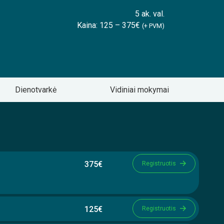
5 ak. val.
Kaina: 125 – 375€
(+ PVM)
Dienotvarkė
Vidiniai mokymai
375€
Registruotis
125€
Registruotis