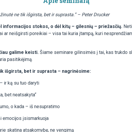
Apie seminarą
inutė ne tik išgirsta, bet ir suprasta.” – Peter Drucker
l informacijos stokos, o dėl kitų – gilesnių – priežasčių.
Neti
ai ar neišgirsti poreikiai – visa tai kuria įtampą, kuri nesprendži
iau galime keisti.
Šiame seminare gilinsimės į tai, kas trukdo sk
uria pasitikėjimą.
k išgirsta, bet ir suprasta – nagrinėsime:
 ir ką su tuo daryti
ta, bet neatsakyta“
ngumo, o kada – iš nesupratimo
ai emocijos įsismarkuoja
kurie skatina atsakomybę, ne vengimą