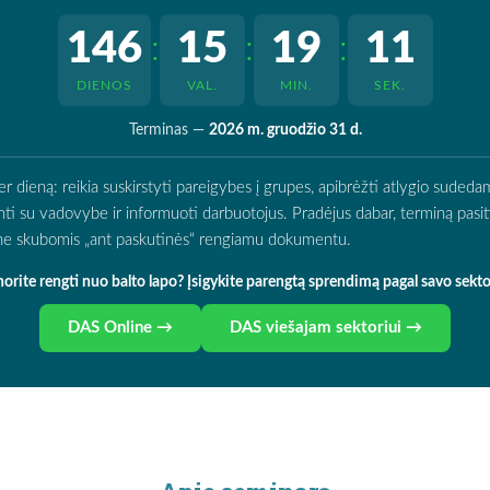
146
15
19
10
:
:
:
DIENOS
VAL.
MIN.
SEK.
Terminas —
2026 m. gruodžio 31 d.
ieną: reikia suskirstyti pareigybes į grupes, apibrėžti atlygio sudedamą
rinti su vadovybe ir informuoti darbuotojus. Pradėjus dabar, terminą pasitik
o ne skubomis „ant paskutinės“ rengiamu dokumentu.
orite rengti nuo balto lapo? Įsigykite parengtą sprendimą pagal savo sekto
DAS Online →
DAS viešajam sektoriui →