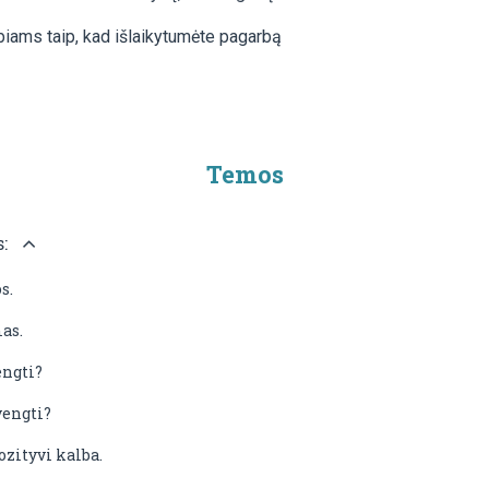
biams taip, kad išlaikytumėte pagarbą
Temos
s:
s.
as.
engti?
vengti?
zityvi kalba.