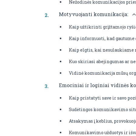
Nežodinės komunikacijos pri
Motyvuojanti komunikacija:
Kaip užtikrinti grįžtamojo ryš
Kaip informuoti, kad gautume g
Kaip elgtis, kai nesulaukiame 
Kuo skiriasi abejingumas ar n
Vidinė komunikacija mūsų orga
Emociniai ir loginiai vidinės k
Kaip pristatyti save ir savo poz
Sudėtingos komunikavimo situ
Atsakymas į keblius, provokuoj
Komunikavimo užduotys ir išv