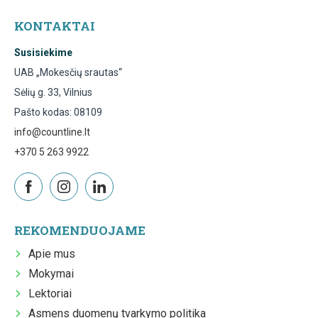
KONTAKTAI
Susisiekime
UAB „Mokesčių srautas“
Sėlių g. 33, Vilnius
Pašto kodas: 08109
info@countline.lt
+370 5 263 9922
REKOMENDUOJAME
Apie mus
Mokymai
Lektoriai
Asmens duomenų tvarkymo politika