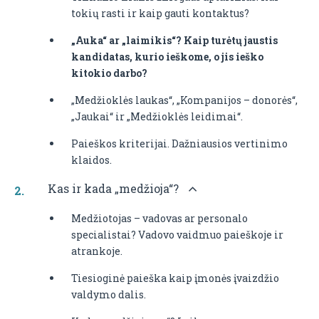
tokių rasti ir kaip gauti kontaktus?
„Auka“ ar „laimikis“? Kaip turėtų jaustis
kandidatas, kurio ieškome, o jis ieško
kitokio darbo?
„Medžioklės laukas“, „Kompanijos – donorės“,
„Jaukai“ ir „Medžioklės leidimai“.
Paieškos kriterijai. Dažniausios vertinimo
klaidos.
Kas ir kada „medžioja“?
Medžiotojas – vadovas ar personalo
specialistai? Vadovo vaidmuo paieškoje ir
atrankoje.
Tiesioginė paieška kaip įmonės įvaizdžio
valdymo dalis.