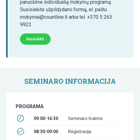
paruošime individualią mokymų programą.
Susisiekite užpildydami formą, el. paštu
mokymai@countline.lt arba tel. +370 5 263
9922.
Susisiekti
SEMINARO INFORMACIJA
PROGRAMA
09:00-16:30
Seminaro trukmė
08:30-09:00
Registracija