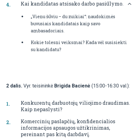
Kai kandidatas atsisako darbo pasiūlymo.
„Vienu šūviu – du zuikiai“: naudokimės
buvusiais kandidatais kaip savo
ambasadoriais.
Kokie tolesni veiksmai? Kada vėl susisiekti
su kandidatu?
2 dalis.
Vyr. teisininkė
Brigida Bacienė
(15:00-16:30 val.):
Konkurentų darbuotojų viliojimo draudimas.
Kaip nepaslysti?
Komercinių paslapčių, konfidencialios
informacijos apsaugos užtikrinimas,
pereinant pas kitą darbdavį.