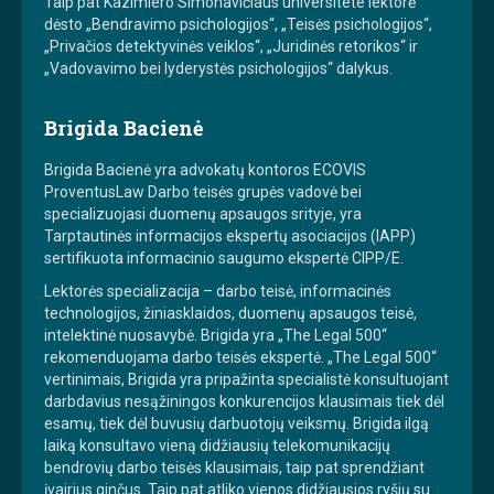
Taip pat Kazimiero Simonavičiaus universitete lektorė
dėsto „Bendravimo psichologijos“, „Teisės psichologijos“,
„Privačios detektyvinės veiklos“, „Juridinės retorikos“ ir
„Vadovavimo bei lyderystės psichologijos“ dalykus.
Brigida Bacienė
Brigida Bacienė yra advokatų kontoros ECOVIS
ProventusLaw Darbo teisės grupės vadovė bei
specializuojasi duomenų apsaugos srityje, yra
Tarptautinės informacijos ekspertų asociacijos (IAPP)
sertifikuota informacinio saugumo ekspertė CIPP/E.
Lektorės specializacija – darbo teisė, informacinės
technologijos, žiniasklaidos, duomenų apsaugos teisė,
intelektinė nuosavybė. Brigida yra „The Legal 500“
rekomenduojama darbo teisės ekspertė. „The Legal 500“
vertinimais, Brigida yra pripažinta specialistė konsultuojant
darbdavius nesąžiningos konkurencijos klausimais tiek dėl
esamų, tiek dėl buvusių darbuotojų veiksmų. Brigida ilgą
laiką konsultavo vieną didžiausių telekomunikacijų
bendrovių darbo teisės klausimais, taip pat sprendžiant
įvairius ginčus. Taip pat atliko vienos didžiausios ryšių su