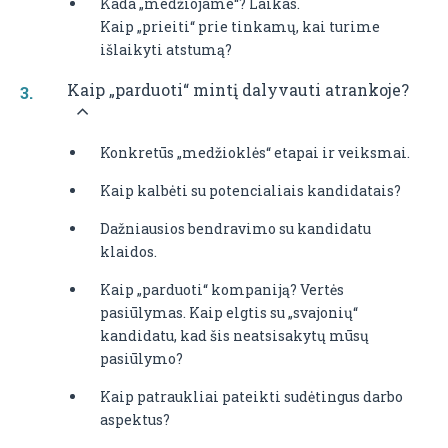
Kada „medžiojame“? Laikas.
Kaip „prieiti“ prie tinkamų, kai turime
išlaikyti atstumą?
Kaip „parduoti“ mintį dalyvauti atrankoje?
Konkretūs „medžioklės“ etapai ir veiksmai.
Kaip kalbėti su potencialiais kandidatais?
Dažniausios bendravimo su kandidatu
klaidos.
Kaip „parduoti“ kompaniją? Vertės
pasiūlymas. Kaip elgtis su „svajonių“
kandidatu, kad šis neatsisakytų mūsų
pasiūlymo?
Kaip patraukliai pateikti sudėtingus darbo
aspektus?