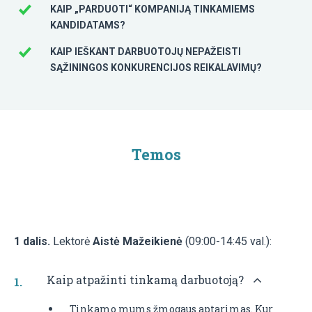
KAIP „PARDUOTI“ KOMPANIJĄ TINKAMIEMS
KANDIDATAMS?
KAIP IEŠKANT DARBUOTOJŲ NEPAŽEISTI
SĄŽININGOS KONKURENCIJOS REIKALAVIMŲ?
Temos
1 dalis.
Lektorė
Aistė Mažeikienė
(09:00-14:45 val.):
Kaip atpažinti tinkamą darbuotoją?
Tinkamo mums žmogaus aptarimas. Kur