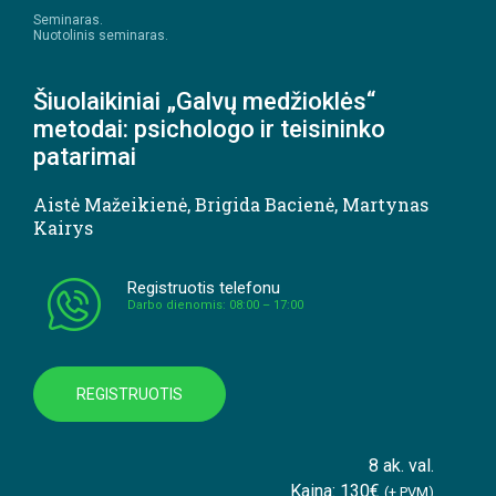
Seminaras.
Nuotolinis seminaras.
Šiuolaikiniai „Galvų medžioklės“
metodai: psichologo ir teisininko
patarimai
Aistė Mažeikienė
,
Brigida Bacienė
,
Martynas
Kairys
Registruotis telefonu
Darbo dienomis: 08:00 – 17:00
REGISTRUOTIS
8 ak. val.
Kaina: 130€
(+ PVM)