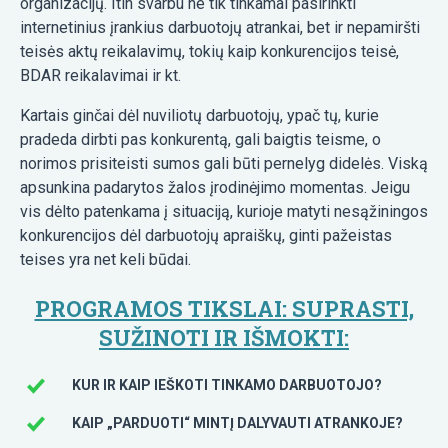
organizacijų. Itin svarbu ne tik tinkamai pasirinkti
internetinius įrankius darbuotojų atrankai, bet ir nepamiršti
teisės aktų reikalavimų, tokių kaip konkurencijos teisė,
BDAR reikalavimai ir kt.
Kartais ginčai dėl nuviliotų darbuotojų, ypač tų, kurie
pradeda dirbti pas konkurentą, gali baigtis teisme, o
norimos prisiteisti sumos gali būti pernelyg didelės. Viską
apsunkina padarytos žalos įrodinėjimo momentas. Jeigu
vis dėlto patenkama į situaciją, kurioje matyti nesąžiningos
konkurencijos dėl darbuotojų apraiškų, ginti pažeistas
teises yra net keli būdai.
PROGRAMOS TIKSLAI: SUPRASTI,
SUŽINOTI IR IŠMOKTI:
KUR IR KAIP IEŠKOTI TINKAMO DARBUOTOJO?
KAIP „PARDUOTI“ MINTĮ DALYVAUTI ATRANKOJE?