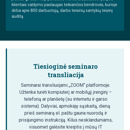
klientais valdymo paslaugas teikiančios bendrovės, kurioje
dirba apie 800 darbuotojų, darbo teisinių santykių teisinį
auditą.
Tiesioginė seminaro
transliacija
Seminarai transliuojami „ZOOM“ platformoje.
Užtenka turėti kompiuterį ar mobilųjį įrenginį –
telefoną ar planšetę (su internetu ir garso
sistema). Dalyviai, apmokėję sąskaitą, dieną
prieš seminarą el. paštu gauna nuorodą ir
prisijungimo instrukciją. Kilus nesklandumams,
visuomet galėsite kreiptis į mūsų IT