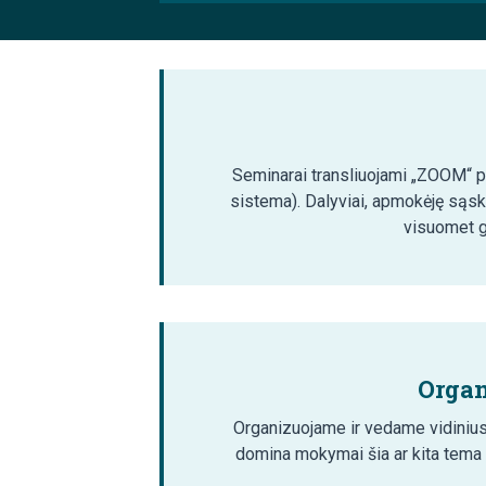
Seminarai transliuojami „ZOOM“ pla
sistema). Dalyviai, apmokėję sąsk
visuomet ga
Organ
Organizuojame ir vedame vidinius
domina mokymai šia ar kita tema