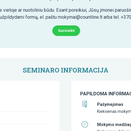
 vietoje ar nuotoliniu būdu. Esant poreikiui, Jūsų įmonei paruo
 užpildydami formą, el. paštu mokymai@countline.lt arba tel. +37
Susisiekti
SEMINARO INFORMACIJA
PAPILDOMA INFORMAC
Pažymėjimas
Kiekvienas mokymų
Mokymo medžia