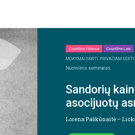
Countline Finance
Countline Law
MOKYMAI SKIRTI: PRIVAČIAM SEKTO
Nuotolinis seminaras.
Sandorių kain
asocijuotų a
Lorena Paškūnaitė – Lic