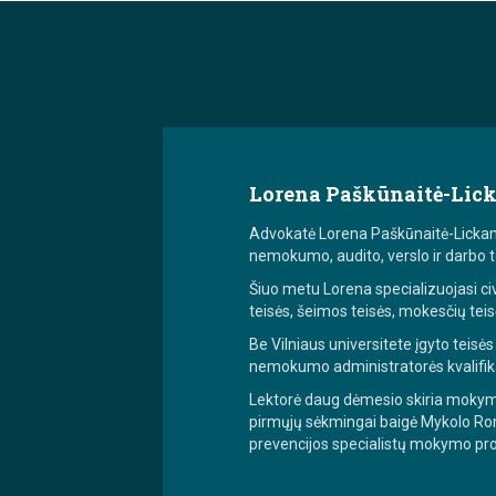
Lorena Paškūnaitė-Lic
Advokatė Lorena Paškūnaitė-Lickan tu
nemokumo, audito, verslo ir darbo t
Šiuo metu Lorena specializuojasi civi
teisės, šeimos teisės, mokesčių teis
Be Vilniaus universitete įgyto teisės
nemokumo administratorės kvalifika
Lektorė daug dėmesio skiria mokymuis
pirmųjų sėkmingai baigė Mykolo Rom
prevencijos specialistų mokymo pr