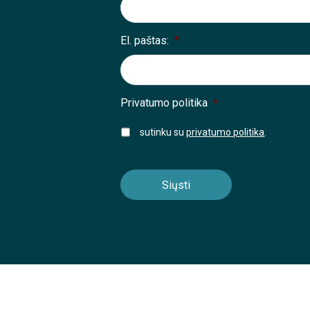
El. paštas:
*
Privatumo politika
*
sutinku su
privatumo politika
.