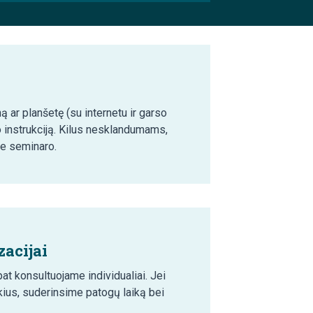
ą ar planšetę (su internetu ir garso
o instrukciją. Kilus nesklandumams,
ie seminaro.
acijai
t konsultuojame individualiai. Jei
ius, suderinsime patogų laiką bei