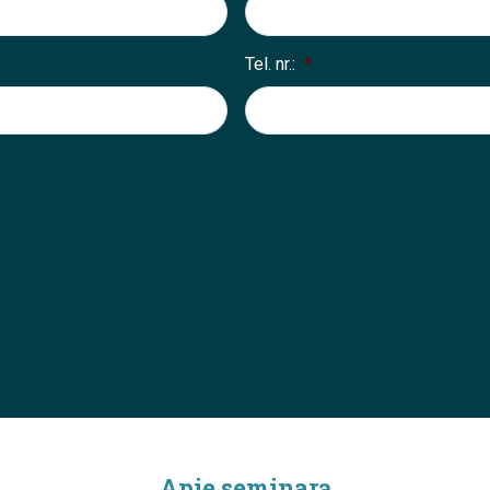
Tel. nr.:
*
Apie seminarą