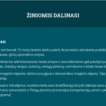
ŽINIOMIS DALINASI
kan
ri beveik 15 metų teisinio darbo patirtį. Iki privačios advokatės praktiko
eisės, ginčų sprendimo srityse.
linės bei administracinės teisės srityse ir savo klientams gali pasiūlyti 
ės, statybų rangos, sutarčių, viešųjų pirkimų, nemokumo ir kitais teisės 
 magistro laipsnio, lektorė yra įgijusi ir ekonomikos magistro laipsnį. Tai
ciją.
i ir tobulėjimui, nuolatos kelia savo kvalifikaciją bei pati dalinasi savo
erio universiteto ir Pinigų plovimo prevencijos kompetencijų centro vy
ogramą”.