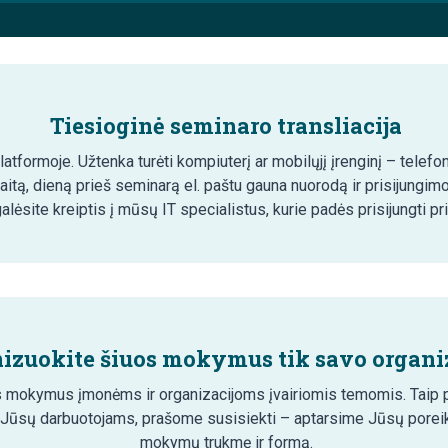
Tiesioginė seminaro transliacija
tformoje. Užtenka turėti kompiuterį ar mobilųjį įrenginį – telefon
aitą, dieną prieš seminarą el. paštu gauna nuorodą ir prisijungim
lėsite kreiptis į mūsų IT specialistus, kurie padės prisijungti pr
izuokite šiuos mokymus tik savo organiz
 mokymus įmonėms ir organizacijoms įvairiomis temomis. Taip pa
 Jūsų darbuotojams, prašome susisiekti – aptarsime Jūsų poreik
mokymų trukmę ir formą.