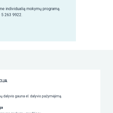
šime individualią mokymų programą.
0 5 263 9922.
IJA
 dalyvis gauna el. dalyvio pažymėjimą.
ga