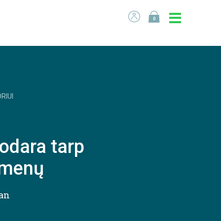
0
RIUI
odara tarp
smenų
kan