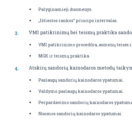
Palyginamieji duomenys.
„Ištiestos rankos“ principo intervalas.
VMI patikrinimų bei teismų praktika sandor
VMI patikrinimo procedūra, asmenų teisės i
MGK ir teismų praktika.
Atskirų sandorių kainodaros metodų taiky
Paslaugų sandorių kainodaros ypatumai.
Valdymo paslaugų kainodaros ypatumai.
Perpardavimo sandorių kainodaros ypatuma
Nuomos sandorių kainodaros ypatumai.