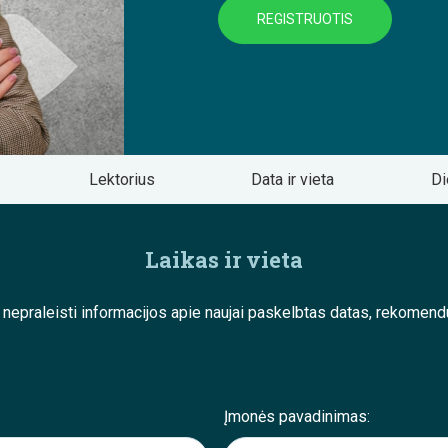
REGISTRUOTIS
Lektorius
Data ir vieta
Di
Laikas ir vieta
e nepraleisti informacijos apie naujai paskelbtas datas, rekom
Įmonės pavadinimas: