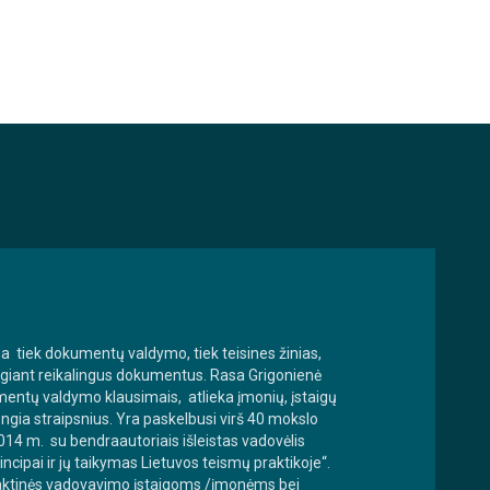
na tiek dokumentų valdymo, tiek teisines žinias,
ngiant reikalingus dokumentus. Rasa Grigonienė
mentų valdymo klausimais, atlieka įmonių, įstaigų
ngia straipsnius. Yra paskelbusi virš 40 mokslo
14 m. su bendraautoriais išleistas vadovėlis
cipai ir jų taikymas Lietuvos teismų praktikoje“.
 praktinės vadovavimo įstaigoms /įmonėms bei