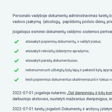
Personalo vadyboje dokumentų administravimas turėtų būti
vadovo įsakymą (atostogų, papildomų poilsio dienų, priėm
Įsigaliojus esminei dokumentų valdymo sistemos pertvark
atsisakyti popierinių dokumentų, o valdyti įrašus;
atsisakyti rekvizitų išdėstymo aprašymo;
atsisakyti parašų dokumentuose;
nebenumeruoti užbaigtų bylų lapų ir pakeisti bylų apyr
leisti popierinius dokumentus skaitmenizuoti ir tokius va
2022-07-01 įsigalioja nutarimo
„Dėl dienpinigių ir kitų k
darbuotojo atstovais, nustatyti mažesnius dienpinigius, 
2022-07-01 turėtų įsigalioti Dokumentų ir archyvų įstaty