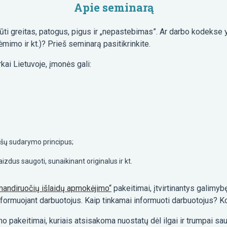
Apie seminarą
 greitas, patogus, pigus ir „nepastebimas”. Ar darbo kodekse yr
imo ir kt.)? Prieš seminarą pasitikrinkite.
ai Lietuvoje, įmonės gali:
ašų sudarymo principus;
izdus saugoti, sunaikinant originalus ir kt.
omandiruočių išlaidų apmokėjimo“
pakeitimai, įtvirtinantys galimy
informuojant darbuotojus. Kaip tinkamai informuoti darbuotojus? 
mo pakeitimai, kuriais atsisakoma nuostatų dėl ilgai ir trumpai 