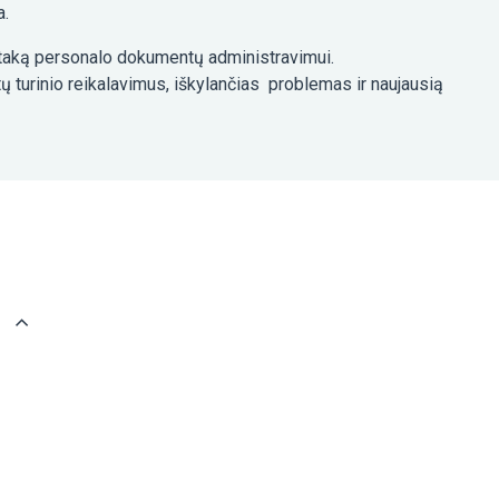
a.
taką personalo dokumentų administravimui.
urinio reikalavimus, iškylančias problemas ir naujausią
: