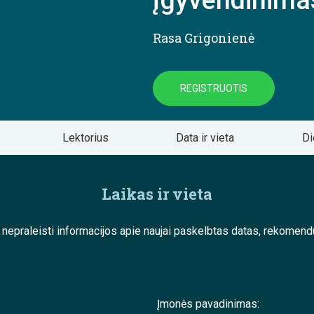
įgyvendinimas
Rasa Grigonienė
REGISTRUOTIS
Lektorius
Data ir vieta
Di
Laikas ir vieta
e nepraleisti informacijos apie naujai paskelbtas datas, rekom
Įmonės pavadinimas: