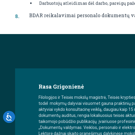
Darbuotojų atleidimas dėl darbo, pareigų p
BDAR reikalavimai personalo dokumentų v
Rasa Grigonienė
Filologijos ir Teisės mokslų magistrė, Teisės krypt
todėl mokymų dalyviai visuomet gauna praktinių pat
aktyviai vykdo konsultacinę veiklą, daugiau kaip 
dokumentų auditus, rengia lokaliuosius teisės aktus
taikomojo pobūdžio publikacijų įvairiuose profesin
„Dokumentų valdymas. Veiklos, personalo ir elektron
Lektorė dažnai skaito pranešimus dalykinėse mokslo