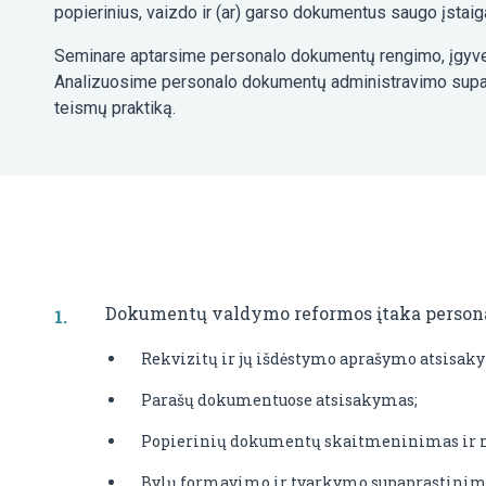
popierinius, vaizdo ir (ar) garso dokumentus saugo įstaig
Seminare aptarsime personalo dokumentų rengimo, įgyve
Analizuosime personalo dokumentų administravimo supapr
teismų praktiką.
Dokumentų valdymo reformos įtaka persona
Rekvizitų ir jų išdėstymo aprašymo atsisak
Parašų dokumentuose atsisakymas;
Popierinių dokumentų skaitmeninimas ir 
Bylų formavimo ir tvarkymo supaprastinim