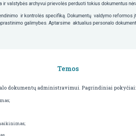
a ir valstybės archyvui prievolės perduoti tokius dokumentus nėr
ndinimo ir kontrolės specifiką. Dokumentų valdymo reformos į
astinimo galimybes. Aptarsime aktualius personalo dokumentų t
Temos
lo dokumentų administravimui. Pagrindiniai pokyčiai
ymas;
naikinimas;
as.