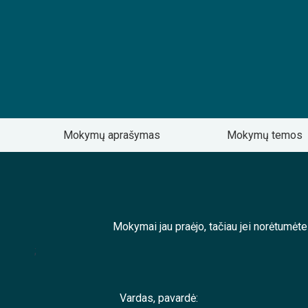
Mokymų aprašymas
Mokymų temos
Mokymai jau praėjo, tačiau jei norėtumėt
;
Vardas, pavardė: