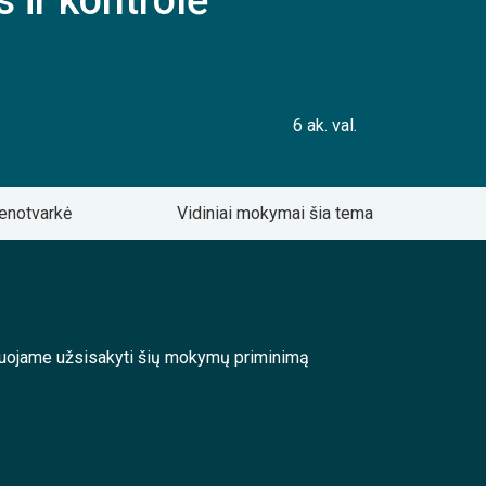
 ir kontrolė
6 ak. val.
enotvarkė
Vidiniai mokymai šia tema
enduojame užsisakyti šių mokymų priminimą