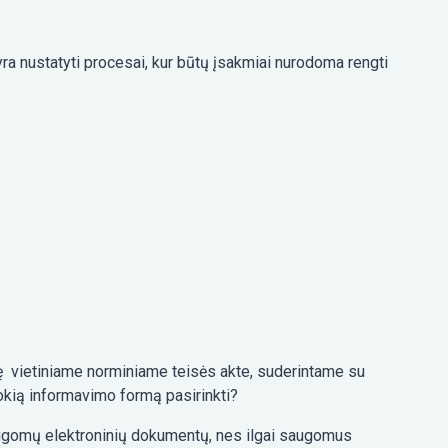
a nustatyti procesai, kur būtų įsakmiai nurodoma rengti
bę vietiniame norminiame teisės akte, suderintame su
Kokią informavimo formą pasirinkti?
saugomų elektroninių dokumentų, nes ilgai saugomus