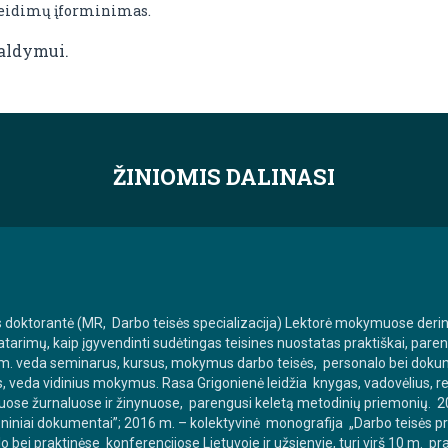
ažeidimų įforminimas.
aldymui.
ŽINIOMIS DALINASI
ies doktorantė (MR, Darbo teisės specializacija) Lektorė mokymuose deri
arimų, kaip įgyvendinti sudėtingas teisines nuostatas praktiškai, pare
15 m. veda seminarus, kursus, mokymus darbo teisės, personalo bei doku
, veda vidinius mokymus. Rasa Grigonienė leidžia knygas, vadovėlius, re
iuose žurnaluose ir žinynuose, parengusi keletą metodinių priemonių. 20
iniai dokumentai”; 2016 m. – kolektyvinė monografija „Darbo teisės prin
 bei praktinėse konferencijose Lietuvoje ir užsienyje, turi virš 10 m.