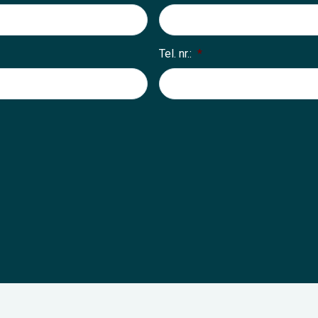
Tel. nr.:
*